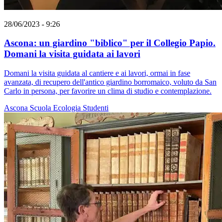
28/06/2023 - 9:26
Ascona: un giardino "biblico" per il Collegio Papio.
Domani la visita guidata ai lavori
Domani la visita guidata al cantiere e ai lavori, ormai in fase
avanzata, di recupero dell'antico giardino borromaico, voluto da San
Carlo in persona, per favorire un clima di studio e contemplazione.
Ascona
Scuola
Ecologia
Studenti