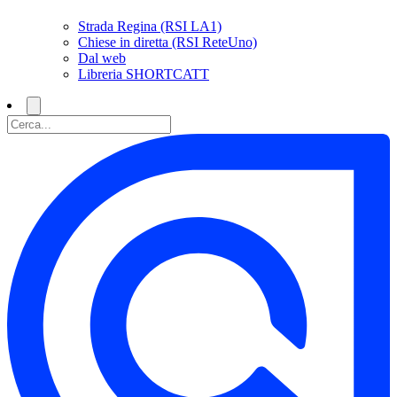
Strada Regina (RSI LA1)
Chiese in diretta (RSI ReteUno)
Dal web
Libreria SHORTCATT