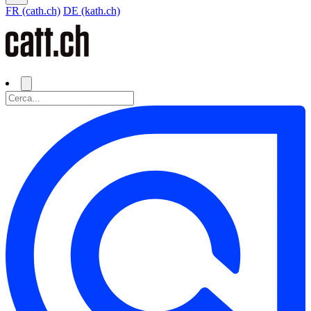
FR (cath.ch)
DE (kath.ch)