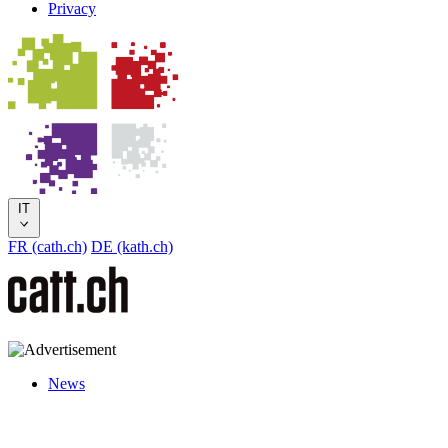
Privacy
IT
FR (cath.ch)
DE (kath.ch)
News