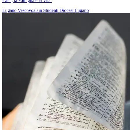
Laici, la Famiglia e la Vita.
Lugano
Vescovoalain
Studenti
Diocesi Lugano