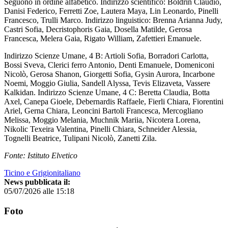
Seguono in ordine alfabetico. Indirizzo scientifico: Boldrin Claudio,
Danisi Federico, Ferretti Zoe, Lautera Maya, Lin Leonardo, Pinelli
Francesco, Trulli Marco. Indirizzo linguistico: Brenna Arianna Judy,
Castri Sofia, Decristophoris Gaia, Dosella Matilde, Gerosa
Francesca, Melera Gaia, Rigato William, Zafettieri Emanuele.
Indirizzo Scienze Umane, 4 B: Artioli Sofia, Borradori Carlotta,
Bossi Sveva, Clerici ferro Antonio, Denti Emanuele, Domeniconi
Nicolò, Gerosa Shanon, Giorgetti Sofia, Gysin Aurora, Incarbone
Noemi, Moggio Giulia, Sandell Alyssa, Tevis Elizaveta, Vassere
Kalkidan. Indirizzo Scienze Umane, 4 C: Beretta Claudia, Botta
Axel, Canepa Gioele, Debernardis Raffaele, Fierli Chiara, Fiorentini
Ariel, Gerna Chiara, Leoncini Bartoli Francesca, Mercogliano
Melissa, Moggio Melania, Muchnik Mariia, Nicotera Lorena,
Nikolic Texeira Valentina, Pinelli Chiara, Schneider Alessia,
Tognelli Beatrice, Tulipani Nicolò, Zanetti Zila.
Fonte: Istituto Elvetico
Ticino e Grigionitaliano
News pubblicata il:
05/07/2026 alle 15:18
Foto