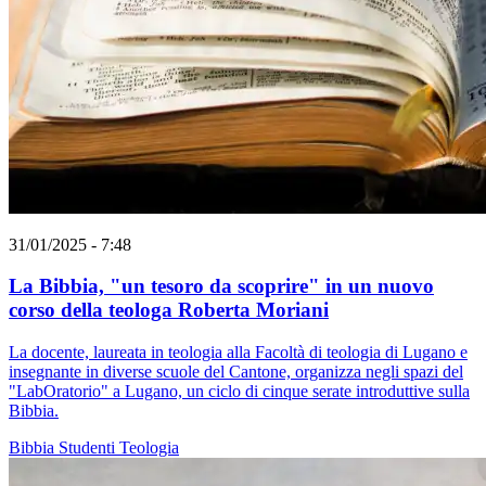
31/01/2025 - 7:48
La Bibbia, "un tesoro da scoprire" in un nuovo
corso della teologa Roberta Moriani
La docente, laureata in teologia alla Facoltà di teologia di Lugano e
insegnante in diverse scuole del Cantone, organizza negli spazi del
"LabOratorio" a Lugano, un ciclo di cinque serate introduttive sulla
Bibbia.
Bibbia
Studenti
Teologia