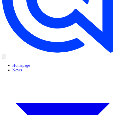
Homepage
News