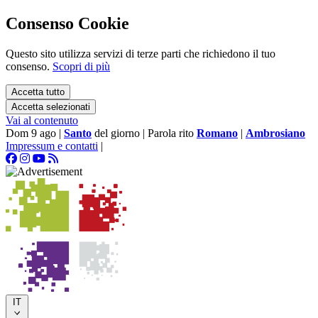
Consenso Cookie
Questo sito utilizza servizi di terze parti che richiedono il tuo
consenso.
Scopri di più
Accetta tutto
Accetta selezionati
Vai al contenuto
Dom 9 ago
|
Santo
del giorno
|
Parola rito
Romano
|
Ambrosiano
Impressum e contatti
|
IT