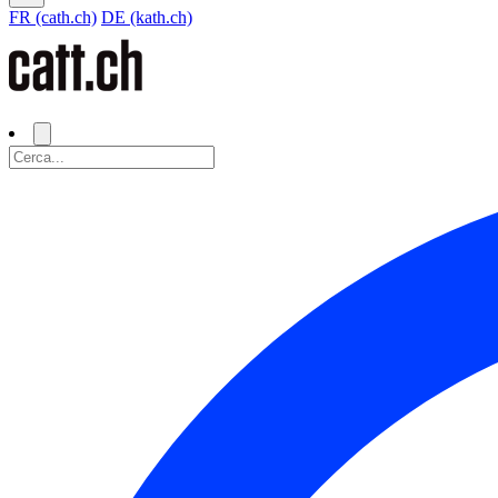
FR (cath.ch)
DE (kath.ch)