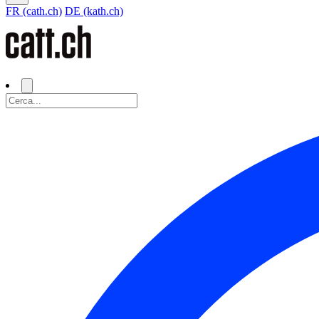
FR (cath.ch)
DE (kath.ch)