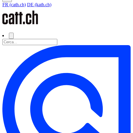
FR (cath.ch)
DE (kath.ch)