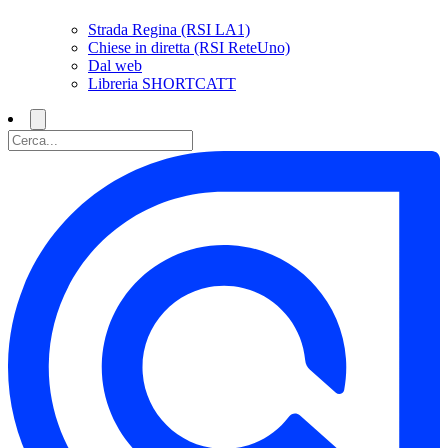
Strada Regina (RSI LA1)
Chiese in diretta (RSI ReteUno)
Dal web
Libreria SHORTCATT