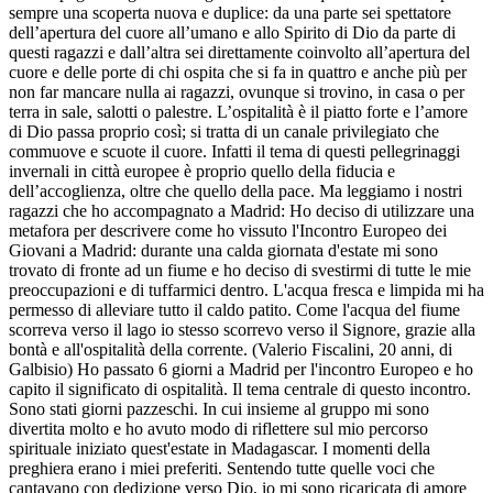
sempre una scoperta nuova e duplice: da una parte sei spettatore
dell’apertura del cuore all’umano e allo Spirito di Dio da parte di
questi ragazzi e dall’altra sei direttamente coinvolto all’apertura del
cuore e delle porte di chi ospita che si fa in quattro e anche più per
non far mancare nulla ai ragazzi, ovunque si trovino, in casa o per
terra in sale, salotti o palestre. L’ospitalità è il piatto forte e l’amore
di Dio passa proprio così; si tratta di un canale privilegiato che
commuove e scuote il cuore. Infatti il tema di questi pellegrinaggi
invernali in città europee è proprio quello della fiducia e
dell’accoglienza, oltre che quello della pace. Ma leggiamo i nostri
ragazzi che ho accompagnato a Madrid: Ho deciso di utilizzare una
metafora per descrivere come ho vissuto l'Incontro Europeo dei
Giovani a Madrid: durante una calda giornata d'estate mi sono
trovato di fronte ad un fiume e ho deciso di svestirmi di tutte le mie
preoccupazioni e di tuffarmici dentro. L'acqua fresca e limpida mi ha
permesso di alleviare tutto il caldo patito. Come l'acqua del fiume
scorreva verso il lago io stesso scorrevo verso il Signore, grazie alla
bontà e all'ospitalità della corrente. (Valerio Fiscalini, 20 anni, di
Galbisio) Ho passato 6 giorni a Madrid per l'incontro Europeo e ho
capito il significato di ospitalità. Il tema centrale di questo incontro.
Sono stati giorni pazzeschi. In cui insieme al gruppo mi sono
divertita molto e ho avuto modo di riflettere sul mio percorso
spirituale iniziato quest'estate in Madagascar. I momenti della
preghiera erano i miei preferiti. Sentendo tutte quelle voci che
cantavano con dedizione verso Dio, io mi sono ricaricata di amore