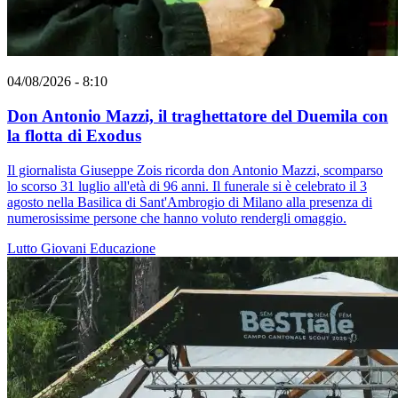
04/08/2026 - 8:10
Don Antonio Mazzi, il traghettatore del Duemila con
la flotta di Exodus
Il giornalista Giuseppe Zois ricorda don Antonio Mazzi, scomparso
lo scorso 31 luglio all'età di 96 anni. Il funerale si è celebrato il 3
agosto nella Basilica di Sant'Ambrogio di Milano alla presenza di
numerosissime persone che hanno voluto rendergli omaggio.
Lutto
Giovani
Educazione