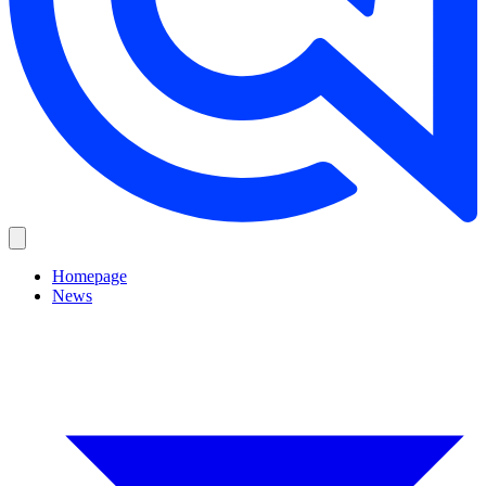
Homepage
News