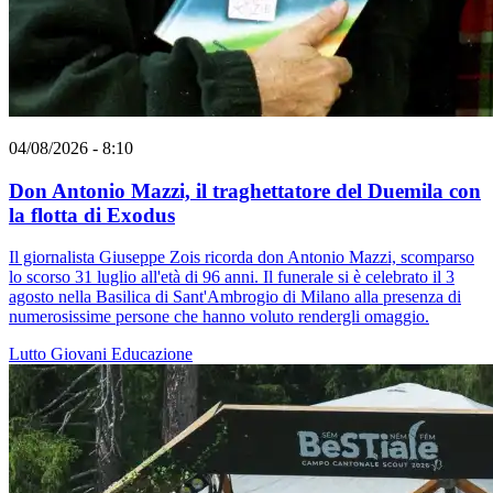
04/08/2026 - 8:10
Don Antonio Mazzi, il traghettatore del Duemila con
la flotta di Exodus
Il giornalista Giuseppe Zois ricorda don Antonio Mazzi, scomparso
lo scorso 31 luglio all'età di 96 anni. Il funerale si è celebrato il 3
agosto nella Basilica di Sant'Ambrogio di Milano alla presenza di
numerosissime persone che hanno voluto rendergli omaggio.
Lutto
Giovani
Educazione