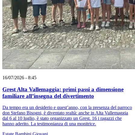
16/07/2026 - 8:45
Grest Alta Vallemaggia: primi passi a dimensione
familiare all’insegna del divertimento
Da tempo era un desiderio e quest’anno, con la presenza del parroco
don Stefano Bisogni, è diventato realtà: anche in Alta Vallemaggia
dal 6 al 10 luglio, è stato organizzato un Grest. 16 i ragazzi che
hanno aderito. La testimonianza di una monitrice.
Estate
Bambini
Giovani