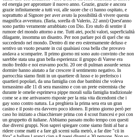
ed energia per approntare il nuovo anno. Grazie, grazie e ancora
grazie infinitamente a tutti voi, alle suore che ci hanno ospitato, e
soprattutto al Signore per aver avuto la possibilità di vivere questa
magnifica avventura. (Ilaria, sorella di Valerio, 22 anni) Quest'anno
sono partito veramente arrabbiato con Dio. Ero stufo di sentire il
rumore del mondo attorno a me. Tutti atei, pochi valori, superficialità
dilagante, insomma un disastro. Per non parlare poi di quel che sta
succedendo nel mondo. Dentro di me ero estremamente deluso e
sentivo un vuoto pesante in cui qualsiasi cosa bella che provavo
andava a scomparire. Il primo giorno mi sono auto convinto che non
sarebbe stata una gran bella esperienza: il gruppo di Varese era
molto freddo e noi eravamo pochi. 20 ore di pulman assurde senza
dormire hanno aiutato a far crescere il sentimento negativo. In
parrocchia siamo finiti in un quartiere di lusso e io preferisco i
quartieri popolari, da una famiglia con due bambini che voleva
tornassimo alle 11 di sera massimo e con un prete estremista che
durante le omelie esprimeva pippe morali sulla famiglia tradizionale
come se a me arrivassero risposte per la mia vita dicendomi che i
gay sono contro natura. La preghiera la prima sera era un gran
casino e il posto era davvero poco idoneo. Il primo giorno però per
caso ho iniziato a chiacchierare prima con 4 scout francesi e poi con
un gruppetto di italiane. Abbiamo passato molto tempo con questi
due diversi gruppi. Non saprei spiegare come siamo finiti al bar a
ridere come matti e a fare gli scemi sulla metrò, a far dire "cü in
föra" e ballare l aranci ciap a 8 paesi diversi e 30 persone. Non so