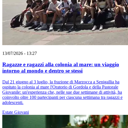
13/07/2026 - 13:27
Ragazze e ragazzi alla colonia al mare: un viaggio
intorno al mondo e dentro se stessi
Dal 21 giugno al 3 luglio, la frazione di Marzocca a Senigallia ha
ospitato la colonia al mare l'Oratorio di Gordola e della Pastorale
Giovanile: un'esperienza che, nelle sue due settimane di attività, ha
coinvolto oltre 100 partecipanti per ciascuna settimana tra ragazzi e
adolescenti.
Estate
Giovani