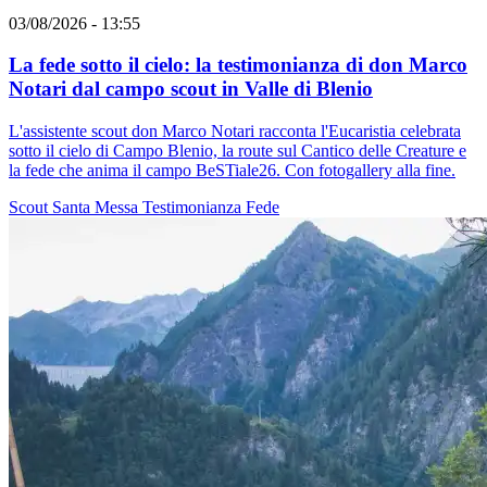
03/08/2026 - 13:55
La fede sotto il cielo: la testimonianza di don Marco
Notari dal campo scout in Valle di Blenio
L'assistente scout don Marco Notari racconta l'Eucaristia celebrata
sotto il cielo di Campo Blenio, la route sul Cantico delle Creature e
la fede che anima il campo BeSTiale26. Con fotogallery alla fine.
Scout
Santa Messa
Testimonianza
Fede