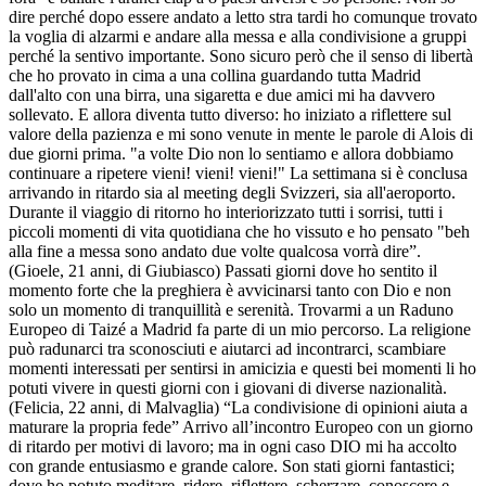
dire perché dopo essere andato a letto stra tardi ho comunque trovato
la voglia di alzarmi e andare alla messa e alla condivisione a gruppi
perché la sentivo importante. Sono sicuro però che il senso di libertà
che ho provato in cima a una collina guardando tutta Madrid
dall'alto con una birra, una sigaretta e due amici mi ha davvero
sollevato. E allora diventa tutto diverso: ho iniziato a riflettere sul
valore della pazienza e mi sono venute in mente le parole di Alois di
due giorni prima. "a volte Dio non lo sentiamo e allora dobbiamo
continuare a ripetere vieni! vieni! vieni!" La settimana si è conclusa
arrivando in ritardo sia al meeting degli Svizzeri, sia all'aeroporto.
Durante il viaggio di ritorno ho interiorizzato tutti i sorrisi, tutti i
piccoli momenti di vita quotidiana che ho vissuto e ho pensato "beh
alla fine a messa sono andato due volte qualcosa vorrà dire”.
(Gioele, 21 anni, di Giubiasco) Passati giorni dove ho sentito il
momento forte che la preghiera è avvicinarsi tanto con Dio e non
solo un momento di tranquillità e serenità. Trovarmi a un Raduno
Europeo di Taizé a Madrid fa parte di un mio percorso. La religione
può radunarci tra sconosciuti e aiutarci ad incontrarci, scambiare
momenti interessati per sentirsi in amicizia e questi bei momenti li ho
potuti vivere in questi giorni con i giovani di diverse nazionalità.
(Felicia, 22 anni, di Malvaglia) “La condivisione di opinioni aiuta a
maturare la propria fede” Arrivo all’incontro Europeo con un giorno
di ritardo per motivi di lavoro; ma in ogni caso DIO mi ha accolto
con grande entusiasmo e grande calore. Son stati giorni fantastici;
dove ho potuto meditare, ridere, riflettere, scherzare, conoscere e