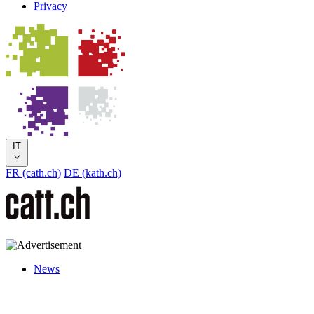
Privacy
IT
FR (cath.ch)
DE (kath.ch)
News