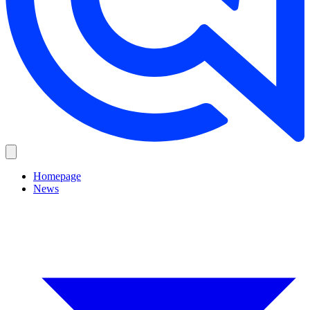
Homepage
News