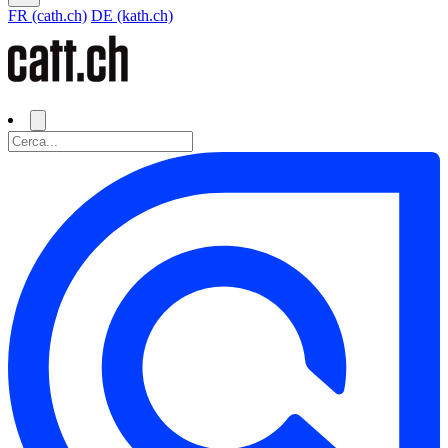
FR (cath.ch)
DE (kath.ch)