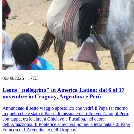
06/08/2026 - 17:53
Leone "pellegrino" in America Latina: dal 6 al 17
novembre in Uruguay, Argentina e Perù
Annunciato il sesto viaggio apostolico che vedrà il Papa far ritorno
in quello che è stato il Paese di missione per oltre vent’anni, il Perù,
con tappa, tra le altre, a Chiclayo e Pucallpa, nel cuore
dell’Amazzonia. Il Pontefice si recherà poi nella terra natale di Papa
Francesco, l’Argentina, e nell’Uruguay.