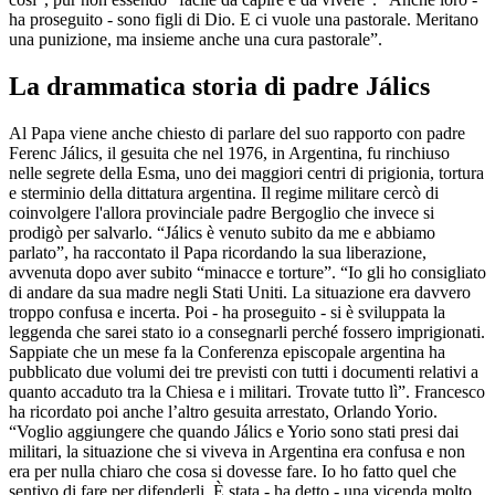
ha proseguito - sono figli di Dio. E ci vuole una pastorale. Meritano
una punizione, ma insieme anche una cura pastorale”.
La drammatica storia di padre Jálics
Al Papa viene anche chiesto di parlare del suo rapporto con padre
Ferenc Jálics, il gesuita che nel 1976, in Argentina, fu rinchiuso
nelle segrete della Esma, uno dei maggiori centri di prigionia, tortura
e sterminio della dittatura argentina. Il regime militare cercò di
coinvolgere l'allora provinciale padre Bergoglio che invece si
prodigò per salvarlo. “Jálics è venuto subito da me e abbiamo
parlato”, ha raccontato il Papa ricordando la sua liberazione,
avvenuta dopo aver subito “minacce e torture”. “Io gli ho consigliato
di andare da sua madre negli Stati Uniti. La situazione era davvero
troppo confusa e incerta. Poi - ha proseguito - si è sviluppata la
leggenda che sarei stato io a consegnarli perché fossero imprigionati.
Sappiate che un mese fa la Conferenza episcopale argentina ha
pubblicato due volumi dei tre previsti con tutti i documenti relativi a
quanto accaduto tra la Chiesa e i militari. Trovate tutto lì”. Francesco
ha ricordato poi anche l’altro gesuita arrestato, Orlando Yorio.
“Voglio aggiungere che quando Jálics e Yorio sono stati presi dai
militari, la situazione che si viveva in Argentina era confusa e non
era per nulla chiaro che cosa si dovesse fare. Io ho fatto quel che
sentivo di fare per difenderli. È stata - ha detto - una vicenda molto