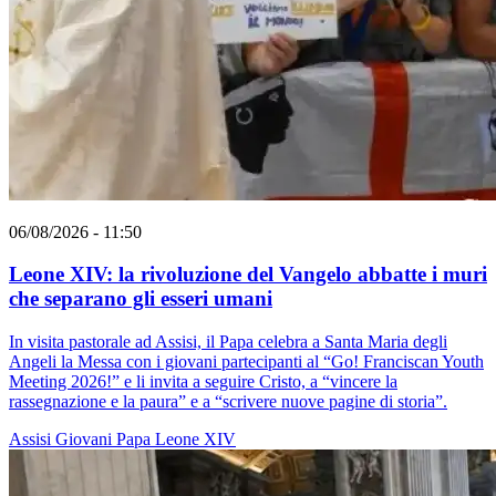
06/08/2026 - 11:50
Leone XIV: la rivoluzione del Vangelo abbatte i muri
che separano gli esseri umani
In visita pastorale ad Assisi, il Papa celebra a Santa Maria degli
Angeli la Messa con i giovani partecipanti al “Go! Franciscan Youth
Meeting 2026!” e li invita a seguire Cristo, a “vincere la
rassegnazione e la paura” e a “scrivere nuove pagine di storia”.
Assisi
Giovani
Papa Leone XIV