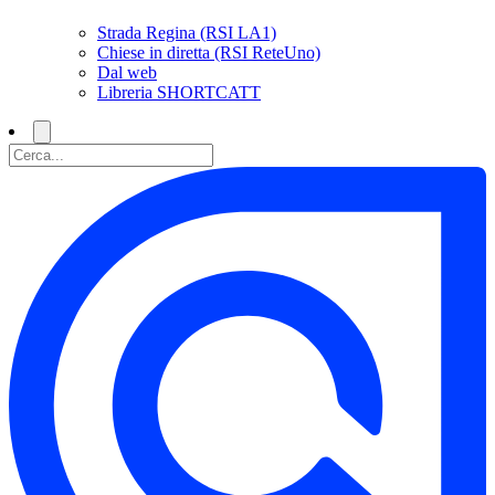
Strada Regina (RSI LA1)
Chiese in diretta (RSI ReteUno)
Dal web
Libreria SHORTCATT