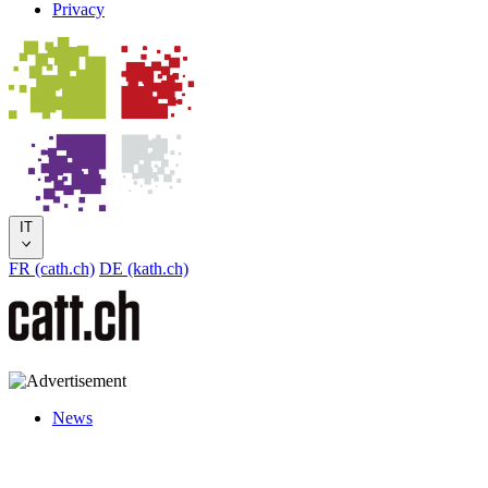
Privacy
IT
FR (cath.ch)
DE (kath.ch)
News