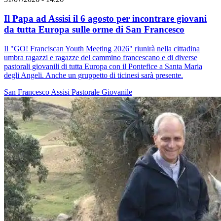
Il Papa ad Assisi il 6 agosto per incontrare giovani
da tutta Europa sulle orme di San Francesco
Il "GO! Franciscan Youth Meeting 2026" riunirà nella cittadina
umbra ragazzi e ragazze del cammino francescano e di diverse
pastorali giovanili di tutta Europa con il Pontefice a Santa Maria
degli Angeli. Anche un gruppetto di ticinesi sarà presente.
San Francesco
Assisi
Pastorale Giovanile