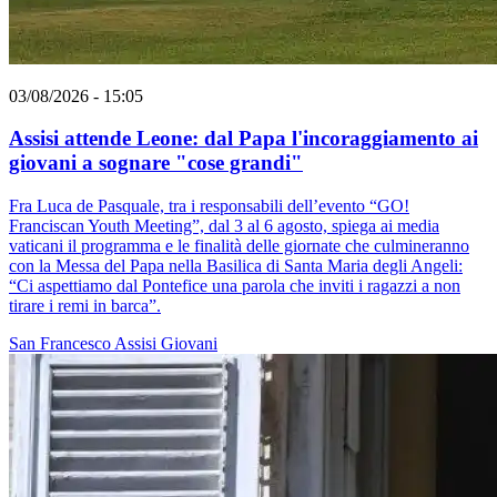
03/08/2026 - 15:05
Assisi attende Leone: dal Papa l'incoraggiamento ai
giovani a sognare "cose grandi"
Fra Luca de Pasquale, tra i responsabili dell’evento “GO!
Franciscan Youth Meeting”, dal 3 al 6 agosto, spiega ai media
vaticani il programma e le finalità delle giornate che culmineranno
con la Messa del Papa nella Basilica di Santa Maria degli Angeli:
“Ci aspettiamo dal Pontefice una parola che inviti i ragazzi a non
tirare i remi in barca”.
San Francesco
Assisi
Giovani