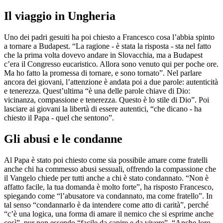
Il viaggio in Ungheria
Uno dei padri gesuiti ha poi chiesto a Francesco cosa l’abbia spinto
a tornare a Budapest. “La ragione - è stata la risposta - sta nel fatto
che la prima volta dovevo andare in Slovacchia, ma a Budapest
c’era il Congresso eucaristico. Allora sono venuto qui per poche ore.
Ma ho fatto la promessa di tornare, e sono tornato”. Nel parlare
ancora dei giovani, l’attenzione è andata poi a due parole: autenticità
e tenerezza. Quest’ultima “è una delle parole chiave di Dio:
vicinanza, compassione e tenerezza. Questo è lo stile di Dio”. Poi
lasciare ai giovani la libertà di essere autentici, “che dicano - ha
chiesto il Papa - quel che sentono”.
Gli abusi e le condanne
Al Papa è stato poi chiesto come sia possibile amare come fratelli
anche chi ha commesso abusi sessuali, offrendo la compassione che
il Vangelo chiede per tutti anche a chi è stato condannato. “Non è
affatto facile, la tua domanda è molto forte”, ha risposto Francesco,
spiegando come “l’abusatore va condannato, ma come fratello”. In
tal senso “condannarlo è da intendere come atto di carità”, perché
“c’è una logica, una forma di amare il nemico che si esprime anche
così”, pur non essendo “facile da capire e da vivere”. “Anche loro -