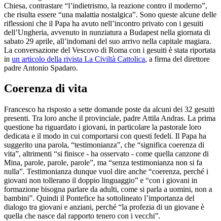
Chiesa, contrastare “l’indietrismo, la reazione contro il moderno”,
che risulta essere “una malattia nostalgica”. Sono queste alcune delle
riflessioni che il Papa ha avuto nell’incontro privato con i gesuiti
dell’Ungheria, avvenuto in nunziatura a Budapest nella giornata di
sabato 29 aprile, all’indomani del suo arrivo nella capitale magiara.
La conversazione del Vescovo di Roma con i gesuiti è stata riportata
in
un articolo della rivista La Civiltà Cattolica
, a firma del direttore
padre Antonio Spadaro.
Coerenza di vita
Francesco ha risposto a sette domande poste da alcuni dei 32 gesuiti
presenti. Tra loro anche il provinciale, padre Attila Andras. La prima
questione ha riguardato i giovani, in particolare la pastorale loro
dedicata e il modo in cui comportarsi con questi fedeli. Il Papa ha
suggerito una parola, “testimonianza”, che “significa coerenza di
vita”, altrimenti “si finisce - ha osservato - come quella canzone di
Mina, parole, parole, parole”, ma “senza testimonianza non si fa
nulla”. Testimonianza dunque vuol dire anche “coerenza, perché i
giovani non tollerano il doppio linguaggio” e “con i giovani in
formazione bisogna parlare da adulti, come si parla a uomini, non a
bambini”. Quindi il Pontefice ha sottolineato l’importanza del
dialogo tra giovani e anziani, perché “la profezia di un giovane è
quella che nasce dal rapporto tenero con i vecchi”.