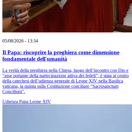
05/08/2026 - 13:34
Il Papa: riscoprire la preghiera come dimensione
fondamentale dell'umanità
La verità della preghiera nella Chiesa, luogo dell’incontro con Dio e
“asse portante della partecipazione attiva dei fedeli”, è stata al centro
della catechesi dell’udienza generale di Leone XIV nella Basilica
vaticana, la quinta sulla Costituzione conciliare “Sacrosanctum
Concilium”.
Udienza
Papa Leone XIV