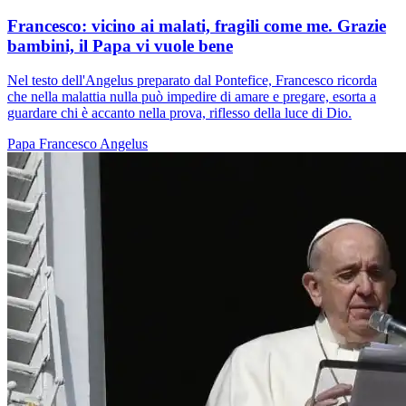
Francesco: vicino ai malati, fragili come me. Grazie
bambini, il Papa vi vuole bene
Nel testo dell'Angelus preparato dal Pontefice, Francesco ricorda
che nella malattia nulla può impedire di amare e pregare, esorta a
guardare chi è accanto nella prova, riflesso della luce di Dio.
Papa Francesco
Angelus