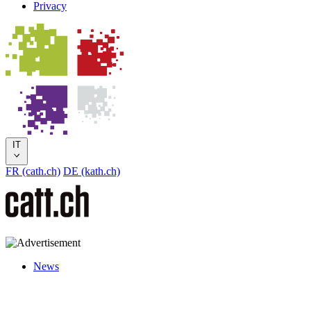
Privacy
IT
FR (cath.ch)
DE (kath.ch)
News