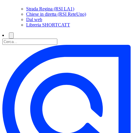
Strada Regina (RSI LA1)
Chiese in diretta (RSI ReteUno)
Dal web
Libreria SHORTCATT