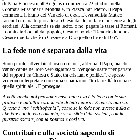
di Papa Francesco all'Angelus di domenica 22 ottobre, nella
Giornata Missionaria Mondiale, in Piazza San Pietro. Il Papa
commenta il brano del Vangelo di oggi. L'evangelista Matteo
racconta di una trappola tesa a Gesù da alcuni farisei insieme a degli
erodiani. Alla domanda se sia lecito, o no, pagare le tasse ai Romani,
i dominatori odiati dal popolo, Gesù risponde "Rendete dunque a
Cesare quello che è di Cesare e a Dio quello che è di Dio".
La fede non è separata dalla vita
Sono parole "diventate di uso comune", afferma il Papa, ma che
vanno capite nel loro vero significato. Vengono usate "per parlare
dei rapporti tra Chiesa e Stato, tra cristiani e politica", e spesso
vengono interpretate come una separazione "tra la realtà terrena e
quella spirituale". E prosegue:
A volte anche noi pensiamo così: una cosa è la fede con le sue
pratiche e un’altra cosa la vita di tutti i giorni. E questo non va.
Questa è una “schizofrenia”, come se la fede non avesse nulla a
che fare con la vita concreta, con le sfide della società, con la
giustizia sociale, con la politica e così via.
Contribuire alla società sapendo di