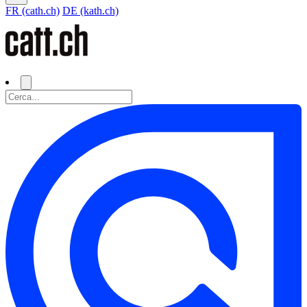
FR (cath.ch)
DE (kath.ch)