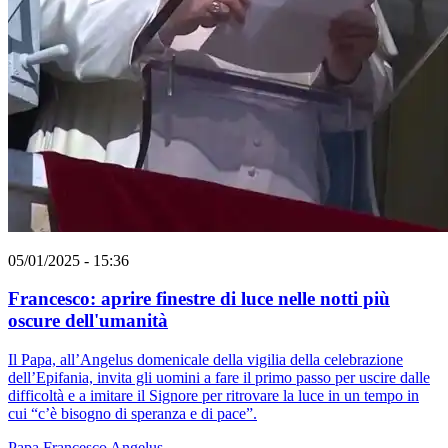
05/01/2025 - 15:36
Francesco: aprire finestre di luce nelle notti più
oscure dell'umanità
Il Papa, all’Angelus domenicale della vigilia della celebrazione
dell’Epifania, invita gli uomini a fare il primo passo per uscire dalle
difficoltà e a imitare il Signore per ritrovare la luce in un tempo in
cui “c’è bisogno di speranza e di pace”.
Papa Francesco
Angelus