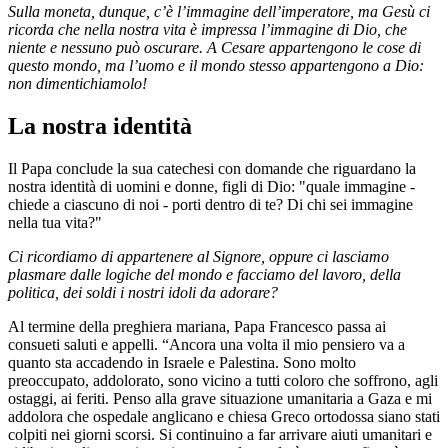
Sulla moneta, dunque, c’è l’immagine dell’imperatore, ma Gesù ci
ricorda che nella nostra vita è impressa l’immagine di Dio, che
niente e nessuno può oscurare. A Cesare appartengono le cose di
questo mondo, ma l’uomo e il mondo stesso appartengono a Dio:
non dimentichiamolo!
La nostra identità
Il Papa conclude la sua catechesi con domande che riguardano la
nostra identità di uomini e donne, figli di Dio: "quale immagine -
chiede a ciascuno di noi - porti dentro di te? Di chi sei immagine
nella tua vita?"
Ci ricordiamo di appartenere al Signore, oppure ci lasciamo
plasmare dalle logiche del mondo e facciamo del lavoro, della
politica, dei soldi i nostri idoli da adorare?
Al termine della preghiera mariana, Papa Francesco passa ai
consueti saluti e appelli. “Ancora una volta il mio pensiero va a
quanto sta accadendo in Israele e Palestina. Sono molto
preoccupato, addolorato, sono vicino a tutti coloro che soffrono, agli
ostaggi, ai feriti. Penso alla grave situazione umanitaria a Gaza e mi
addolora che ospedale anglicano e chiesa Greco ortodossa siano stati
colpiti nei giorni scorsi. Si continuino a far arrivare aiuti umanitari e