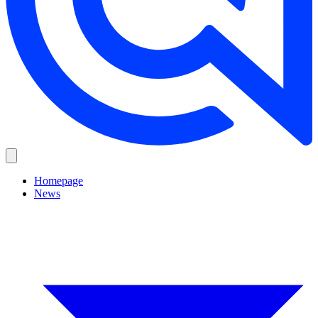
Homepage
News