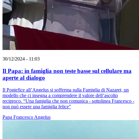
30/12/2024 - 11:03
Il Papa: in famiglia non teste basse sul cellulare ma
aperte al dialogo
Il Pontefice all’Angelus si sofferma sulla Famiglia di Nazaret, un
modello che ci insegna a comprendere il valore dell’ascolto
reciproco. “Una famiglia che non comunica - sottolinea Francesco -
non può essere una famiglia felice”
Papa Francesco
Angelus