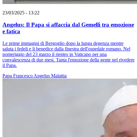
23/03/2025 - 13:22
Angelus: Il Papa si affaccia dal Gemelli tra emozione
e fatica
Le prime immagini di Bergoglio dopo la lunga degenza mentre
saluta i fedeli e li benedice dalla finestra dell'ospedale romano. Nel
pomeriggio del 23 marzo il rientro in Vaticano per una
convalescenza di due mesi. Tanta l'emozione della gente nel rivedere
il Papa.
Papa Francesco
Angelus
Malattia