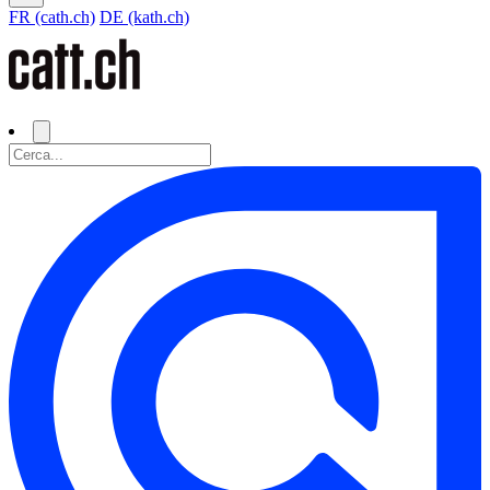
FR (cath.ch)
DE (kath.ch)