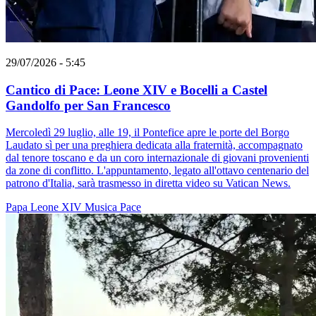
29/07/2026 - 5:45
Cantico di Pace: Leone XIV e Bocelli a Castel
Gandolfo per San Francesco
Mercoledì 29 luglio, alle 19, il Pontefice apre le porte del Borgo
Laudato sì per una preghiera dedicata alla fraternità, accompagnato
dal tenore toscano e da un coro internazionale di giovani provenienti
da zone di conflitto. L'appuntamento, legato all'ottavo centenario del
patrono d'Italia, sarà trasmesso in diretta video su Vatican News.
Papa Leone XIV
Musica
Pace