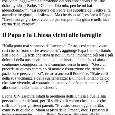
così vicini oggi – che dal profondo del suo abbandono e del suo
dolore gridò al Padre: ‘Dio mio, Dio mio, perché mi hai
abbandonato?’”. “La risposta del Padre alla supplica del Figlio si fa
attendere tre giorni, nel silenzio. Ma che risposta!”, esclama il Papa.
“Gesù risorge glorioso, vivendo per sempre nella gioia e nella luce
eterna della Pasqua”.
Il Papa e la Chiesa vicini alle famiglie
“Nulla potrà mai separarvi dall'amore di Cristo, così come i vostri
cari che soffrono o che avete perso”, aggiunge Papa Leone, citando
San Paolo. “La fede che abita in noi illumina i momenti più bui e più
dolorosi della nostra vita con una luce insostituibile, che ci aiuta a
continuare coraggiosamente il cammino verso la meta” “Gesù ci
precede su questo cammino di morte e risurrezione che richiede
pazienza e perseveranza”, rimarca ancora il Pontefice. “Siate certi
della sua vicinanza e della sua tenerezza: Egli non è lontano da ciò
che state vivendo, al contrario, lo condivide e lo porta con voi”. E
allo stesso modo “tutta la Chiesa”.
Leone XIV assicura infatti la preghiera della Chiesa e quella sua
personale per i defunti, per “il sollievo di coloro che amate e che
soffrono” e per gli stessi parenti. “Il vostro cuore oggi è trafitto,
come lo fu quello di Maria ai piedi della Croce”, dice. I presenti li
invita a pregare insieme un
Padre Nostro
e affida tutti alla Madonna