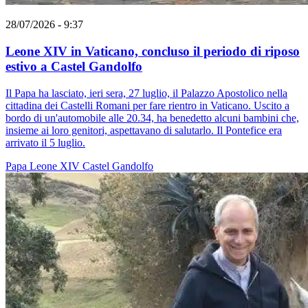
28/07/2026 - 9:37
Leone XIV in Vaticano, concluso il periodo di riposo
estivo a Castel Gandolfo
Il Papa ha lasciato, ieri sera, 27 luglio, il Palazzo Apostolico nella
cittadina dei Castelli Romani per fare rientro in Vaticano. Uscito a
bordo di un'automobile alle 20.34, ha benedetto alcuni bambini che,
insieme ai loro genitori, aspettavano di salutarlo. Il Pontefice era
arrivato il 5 luglio.
Papa Leone XIV
Castel Gandolfo