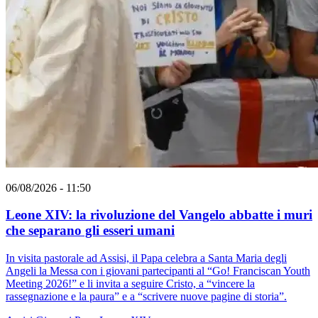
06/08/2026 - 11:50
Leone XIV: la rivoluzione del Vangelo abbatte i muri
che separano gli esseri umani
In visita pastorale ad Assisi, il Papa celebra a Santa Maria degli
Angeli la Messa con i giovani partecipanti al “Go! Franciscan Youth
Meeting 2026!” e li invita a seguire Cristo, a “vincere la
rassegnazione e la paura” e a “scrivere nuove pagine di storia”.