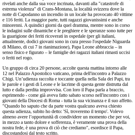
rivelati anche dalla sua voce incrinata, davanti alla "catastrofe di
estrema violenza" di Crans-Montana, la località svizzera dove la
notte di Capodanno un incendio in un locale ha provocato 40 vittime
e 116 feriti. La maggior parte, tutti ragazzi giovanissimi e anche
minorenni. A quindici giorni da quel dramma, mentre sono in corso
le indagini sulle dinamiche e le preghiere e le speranze sono tutte per
la guarigione dei feriti ricoverati in ospedale (per gli italiani,
attualmente, dodici giovani sono in cura presso l'ospedale Niguarda
di Milano, di cui 7 in rianimazione), Papa Leone abbraccia – in
senso fisico e figurato – le famiglie dei ragazzi italiani rimasti uccisi
o feriti nel rogo.
Un gruppo di circa 20 persone, accolte questa mattina intorno alle
12 nel Palazzo Apostolico vaticano, prima dell'incontro a Palazzo
Chigi. Un’udienza raccolta e toccante quella nella Sala dei Papi, tra
le parole e i gesti di Leone e le lacrime di questa gente distrutta dal
lutto e dalla perdita improvvisa. Con loro il Papa parla a braccio,
esprimendo - come già aveva fatto sabato scorso nell'incontro con i
giovani della Diocesi di Roma - tutta la sua vicinanza e il suo affetto.
"Quando ho saputo che da parte vostra qualcuno aveva chiesto
questa udienza, subito ho detto: 'Sì, troveremo il tempo'. Volevo
almeno avere l’opportunità di condividere un momento che per voi,
in mezzo a tanto dolore e sofferenza, è veramente una prova della
nostra fede, è una prova di ciò che crediamo", esordisce il Papa,
discostandosi dal testo scritto.