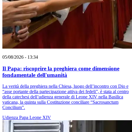
05/08/2026 - 13:34
Il Papa: riscoprire la preghiera come dimensione
fondamentale dell'umanità
La verità della preghiera nella Chiesa, luogo dell’incontro con Dio e
“asse portante della partecipazione attiva dei fedeli”, è stata al centro
della catechesi dell’udienza generale di Leone XIV nella Basilica
vaticana, la quinta sulla Costituzione conciliare “Sacrosanctum
Concilium”.
Udienza
Papa Leone XIV