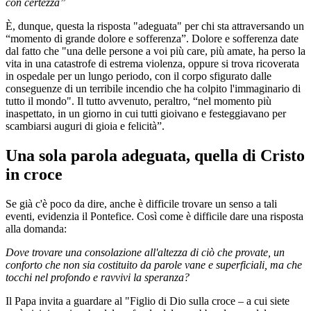
con certezza”
È, dunque, questa la risposta "adeguata" per chi sta attraversando un
“momento di grande dolore e sofferenza”. Dolore e sofferenza date
dal fatto che "una delle persone a voi più care, più amate, ha perso la
vita in una catastrofe di estrema violenza, oppure si trova ricoverata
in ospedale per un lungo periodo, con il corpo sfigurato dalle
conseguenze di un terribile incendio che ha colpito l'immaginario di
tutto il mondo". Il tutto avvenuto, peraltro, “nel momento più
inaspettato, in un giorno in cui tutti gioivano e festeggiavano per
scambiarsi auguri di gioia e felicità”.
Una sola parola adeguata, quella di Cristo
in croce
Se già c'è poco da dire, anche è difficile trovare un senso a tali
eventi, evidenzia il Pontefice. Così come è difficile dare una risposta
alla domanda:
Dove trovare una consolazione all'altezza di ciò che provate, un
conforto che non sia costituito da parole vane e superficiali, ma che
tocchi nel profondo e ravvivi la speranza?
Il Papa invita a guardare al "Figlio di Dio sulla croce – a cui siete