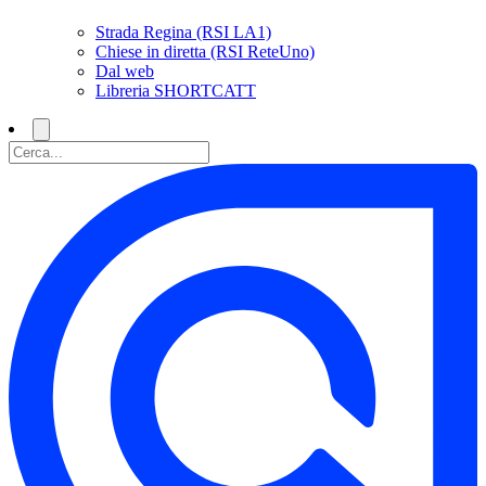
Strada Regina (RSI LA1)
Chiese in diretta (RSI ReteUno)
Dal web
Libreria SHORTCATT