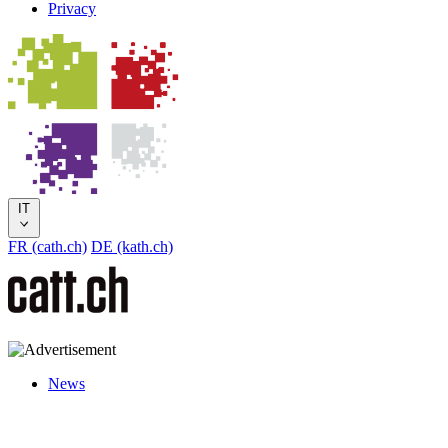
Privacy
IT
FR (cath.ch)
DE (kath.ch)
News