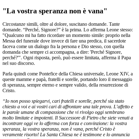
"La vostra speranza non è vana"
Circostanze simili, oltre al dolore, suscitano domande. Tante
domande. “Perché, Signore?” è la prima. Lo afferma Leone stesso:
"Qualcuno mi ha fatto ricordare un momento simile: proprio nella
Messa del funerale dove invece di fare una predica, il sacerdote
faceva come un dialogo fra la persona e Dio stesso, con quella
domanda che sempre ci accompagna, a dire: 'Perché Signore,
perché?'". Ogni risposta, però, può essere limitata, afferma il Papa
nel suo discorso.
Parla quindi come Pontefice della Chiesa universale, Leone XIV, a
queste mamme e papà, fratelli e sorelle, portando loro il messaggio
di speranza, sempre eterno e sempre valido, della resurrezione di
Cristo.
“Io non posso spiegarvi, cari fratelli e sorelle, perché sia stato
chiesto a voi e ai vostri cari di affrontare una tale prova. L’affetto e
le parole umane di compassione che vi rivolgo oggi sembrano
molto limitate e impotenti. Il Successore di Pietro che siete venuti a
incontrare oggi ve lo afferma con forza e convinzione: la vostra
speranza, la vostra speranza, non è vana, perché Cristo è
veramente risorto! La Santa Chiesa ne è testimone e lo annuncia