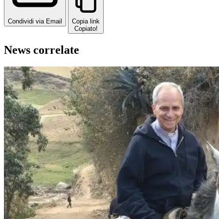
Condividi via Email
Copia link
Copiato!
News correlate