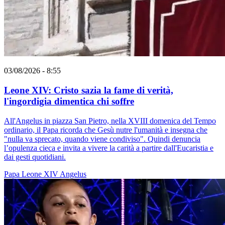
03/08/2026 - 8:55
Leone XIV: Cristo sazia la fame di verità,
l'ingordigia dimentica chi soffre
All'Angelus in piazza San Pietro, nella XVIII domenica del Tempo
ordinario, il Papa ricorda che Gesù nutre l'umanità e insegna che
"nulla va sprecato, quando viene condiviso". Quindi denuncia
l’opulenza cieca e invita a vivere la carità a partire dall'Eucaristia e
dai gesti quotidiani.
Papa Leone XIV
Angelus