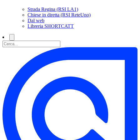
Strada Regina (RSI LA1)
Chiese in diretta (RSI ReteUno)
Dal web
Libreria SHORTCATT