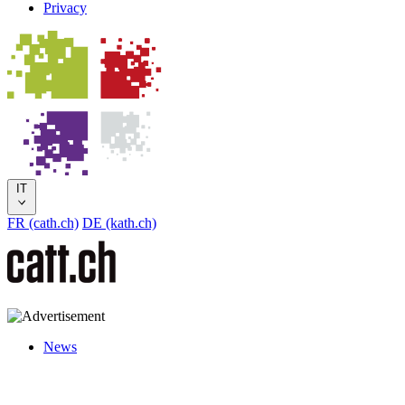
Privacy
IT
FR (cath.ch)
DE (kath.ch)
News