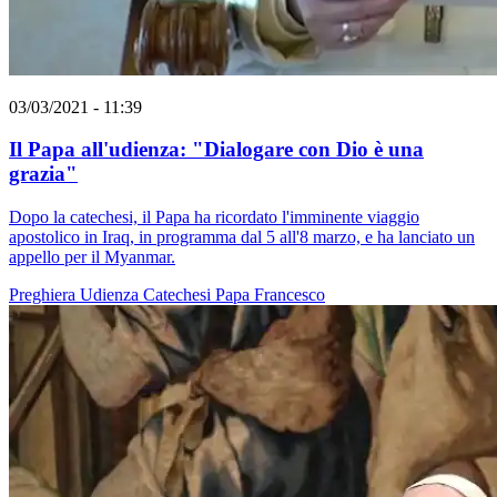
03/03/2021 - 11:39
Il Papa all'udienza: "Dialogare con Dio è una
grazia"
Dopo la catechesi, il Papa ha ricordato l'imminente viaggio
apostolico in Iraq, in programma dal 5 all'8 marzo, e ha lanciato un
appello per il Myanmar.
Preghiera
Udienza
Catechesi
Papa Francesco