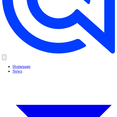
Homepage
News