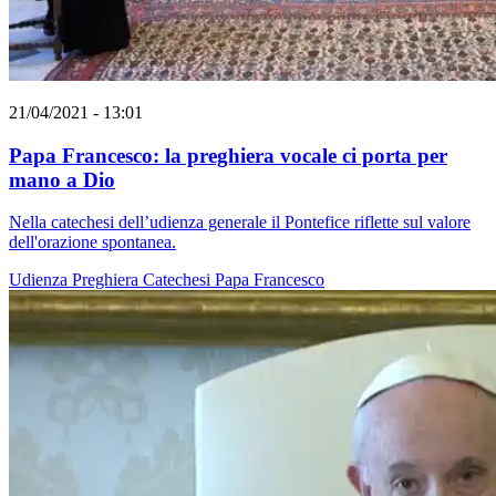
21/04/2021 - 13:01
Papa Francesco: la preghiera vocale ci porta per
mano a Dio
Nella catechesi dell’udienza generale il Pontefice riflette sul valore
dell'orazione spontanea.
Udienza
Preghiera
Catechesi
Papa Francesco