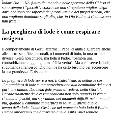
lodare Dio … Nel futuro del mondo e nelle speranze della Chiesa ci
sono sempre i “piccoli”: coloro che non si reputano migliori degli
altri, che sono consapevoli dei propri limiti e dei propri peccati, che
non vogliono dominare sugli altri, che, in Dio Padre, si riconoscono
tutti fratelli.
La preghiera di lode è come respirare
ossigeno
Il comportamento di Gesù, afferma il Papa, ci aiuta a guardare anche
alle nostre sconfitte personali, o i momenti di buio, in una maniera
diversa. Gesù non chiede, ma loda il Padre. "Sembra una
contraddizione - aggiunge - ma è lì la verità". Ma a chi serve la lode,
si domanda Francesco. Dio non ne ha certo bisogno per accrescere
la sua grandezza. E risponde:
La preghiera di lode serve a noi. Il Catechismo la definisce così:
‘La preghiera di lode è una partecipazione alla beatitudine dei cuori
puri, che amano Dio nella fede prima di vederlo nella Gloria’.
Paradossalmente deve essere praticata non solo quando la vita ci
ricolma di felicità, ma soprattutto nei momenti difficili, nei momenti
bui, quando il cammino si inerpica in salita. È anche quello il
tempo della lode. Come Gesù che nel momento buio loda il Padre.
Perché impariamo che attraverso quella salita, quel sentiero