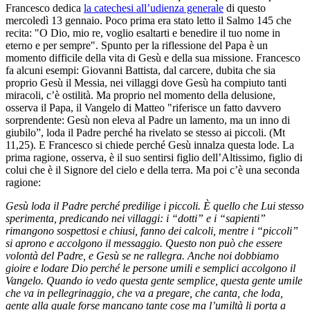
Francesco dedica
la catechesi all’udienza generale
di questo
mercoledì 13 gennaio. Poco prima era stato letto il Salmo 145 che
recita: "O Dio, mio re, voglio esaltarti e benedire il tuo nome in
eterno e per sempre". Spunto per la riflessione del Papa è un
momento difficile della vita di Gesù e della sua missione. Francesco
fa alcuni esempi: Giovanni Battista, dal carcere, dubita che sia
proprio Gesù il Messia, nei villaggi dove Gesù ha compiuto tanti
miracoli, c’è ostilità. Ma proprio nel momento della delusione,
osserva il Papa, il Vangelo di Matteo "riferisce un fatto davvero
sorprendente: Gesù non eleva al Padre un lamento, ma un inno di
giubilo”, loda il Padre perché ha rivelato se stesso ai piccoli. (Mt
11,25). E Francesco si chiede perché Gesù innalza questa lode. La
prima ragione, osserva, è il suo sentirsi figlio dell’Altissimo, figlio di
colui che è il Signore del cielo e della terra. Ma poi c’è una seconda
ragione:
Gesù loda il Padre perché predilige i piccoli. È quello che Lui stesso
sperimenta, predicando nei villaggi: i “dotti” e i “sapienti”
rimangono sospettosi e chiusi, fanno dei calcoli, mentre i “piccoli”
si aprono e accolgono il messaggio. Questo non può che essere
volontà del Padre, e Gesù se ne rallegra. Anche noi dobbiamo
gioire e lodare Dio perché le persone umili e semplici accolgono il
Vangelo. Quando io vedo questa gente semplice, questa gente umile
che va in pellegrinaggio, che va a pregare, che canta, che loda,
gente alla quale forse mancano tante cose ma l’umiltà li porta a