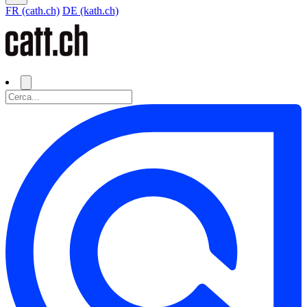
FR (cath.ch)
DE (kath.ch)