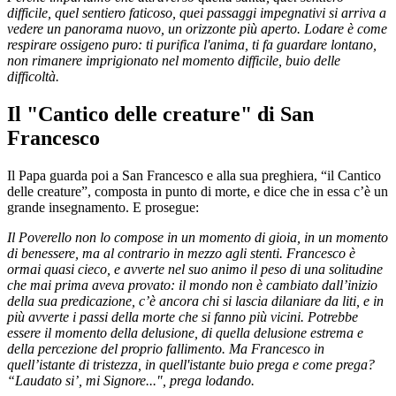
difficile, quel sentiero faticoso, quei passaggi impegnativi si arriva a
vedere un panorama nuovo, un orizzonte più aperto. Lodare è come
respirare ossigeno puro: ti purifica l'anima, ti fa guardare lontano,
non rimanere imprigionato nel momento difficile, buio delle
difficoltà.
Il "Cantico delle creature" di San
Francesco
Il Papa guarda poi a San Francesco e alla sua preghiera, “il Cantico
delle creature”, composta in punto di morte, e dice che in essa c’è un
grande insegnamento. E prosegue:
Il Poverello non lo compose in un momento di gioia, in un momento
di benessere, ma al contrario in mezzo agli stenti. Francesco è
ormai quasi cieco, e avverte nel suo animo il peso di una solitudine
che mai prima aveva provato: il mondo non è cambiato dall’inizio
della sua predicazione, c’è ancora chi si lascia dilaniare da liti, e in
più avverte i passi della morte che si fanno più vicini. Potrebbe
essere il momento della delusione, di quella delusione estrema e
della percezione del proprio fallimento. Ma Francesco in
quell’istante di tristezza, in quell'istante buio prega e come prega?
“Laudato si’, mi Signore...", prega lodando.