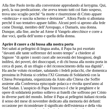
Alla fine Paolo invita alla conversione approdando al kerygma. Qui,
però, la sua predicazione, che aveva tenuto tutti col fiato sospeso,
trova uno scoglio perché “la morte e risurrezione di Cristo appare
«stoltezza» e suscita scherno e derisione”. Allora Paolo si allontana
perché il suo tentativo appare fallito. Alcuni però si aprono alla fede
come Dionigi, membro dell’Areopago, e Damaris, una donna.
Dunque, alla fine, anche ad Atene il Vangelo attecchisce e corre a
due voci, quella dell’uomo e quella della donna.
Aprire il cuore a chi bussa alla nostra porta
Nei saluti ai pellegrini di lingua araba, il Papa ha poi esortato
"davanti alle tante sofferenze del nostro tempo" a chiedere al
Signore "di aprire i nostri cuori alle necessità dei bisognosi, degli
indifesi, dei poveri, dei disoccupati, e di chi bussa alla nostra porta in
cerca di pane, di un rifugio e del riconoscimento della sua dignità".
Ha anche voluto ricordare, salutando i fedeli polacchi, che domenica
prossima in Polonia si celebra l'XI Giornata di Solidarietà con la
Chiesa Perseguitata, organizzata da Aiuto alla Chiesa che Soffre
assieme alla Conferenza episcopale polacca e rivolta quest'anno al
Sud Sudan. L'auspicio di Papa Francesco è che le preghiere e le
opere di solidarietà portino sollievo ai fratelli che soffrono per Cristo
in diverse parti del mondo. Infine il Papa ai pellegrini italiani ricorda
il senso del mese di novembre dedicato alla memoria dei defunti:
occasione per riconsiderare il significato dell'esistenza e della vita