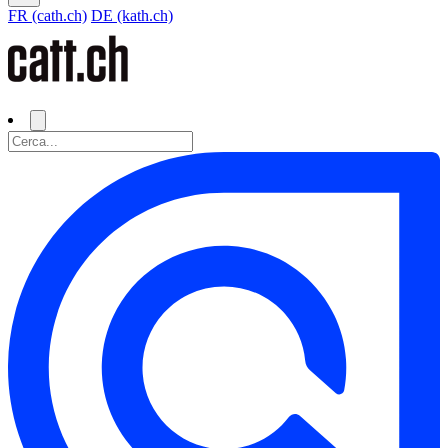
FR (cath.ch)
DE (kath.ch)