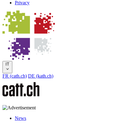
Privacy
IT
FR (cath.ch)
DE (kath.ch)
News