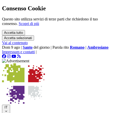
Consenso Cookie
Questo sito utilizza servizi di terze parti che richiedono il tuo
consenso.
Scopri di più
Accetta tutto
Accetta selezionati
Vai al contenuto
Dom 9 ago
|
Santo
del giorno
|
Parola rito
Romano
|
Ambrosiano
Impressum e contatti
|
IT