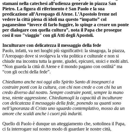
stamani nella catechesi all’udienza generale in piazza San
Pietro. La figura di riferimento è San Paolo e la sua
predicazione all’Areopago di Atene. L’Apostolo freme nel
vedere la città piena di idoli ma questo “impatto” col
paganesimo “invece di farlo fuggire, lo spinge a creare un ponte
per dialogare con quella cultura”, nota il Papa che prosegue
così il suo "viaggio" con gli Atti degli Apostoli.
Inculturare con delicatezza il messaggio della fede
Paolo, infatti, va nei luoghi più significativi: la sinagoga, la piazza,
l’Areopago dove si svolgeva la vita politica e culturale e non si
chiude ma incontra tutta la gente, giudei, epicurei, stoici e molti altri.
“Non guarda la città di Atene e il mondo pagano con ostilità” ma
“con gli occhi della fede”.
Chiediamo anche noi oggi allo Spirito Santo di insegnarci a
costruire ponti con la cultura, con chi non crede o con chi ha un
credo diverso dal nostro. Sempre costruire ponti, sempre la mano
tesa, niente aggressione. Chiediamogli la capacità di inculturare
con delicatezza il messaggio della fede, ponendo su quanti sono
nell’ignoranza di Cristo uno sguardo contemplativo, mosso da un
amore che scaldi anche i cuori più induriti.
Quello di Paolo è dunque un atteggiamento che, sottolinea il Papa,
ci fa interrogare sul nostro modo di guardare le nostre città,