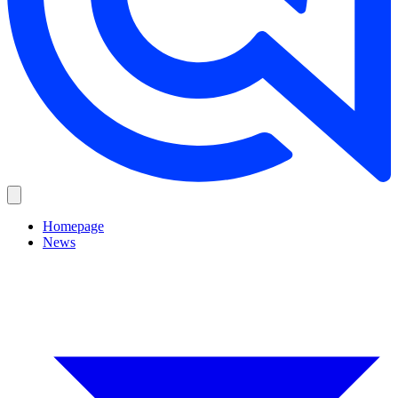
Homepage
News