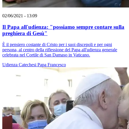
02/06/2021 - 13:09
Il Papa all'udienza: "possiamo sempre contare sulla
preghiera di Gesù"
È il pensiero costante di Cristo per i suoi discepoli e per ogni
persona, al centro della riflessione del Papa all'udienza generale
celebrata nel Cortile di San Damaso in Vaticano.
Udienza
Catechesi
Papa Francesco