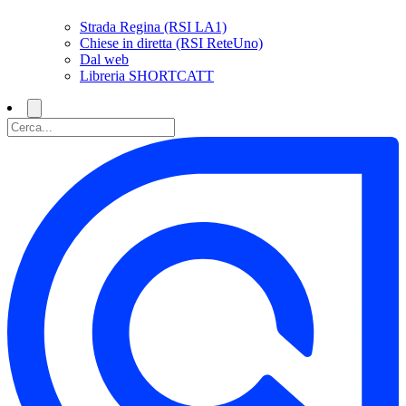
Strada Regina (RSI LA1)
Chiese in diretta (RSI ReteUno)
Dal web
Libreria SHORTCATT