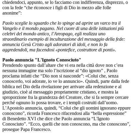
chiedendoci, appunto, se lo facciamo con indifferenza, disprezzo, o
con la fede “che riconosce i figli di Dio in mezzo alle folle
anonime”:
Paolo sceglie lo sguardo che lo spinge ad aprire un varco tra il
Vangelo e il mondo pagano. Nel cuore di una delle istituzioni più
celebri del mondo antico, l’Areopago, egli realizza uno
straordinario esempio di inculturazione del messaggio della fede:
annuncia Gesù Cristo agli adoratori di idoli, e non lo fa
aggredendoli, ma facendosi «pontefice, costruttore di ponti».
Paolo annuncia "L'Ignoto Conosciuto"
Prendendo spunto dall’altare che vi era nella città dove non c’era
nessuna immagine ma solo l’iscrizione al “dio ignoto” , Paolo
proclama infatti che “Dio non si nasconde”: «Colui che, senza
conoscerlo, voi adorate, io ve lo annuncio». Quindi, parte dalla fede
biblica nel Dio della rivelazione per arrivare alla redenzione e al
giudizio, cioè al messaggio propriamente cristiano, e mostra la
sproporzione fra la grandezza del Creatore, che si fa sempre cercare
perché ognuno lo possa trovare, e i templi costruiti dall’uomo.
L’Apostolo annuncia, quindi, “Colui che gli uomini ignorano eppure
conoscono”, ricorda Francesco rifacendosi alla “bella espressione”
di Benedetto XVI che dice che Paolo annuncia “L'Ignoto
Conosciuto”. “Ecco, quelli che non conoscono, ma che conoscono”,
prosegue Papa Francesco.