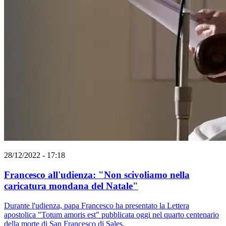
28/12/2022 - 17:18
Francesco all'udienza: "Non scivoliamo nella
caricatura mondana del Natale"
Durante l'udienza, papa Francesco ha presentato la Lettera
apostolica "Totum amoris est" pubblicata oggi nel quarto centenario
della morte di San Francesco di Sales.