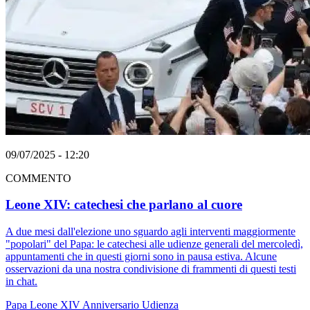
09/07/2025 - 12:20
COMMENTO
Leone XIV: catechesi che parlano al cuore
A due mesi dall'elezione uno sguardo agli interventi maggiormente
"popolari" del Papa: le catechesi alle udienze generali del mercoledì,
appuntamenti che in questi giorni sono in pausa estiva. Alcune
osservazioni da una nostra condivisione di frammenti di questi testi
in chat.
Papa Leone XIV
Anniversario
Udienza