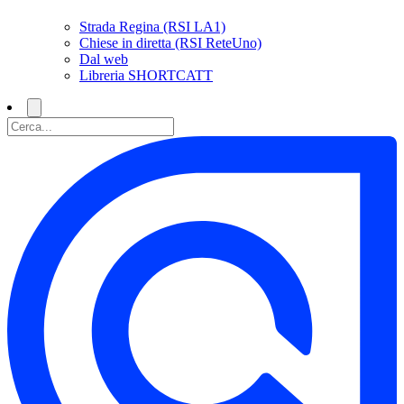
Strada Regina (RSI LA1)
Chiese in diretta (RSI ReteUno)
Dal web
Libreria SHORTCATT