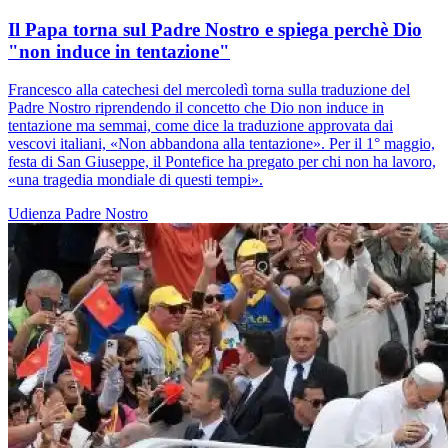
Il Papa torna sul Padre Nostro e spiega perchè Dio
"non induce in tentazione"
Francesco alla catechesi del mercoledì torna sulla traduzione del
Padre Nostro riprendendo il concetto che Dio non induce in
tentazione ma semmai, come dice la traduzione approvata dai
vescovi italiani, «Non abbandona alla tentazione». Per il 1° maggio,
festa di San Giuseppe, il Pontefice ha pregato per chi non ha lavoro,
«una tragedia mondiale di questi tempi».
Udienza
Padre Nostro