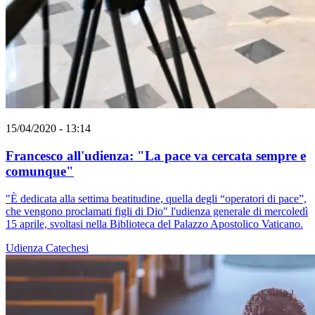
15/04/2020 - 13:14
Francesco all'udienza: "La pace va cercata sempre e
comunque"
"È dedicata alla settima beatitudine, quella degli “operatori di pace”,
che vengono proclamati figli di Dio" l'udienza generale di mercoledì
15 aprile, svoltasi nella Biblioteca del Palazzo Apostolico Vaticano.
Udienza
Catechesi