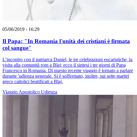
05/06/2019 - 16:29
Il Papa: "In Romania l'unità dei cristiani è firmata
col sangue"
L’incontro con il patriarca Daniel, le tre celebrazioni eucaristiche, la
visita alla comunità rom a Blaj: ecco il sintesi i tre giorni di Papa
Francesco in Romania. Di questo recente viaggio è tornato a parlare
durante 'udienza generale. Si è soffermato, inoltre, sui sette martiri
greco cattolici beatificati a Blaj.
Viaggio Apostolico
Udienza