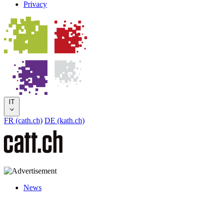
Privacy
IT
FR (cath.ch)
DE (kath.ch)
News