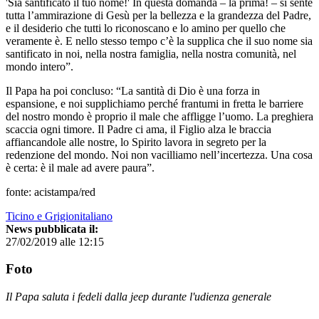
'Sia santificato il tuo nome!' In questa domanda – la prima! – si sente
tutta l’ammirazione di Gesù per la bellezza e la grandezza del Padre,
e il desiderio che tutti lo riconoscano e lo amino per quello che
veramente è. E nello stesso tempo c’è la supplica che il suo nome sia
santificato in noi, nella nostra famiglia, nella nostra comunità, nel
mondo intero”.
Il Papa ha poi concluso: “La santità di Dio è una forza in
espansione, e noi supplichiamo perché frantumi in fretta le barriere
del nostro mondo è proprio il male che affligge l’uomo. La preghiera
scaccia ogni timore. Il Padre ci ama, il Figlio alza le braccia
affiancandole alle nostre, lo Spirito lavora in segreto per la
redenzione del mondo. Noi non vacilliamo nell’incertezza. Una cosa
è certa: è il male ad avere paura”.
fonte: acistampa/red
Ticino e Grigionitaliano
News pubblicata il:
27/02/2019 alle 12:15
Foto
Il Papa saluta i fedeli dalla jeep durante l'udienza generale