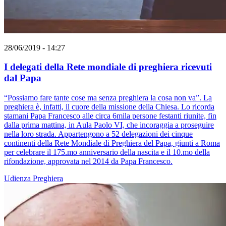
28/06/2019 - 14:27
I delegati della Rete mondiale di preghiera ricevuti
dal Papa
“Possiamo fare tante cose ma senza preghiera la cosa non va”. La
preghiera è, infatti, il cuore della missione della Chiesa. Lo ricorda
stamani Papa Francesco alle circa 6mila persone festanti riunite, fin
dalla prima mattina, in Aula Paolo VI, che incoraggia a proseguire
nella loro strada. Appartengono a 52 delegazioni dei cinque
continenti della Rete Mondiale di Preghiera del Papa, giunti a Roma
per celebrare il 175.mo anniversario della nascita e il 10.mo della
rifondazione, approvata nel 2014 da Papa Francesco.
Udienza
Preghiera