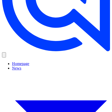
Homepage
News