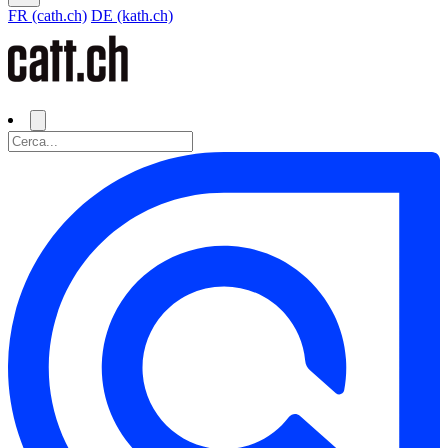
FR (cath.ch)
DE (kath.ch)