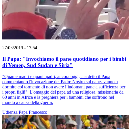
27/03/2019 - 13:54
Il Papa: "Invochiamo il pane quotidiano per i bimbi
di Yemen, Sud Sudan e Siria"
"Quante madri e quanti padri, ancora oggi, -ha detto il Papa
commentando l'invocazione del Padre Nostro sul pane- vanno a
dormire col tormento di non avere l’indomani pane a sufficienza per
i propri figli!". L'omaggio del papa ad una religiosa, missionaria da
60 anni in Africa e la preghiera per i bambini che soffrono nel
mondo a causa della guerra.
Udienza
Papa Francesco