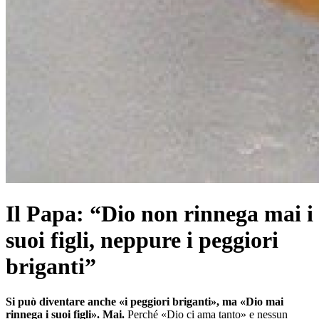
Il Papa: “Dio non rinnega mai i
suoi figli, neppure i peggiori
briganti”
Si può diventare anche «i peggiori briganti», ma «Dio mai
rinnega i suoi figli».
Mai.
Perché «Dio ci ama tanto» e nessun