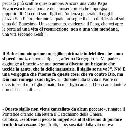
peccato può scalfire questo amore. Ancora una volta
Papa
Francesco
torna a parlare della misericordia che impregna il
rapporto di Dio con i suoi figli nell’udienza generale di oggi in
piazza San Pietro, durante la quale prosegue il ciclo di riflessioni sul
tema del Battesimo. Un sacramento, evidenzia il Papa, che «ci apre
la porta ad
una vita di resurrezione, non a una vita mondana
,
una vita secondo Gesù».
Il Battesimo «imprime un sigillo spirituale indelebile» che «non
si perde mai»
e «non si ripete», afferma Bergoglio. «“Ma padre -
aggiunge a braccio - se una
persona diventa un brigante che
uccide la gente, che fa delle ingiustizie, il sigillo se ne va?”. No! È
una vergogna che l’uomo fa queste cose, che va contro Dio, ma
Dio mai rinnega i suoi figli
». E «durante tutta la vita il Padre ci
dice: tu sei il mio figlio amato, la mia figlia amata. Dio ci ama tanto e
non ci lascia soli…».
«Questo sigillo non viene cancellato da alcun peccato»
, rimarca il
Pontefice citando alla lettera il Catechismo della Chiesa
cattolica,
«sebbene il peccato impedisca al Battesimo di portare
frutti di salvezza»
. Quei frutti, cioè, suscitati dalla vita nuova