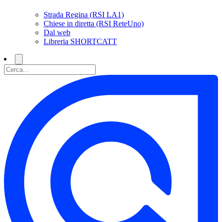
Strada Regina (RSI LA1)
Chiese in diretta (RSI ReteUno)
Dal web
Libreria SHORTCATT