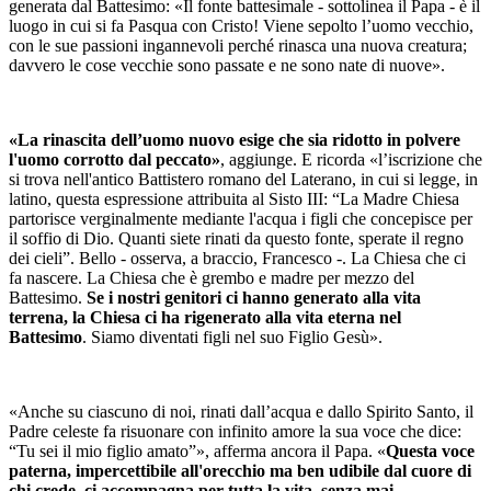
generata dal Battesimo: «Il fonte battesimale - sottolinea il Papa - è il
luogo in cui si fa Pasqua con Cristo! Viene sepolto l’uomo vecchio,
con le sue passioni ingannevoli perché rinasca una nuova creatura;
davvero le cose vecchie sono passate e ne sono nate di nuove».
«La rinascita dell’uomo nuovo esige che sia ridotto in polvere
l'uomo corrotto dal peccato»
, aggiunge. E ricorda «l’iscrizione che
si trova nell'antico Battistero romano del Laterano, in cui si legge, in
latino, questa espressione attribuita al Sisto III: “La Madre Chiesa
partorisce verginalmente mediante l'acqua i figli che concepisce per
il soffio di Dio. Quanti siete rinati da questo fonte, sperate il regno
dei cieli”. Bello - osserva, a braccio, Francesco -. La Chiesa che ci
fa nascere. La Chiesa che è grembo e madre per mezzo del
Battesimo.
Se i nostri genitori ci hanno generato alla vita
terrena, la Chiesa ci ha rigenerato alla vita eterna nel
Battesimo
. Siamo diventati figli nel suo Figlio Gesù».
«Anche su ciascuno di noi, rinati dall’acqua e dallo Spirito Santo, il
Padre celeste fa risuonare con infinito amore la sua voce che dice:
“Tu sei il mio figlio amato”», afferma ancora il Papa. «
Questa voce
paterna, impercettibile all'orecchio ma ben udibile dal cuore di
chi crede, ci accompagna per tutta la vita, senza mai