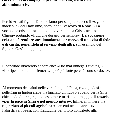
abbandonarci».
Perciò «rinati figli di Dio, lo siamo per sempre!»: ecco il «sigillo
indelebile» del Battesimo, sottolinea il Vescovo di Roma. «La
vocazione cristiana sta tutta qui: vivere uniti a Cristo nella santa
Chiesa» portando «frutti che durano per sempre».
La vocazione
cristiana è rendere «testimonianza per mezzo di una vita di fede
e di carità, ponendola al servizio degli altri,
sull'esempio del
Signore Gesù», aggiunge.
E conclude ribadendo ancora che: «Dio mai rinnega i suoi figli».
«Lo ripetiamo tutti insieme? Un po’ più forte perché sono sordo…».
Al momento dei saluti nelle varie lingue il Papa, rivolgendosi ai
pellegrini in lingua araba, ha lanciato un nuovo appello per la Siria
chiedendo di pregare, in questo mese mariano di maggio,
il rosario
«per la pace in Siria e nel mondo intero».
Infine, in inglese, ha
ringraziato
«i piccoli agricoltori»
presenti nella piazza, «venuti in
Italia da vari paesi, con gratitudine per il loro contributo alla