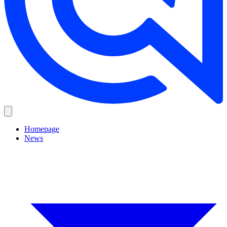
Homepage
News