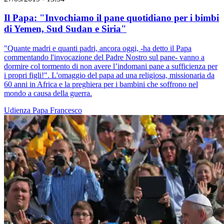
Il Papa: "Invochiamo il pane quotidiano per i bimbi
di Yemen, Sud Sudan e Siria"
"Quante madri e quanti padri, ancora oggi, -ha detto il Papa
commentando l'invocazione del Padre Nostro sul pane- vanno a
dormire col tormento di non avere l’indomani pane a sufficienza per
i propri figli!". L'omaggio del papa ad una religiosa, missionaria da
60 anni in Africa e la preghiera per i bambini che soffrono nel
mondo a causa della guerra.
Udienza
Papa Francesco