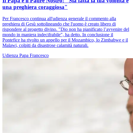
Il Papa e il Padre Nostro: "Sia fatta la tua volontà è
una preghiera coraggiosa"
Per Francesco continua all'udienza generale il commento alla
preghiera di Gesù sottolineando che l'uomo è creato libero di
rispondere al progetto divino. "Dio non ha pianificato l’avvenire del
mondo in maniera indecifrabile", ha detto. In conclusione il
Pontefice ha rivolto un appello per il Mozambico, lo Zimbabwe e il
Malawi, colpiti da disastrose calamità naturali.
Udienza
Papa Francesco