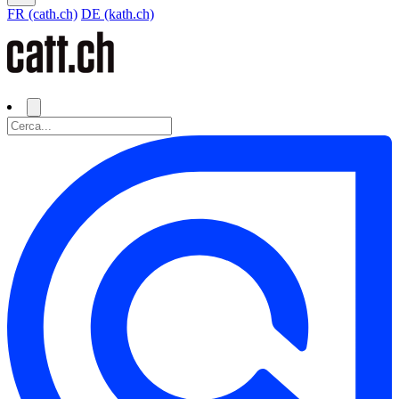
FR (cath.ch)
DE (kath.ch)