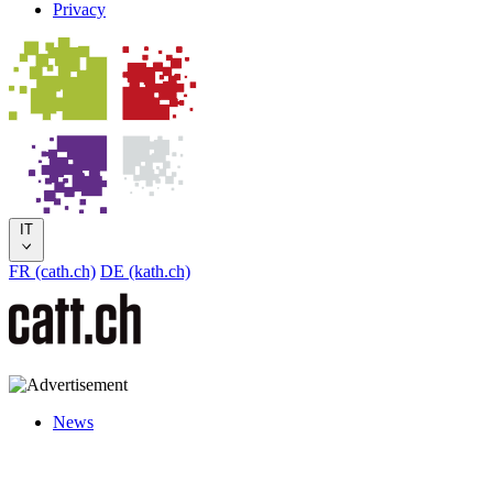
Privacy
IT
FR (cath.ch)
DE (kath.ch)
News