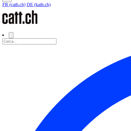
FR (cath.ch)
DE (kath.ch)