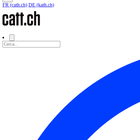
FR (cath.ch)
DE (kath.ch)