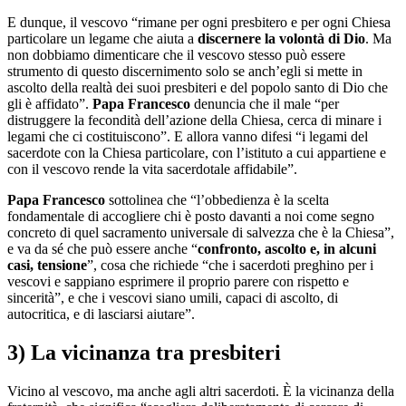
E dunque, il vescovo “rimane per ogni presbitero e per ogni Chiesa
particolare un legame che aiuta a
discernere la volontà di Dio
. Ma
non dobbiamo dimenticare che il vescovo stesso può essere
strumento di questo discernimento solo se anch’egli si mette in
ascolto della realtà dei suoi presbiteri e del popolo santo di Dio che
gli è affidato”.
Papa Francesco
denuncia che il male “per
distruggere la fecondità dell’azione della Chiesa, cerca di minare i
legami che ci costituiscono”. E allora vanno difesi “i legami del
sacerdote con la Chiesa particolare, con l’istituto a cui appartiene e
con il vescovo rende la vita sacerdotale affidabile”.
Papa Francesco
sottolinea che “l’obbedienza è la scelta
fondamentale di accogliere chi è posto davanti a noi come segno
concreto di quel sacramento universale di salvezza che è la Chiesa”,
e va da sé che può essere anche “
confronto, ascolto e, in alcuni
casi, tensione
”, cosa che richiede “che i sacerdoti preghino per i
vescovi e sappiano esprimere il proprio parere con rispetto e
sincerità”, e che i vescovi siano umili, capaci di ascolto, di
autocritica, e di lasciarsi aiutare”.
3) La vicinanza tra presbiteri
Vicino al vescovo, ma anche agli altri sacerdoti. È la vicinanza della