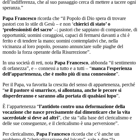
dell’indifferenza, che al suo passaggio cerca di mettere a tacere ogni
speranza.”
Papa Francesco
ricorda che “il Popolo di Dio spera di trovare
pastori con lo stile di Gesù – e non ‘
chierici di stato’ o
‘professionisti del sacro’
–; pastori che sappiano di compassione, di
opportunità; uomini coraggiosi, capaci di fermarsi davanti a chi è
ferito e di tendere la mano; uomini contemplativi che, nella
vicinanza al loro popolo, possano annunciare sulle piaghe del
mondo la forza operante della Risurrezione”.
In una società di reti, nota
Papa Francesco
, abbonda “il sentimento
di orfanezza”, e – connessi a tutto e a tutti – “
manca l’esperienza
dell’appartenenza, che è molto più di una connessione
”.
Per il Papa, va favorita la crescita del senso di appartenenza, perché
“
se il pastore si smarrisce, si allontana, anche le pecore si
disperderanno e saranno alla portata di qualsiasi lupo
”.
È l’appartenenza “
l’antidoto contro una deformazione della
vocazione che nasce precisamente dal dimenticare che la vita
sacerdotale si deve ad altri
”, che sta “alla base del clericalismo e
delle sue conseguenze, e il clericalismo è una perversione”.
Per clericalismo,
Papa Francesco
ricorda che c’è anche un
problema di “clericalizzazione del laicato”, vale a dire “la