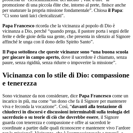
promozione di una piccola élite che, intorno al prete, finisce anche
per snaturare la propria missione fondamentale”. Chiosa
il Papa
:
"Ci sono tanti laici clericalizzati".
Papa Francesco
ricorda che la vicinanza al popolo di Dio è
vicinanza a Dio, perché “quando prega, il pastore porta i segni delle
ferite e delle gioie della sua gente, che presenta in silenzio al Signore
affinché le unga con il dono dello Spirito Santo”.
Il Papa sottolinea che queste vicinanze sono “una buona scuola
per giocare in campo aperto,
dove il sacerdote è chiamato, senza
paure, senza rigidità, senza ridurre o impoverire la missione”.
Vicinanza con lo stile di Dio: compassione
e tenerezza
Sono vicinanze da non considerare, dice
Papa Francesco
come un
incarico in più, ma come “un dono che fa il Signore per mantenere
viva e feconda la vocazione”. Così, “
davanti alla tentazione di
chiuderci in discorsi e discussioni interminabili sulla teologia del
sacerdozio o su teorie di ciò che dovrebbe essere
, il Signore
guarda con tenerezza e compassione e offre ai sacerdoti le
coordinate a partire dalle quali riconoscere e mantenere vivo l’ardore