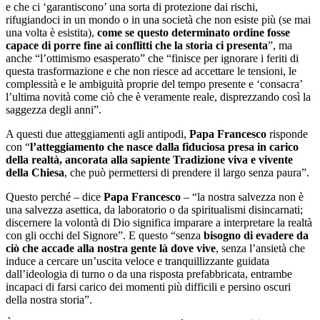
e che ci ‘garantiscono’ una sorta di protezione dai rischi,
rifugiandoci in un mondo o in una società che non esiste più (se mai
una volta è esistita),
come se questo determinato ordine fosse
capace di porre fine ai conflitti che la storia ci presenta
”, ma
anche “l’ottimismo esasperato” che “finisce per ignorare i feriti di
questa trasformazione e che non riesce ad accettare le tensioni, le
complessità e le ambiguità proprie del tempo presente e ‘consacra’
l’ultima novità come ciò che è veramente reale, disprezzando così la
saggezza degli anni”.
A questi due atteggiamenti agli antipodi,
Papa Francesco
risponde
con “
l’atteggiamento che nasce dalla fiduciosa presa in carico
della realtà, ancorata alla sapiente Tradizione viva e vivente
della Chiesa
, che può permettersi di prendere il largo senza paura”.
Questo perché – dice
Papa Francesco
– “la nostra salvezza non è
una salvezza asettica, da laboratorio o da spiritualismi disincarnati;
discernere la volontà di Dio significa imparare a interpretare la realtà
con gli occhi del Signore”. E questo “senza
bisogno di evadere da
ciò che accade alla nostra gente là dove vive
, senza l’ansietà che
induce a cercare un’uscita veloce e tranquillizzante guidata
dall’ideologia di turno o da una risposta prefabbricata, entrambe
incapaci di farsi carico dei momenti più difficili e persino oscuri
della nostra storia”.