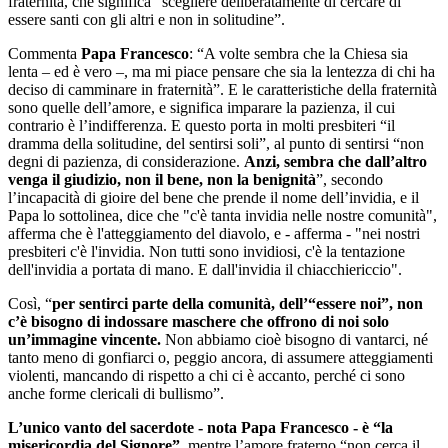
fraternità, che significa “scegliere deliberatamente di cercare di
essere santi con gli altri e non in solitudine”.
Commenta
Papa Francesco
: “A volte sembra che la Chiesa sia
lenta – ed è vero –, ma mi piace pensare che sia la lentezza di chi ha
deciso di camminare in fraternità”. E le caratteristiche della fraternità
sono quelle dell’amore, e significa imparare la pazienza, il cui
contrario è l’indifferenza. E questo porta in molti presbiteri “il
dramma della solitudine, del sentirsi soli”, al punto di sentirsi “non
degni di pazienza, di considerazione.
Anzi, sembra che dall’altro
venga il giudizio, non il bene, non la benignità
”, secondo
l’incapacità di gioire del bene che prende il nome dell’invidia, e il
Papa lo sottolinea, dice che "c'è tanta invidia nelle nostre comunità",
afferma che è l'atteggiamento del diavolo, e - afferma - "nei nostri
presbiteri c'è l'invidia. Non tutti sono invidiosi, c'è la tentazione
dell'invidia a portata di mano. E dall'invidia il chiacchiericcio".
Così, “
per sentirci parte della comunità, dell’“essere noi”, non
c’è bisogno di indossare maschere che offrono di noi solo
un’immagine vincente.
Non abbiamo cioè bisogno di vantarci, né
tanto meno di gonfiarci o, peggio ancora, di assumere atteggiamenti
violenti, mancando di rispetto a chi ci è accanto, perché ci sono
anche forme clericali di bullismo”.
L’unico vanto del sacerdote - nota Papa Francesco - è “la
misericordia del Signore”,
mentre l’amore fraterno “non cerca il