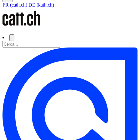
FR (cath.ch)
DE (kath.ch)