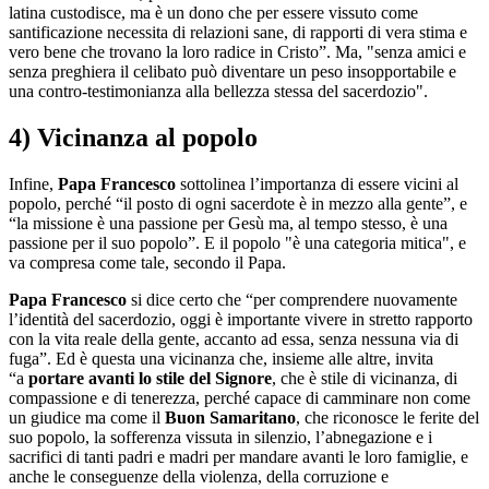
latina custodisce, ma è un dono che per essere vissuto come
santificazione necessita di relazioni sane, di rapporti di vera stima e
vero bene che trovano la loro radice in Cristo”. Ma, "senza amici e
senza preghiera il celibato può diventare un peso insopportabile e
una contro-testimonianza alla bellezza stessa del sacerdozio".
4) Vicinanza al popolo
Infine,
Papa Francesco
sottolinea l’importanza di essere vicini al
popolo, perché “il posto di ogni sacerdote è in mezzo alla gente”, e
“la missione è una passione per Gesù ma, al tempo stesso, è una
passione per il suo popolo”. E il popolo "è una categoria mitica", e
va compresa come tale, secondo il Papa.
Papa Francesco
si dice certo che “per comprendere nuovamente
l’identità del sacerdozio, oggi è importante vivere in stretto rapporto
con la vita reale della gente, accanto ad essa, senza nessuna via di
fuga”. Ed è questa una vicinanza che, insieme alle altre, invita
“a
portare avanti lo stile del Signore
, che è stile di vicinanza, di
compassione e di tenerezza, perché capace di camminare non come
un giudice ma come il
Buon Samaritano
, che riconosce le ferite del
suo popolo, la sofferenza vissuta in silenzio, l’abnegazione e i
sacrifici di tanti padri e madri per mandare avanti le loro famiglie, e
anche le conseguenze della violenza, della corruzione e