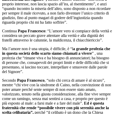
proprio interesse, non lascia spazio all’ira, al risentimento”, e anzi
“quando incontro la miseria dell’altro, sono disposto a non ricordare
per sempre il male ricevuto, a non farlo diventare l’unico criterio di
giudizio, fino al punto magari di godere dell’ingiustizia quando
riguarda proprio chi mi ha fatto soffrire”.
Continua
Papa Francesco
: “L’amore vero si compiace della verità e
considera un peccato grave attentare alla verità e alla dignità dei
fratelli attraverso le calunnie, la maldicenza, il chiacchiericcio”.
Ma l’amore non è una utopia, è difficile, è “l
a grande profezia che
in questa società dello scarto siamo chiamati a vivere
” , una
profezia che “rimane viva e ha bisogno di annunciatori; ha bisogno
di persone che, consapevoli dei propri limiti e delle difficoltà che si
presentano, si lascino toccare, interpellare e smuovere dalle parole
del Signore”.
Secondo
Papa Francesco
, “solo chi cerca di amare è al sicuro”,
mentre “chi vive con la sindrome di Caino, nella convinzione di non
poter amare perché sente sempre di non essere stato amato,
valorizzato, tenuto nella giusta considerazione, alla fine vive sempre
come un ramingo, senza mai sentirsi a casa, e proprio per questo è
più esposto al male: a farsi male e a fare del male”.
Ed è questa
fraternità che rende “possibile vivere con più serenità anche la
scelta celibataria”,
perché “il celibato è un dono che la Chiesa