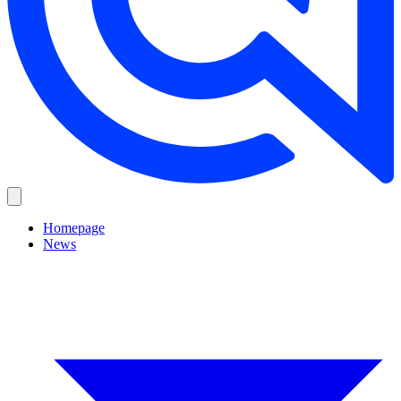
Homepage
News