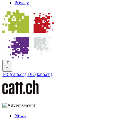
Privacy
IT
FR (cath.ch)
DE (kath.ch)
News