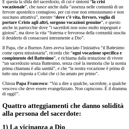
È questa la sfida del sacerdozio, di cui è sintomi “
la crisi
vocazionale
”, che nasce anche dalla “assenza nelle comunità di un
fervore apostolico contagioso, per cui esse non entusiasmano e non
suscitano attrattiva”, mentre “
dove c’è vita, fervore, voglia di
portare Cristo agli altri, sorgono vocazioni genuine
”, e questo
anche in parrocchie dove “i sacerdoti non sono molto impegnati e
gioiosi”, ma dove la vita “fraterna e fervorosa della comunità suscita
il desiderio di consacrarsi interamente a Dio”.
Il Papa, che a Buenos Aires aveva lanciato l’iniziativa “il Battesimo
come opera missionaria”, ricorda che “
ogni vocazione specifica e
compimento del Battesimo
”, e richiama dalla tentazione di vivere
“un sacerdozio senza Battesimo, senza cioè la memoria che la nostra
prima chiamata è alla santità”, e che “la nostra vocazione è prima di
tutto una risposta a Colui che ci ha amato per primo”.
Chiosa
Papa Francesco
: “Vai a dire a qualche, sacerdote, a qualche
vescovo che deve essere evangelizzato. Non capiscono. È il dramma
di oggi!”.
Quattro atteggiamenti che danno solidità
alla persona del sacerdote:
1) La vicinanza a Dio