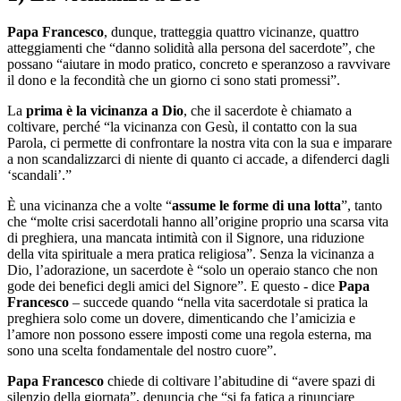
Papa Francesco
, dunque, tratteggia quattro vicinanze, quattro
atteggiamenti che “danno solidità alla persona del sacerdote”, che
possano “aiutare in modo pratico, concreto e speranzoso a ravvivare
il dono e la fecondità che un giorno ci sono stati promessi”.
La
prima è la vicinanza a Dio
, che il sacerdote è chiamato a
coltivare, perché “la vicinanza con Gesù, il contatto con la sua
Parola, ci permette di confrontare la nostra vita con la sua e imparare
a non scandalizzarci di niente di quanto ci accade, a difenderci dagli
‘scandali’.”
È una vicinanza che a volte “
assume le forme di una lotta
”, tanto
che “molte crisi sacerdotali hanno all’origine proprio una scarsa vita
di preghiera, una mancata intimità con il Signore, una riduzione
della vita spirituale a mera pratica religiosa”. Senza la vicinanza a
Dio, l’adorazione, un sacerdote è “solo un operaio stanco che non
gode dei benefici degli amici del Signore”. E questo - dice
Papa
Francesco
– succede quando “nella vita sacerdotale si pratica la
preghiera solo come un dovere, dimenticando che l’amicizia e
l’amore non possono essere imposti come una regola esterna, ma
sono una scelta fondamentale del nostro cuore”.
Papa Francesco
chiede di coltivare l’abitudine di “avere spazi di
silenzio della giornata”, denuncia che “si fa fatica a rinunciare