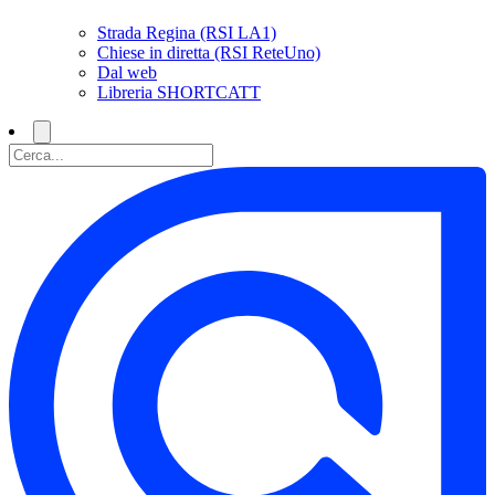
Strada Regina (RSI LA1)
Chiese in diretta (RSI ReteUno)
Dal web
Libreria SHORTCATT