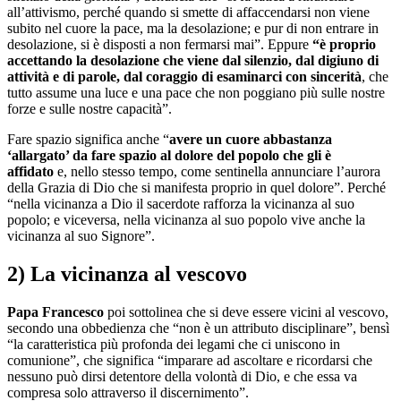
all’attivismo, perché quando si smette di affaccendarsi non viene
subito nel cuore la pace, ma la desolazione; e pur di non entrare in
desolazione, si è disposti a non fermarsi mai”. Eppure
“è proprio
accettando la desolazione che viene dal silenzio, dal digiuno di
attività e di parole, dal coraggio di esaminarci con sincerità
, che
tutto assume una luce e una pace che non poggiano più sulle nostre
forze e sulle nostre capacità”.
Fare spazio significa anche “
avere un cuore abbastanza
‘allargato’ da fare spazio al dolore del popolo che gli è
affidato
e, nello stesso tempo, come sentinella annunciare l’aurora
della Grazia di Dio che si manifesta proprio in quel dolore”. Perché
“nella vicinanza a Dio il sacerdote rafforza la vicinanza al suo
popolo; e viceversa, nella vicinanza al suo popolo vive anche la
vicinanza al suo Signore”.
2) La vicinanza al vescovo
Papa Francesco
poi sottolinea che si deve essere vicini al vescovo,
secondo una obbedienza che “non è un attributo disciplinare”, bensì
“la caratteristica più profonda dei legami che ci uniscono in
comunione”, che significa “imparare ad ascoltare e ricordarsi che
nessuno può dirsi detentore della volontà di Dio, e che essa va
compresa solo attraverso il discernimento”.