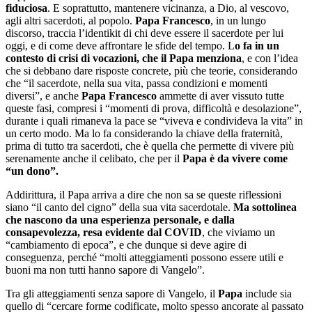
fiduciosa
. E soprattutto, mantenere vicinanza, a Dio, al vescovo,
agli altri sacerdoti, al popolo.
Papa Francesco
, in un lungo
discorso, traccia l’identikit di chi deve essere il sacerdote per lui
oggi, e di come deve affrontare le sfide del tempo. L
o fa in un
contesto di crisi di vocazioni, che il Papa menziona
, e con l’idea
che si debbano dare risposte concrete, più che teorie, considerando
che “il sacerdote, nella sua vita, passa condizioni e momenti
diversi”, e anche
Papa Francesco
ammette di aver vissuto tutte
queste fasi, compresi i “momenti di prova, difficoltà e desolazione”,
durante i quali rimaneva la pace se “viveva e condivideva la vita” in
un certo modo. Ma lo fa considerando la chiave della fraternità,
prima di tutto tra sacerdoti, che è quella che permette di vivere più
serenamente anche il celibato, che per il
Papa è da vivere come
“un dono”.
Addirittura, il Papa arriva a dire che non sa se queste riflessioni
siano “il canto del cigno” della sua vita sacerdotale.
Ma sottolinea
che nascono da una esperienza personale, e dalla
consapevolezza, resa evidente dal COVID
, che viviamo un
“cambiamento di epoca”, e che dunque si deve agire di
conseguenza, perché “molti atteggiamenti possono essere utili e
buoni ma non tutti hanno sapore di Vangelo”.
Tra gli atteggiamenti senza sapore di Vangelo, il
Papa
include sia
quello di “cercare forme codificate, molto spesso ancorate al passato