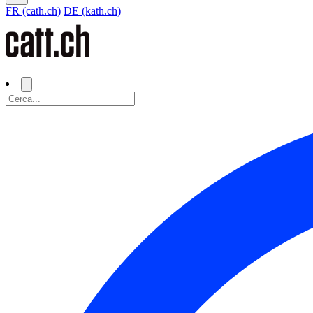
FR (cath.ch)
DE (kath.ch)