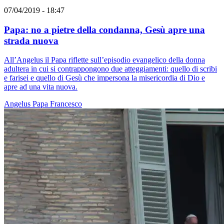
07/04/2019 - 18:47
Papa: no a pietre della condanna, Gesù apre una
strada nuova
All’Angelus il Papa riflette sull’episodio evangelico della donna
adultera in cui si contrappongono due atteggiamenti: quello di scribi
e farisei e quello di Gesù che impersona la misericordia di Dio e
apre ad una vita nuova.
Angelus
Papa Francesco