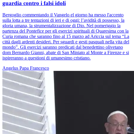
guardia contro i falsi idoli
Bergoglio commentando il Vangelo el giorno ha messo l'accento
sulla lotta a tre tentazioni di ieri e di oggi: l’avidità di possesso, la
gloria umana, la strumentalizzazione di Dio. Nel pomeriggio la
partenza del Pontefice per gli esercizi spirituali di Quaresima con la
Curia romana che saranno fino al 15 marzo ad Ariccia sul tema “La
città dagli ardenti desideri. Per sguardi e gesti pasquali nella vita del
mondo”. Gli esercizi saranno predicati dal benedettino olivetano
dom Bernardo Gianni, abate di San Miniato al Monte a Firenze e si
ispireranno a questioni di umanesimo cristiano.
Angelus
Papa Francesco