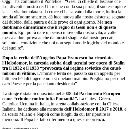
Oggi - ha continuato il Pontefice - “Gesù ci chiede di lasciare che
Lui diventi il nostro re. Un re che con la sua parola, il suo esempio e
la sua vita immolata sulla croce ci ha salvato dalla morte, indica la
strada all’uomo smarrito, dà luce nuova alla nostra esistenza segnata
dal dubbio, dalla paura e dalle prove di ogni giorno. Ma
non
dobbiamo dimenticare che il regno di Gesù non è di questo
mondo
. Egli potrà dare un senso nuovo alla nostra vita, a volte
messa a dura prova anche dai nostri sbagli e dai nostri peccati,
soltanto a condizione che noi non seguiamo le logiche del mondo e
dei suoi re”.
Dopo la recita dell’Angelus Papa Francesco ha ricordato
l'Holodomor
,
la carestia subita dagli ucraini per opera di Stalin
tra il 1932 e il 1933 “provocata dal regime sovietico che causò
milioni di vittime.
L’immane ferita del passato sia un appello per
tutti perché tali tragedie non si ripetano mai più. Preghiamo per quel
caro Paese e per la pace tanto desiderata”.
La strage è stata riconosciuta nel 2008 dal
Parlamento Europeo
come “crimine contro tutta l’umanità”.
La Chiesa Greco-
Cattolica Ucraina in Italia, in stretta collaborazione con la Chiesa
Italiana, ha dedicato alla memoria
dell’Holodomor il 2017 e 2018
, e
ha scelto Milano e Napoli come luoghi da cui far ripartire la
memoria. Il Papa ha fatto riferimento a questa ricorrenza.