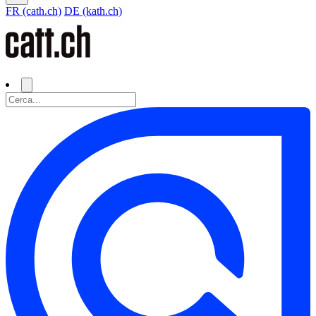
FR (cath.ch)
DE (kath.ch)