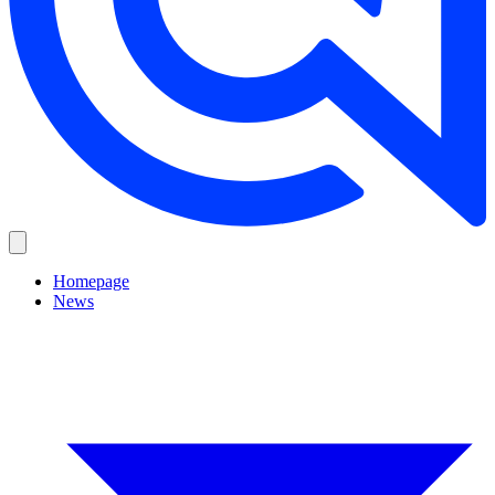
Homepage
News