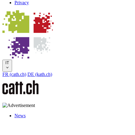
Privacy
IT
FR (cath.ch)
DE (kath.ch)
News