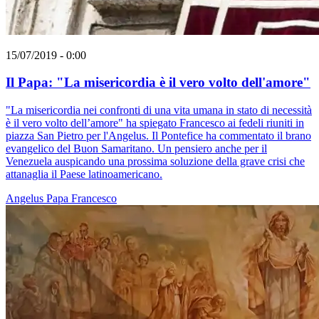
15/07/2019 - 0:00
Il Papa: "La misericordia è il vero volto dell'amore"
"La misericordia nei confronti di una vita umana in stato di necessità
è il vero volto dell’amore" ha spiegato Francesco ai fedeli riuniti in
piazza San Pietro per l'Angelus. Il Pontefice ha commentato il brano
evangelico del Buon Samaritano. Un pensiero anche per il
Venezuela auspicando una prossima soluzione della grave crisi che
attanaglia il Paese latinoamericano.
Angelus
Papa Francesco