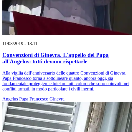
11/08/2019 - 18:11
Convenzioni di Ginevra. L'appello del Papa
all'Angelus: tutti devono rispettarle
Alla vigilia dell’anniversario delle quattro Convenzioni di Ginevra,
Papa Francesco torna a sottolineare quanto, ancora oggi, sia
fondamentale proteggere e tutelare tutti coloro che sono coinvolti nei
conflitti armati, in modo particolare i civili inermi.
Angelus
Papa Francesco
Ginevra