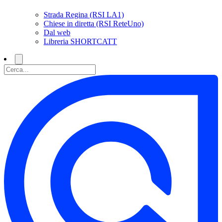
Strada Regina (RSI LA1)
Chiese in diretta (RSI ReteUno)
Dal web
Libreria SHORTCATT