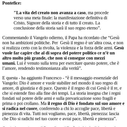
Pontefice:
"La vita del creato non avanza a caso
, ma procede
verso una meta finale: la manifestazione definitiva di
Cristo, Signore della storia e di tutto il creato. La
conclusione della storia sarà il suo regno eterno”.
Commentando il Vangelo odierno, il Papa ha ricordato che “Gesù
non ha ambizioni politiche. Per Gesù il regno è un’altra cosa, e non
si realizza certo con la rivolta, la violenza e la forza delle armi.
Gesù
vuole far capire che al di sopra del potere politico ce n’è un
altro molto più grande, che non si consegue con mezzi
umani.
Lui è venuto sulla terra per esercitare questo potere, che è
l’amore, rendendo testimonianza alla verità”.
E questa - ha aggiunto Francesco - “è il messaggio essenziale del
Vangelo: Dio è amore e vuole stabilire nel mondo il suo regno di
amore, di giustizia e di pace. Questo è il regno di cui Gesù è il re, e
che si estende fino alla fine dei tempi. La storia insegna che i regni
fondati sul potere delle armi e sulla prevaricazione sono fragili e
prima o poi crollano. Ma
il regno di Dio è fondato sul suo amore e
si radica nel cuore
, conferendo a chi lo accoglie pace, libertà e
pienezza di vita. Tutti noi vogliamo, pace, libertà, pienezza: lascia
che Dio si radichi nel tuo cuore e avrai pace, libertà e pienezza”.