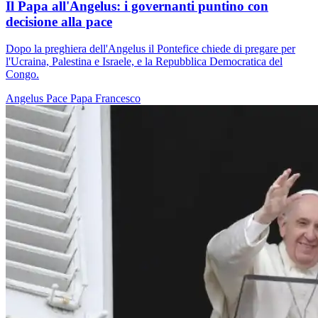
Il Papa all'Angelus: i governanti puntino con
decisione alla pace
Dopo la preghiera dell'Angelus il Pontefice chiede di pregare per
l'Ucraina, Palestina e Israele, e la Repubblica Democratica del
Congo.
Angelus
Pace
Papa Francesco