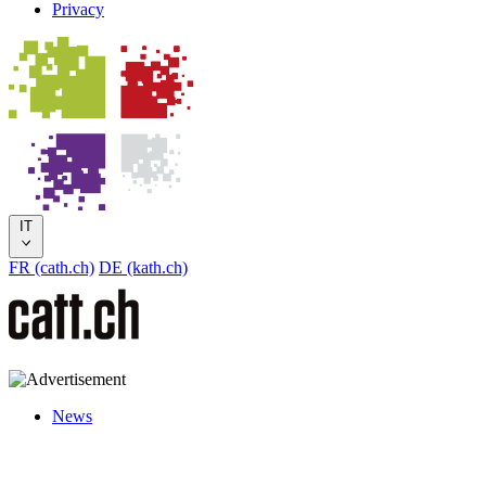
Privacy
IT
FR (cath.ch)
DE (kath.ch)
News