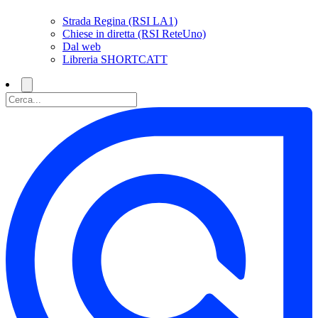
Strada Regina (RSI LA1)
Chiese in diretta (RSI ReteUno)
Dal web
Libreria SHORTCATT