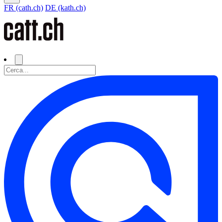
FR (cath.ch)
DE (kath.ch)