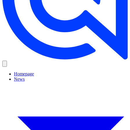
Homepage
News