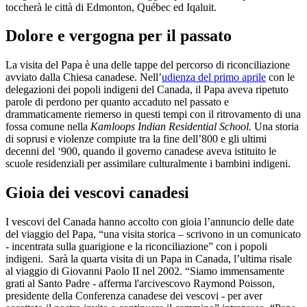
toccherà le città di Edmonton, Québec ed Iqaluit.
Dolore e vergogna per il passato
La visita del Papa è una delle tappe del percorso di riconciliazione
avviato dalla Chiesa canadese. Nell’
udienza del primo aprile
con le
delegazioni dei popoli indigeni del Canada, il Papa aveva ripetuto
parole di perdono per quanto accaduto nel passato e
drammaticamente riemerso in questi tempi con il ritrovamento di una
fossa comune nella
Kamloops Indian Residential School.
Una storia
di soprusi e violenze compiute tra la fine dell’800 e gli ultimi
decenni del ‘900, quando il governo canadese aveva istituito le
scuole residenziali per assimilare culturalmente i bambini indigeni.
Gioia dei vescovi canadesi
I vescovi del Canada hanno accolto con gioia l’annuncio delle date
del viaggio del Papa, “una visita storica – scrivono in un comunicato
- incentrata sulla guarigione e la riconciliazione” con i popoli
indigeni. Sarà la quarta visita di un Papa in Canada, l’ultima risale
al viaggio di Giovanni Paolo II nel 2002. “Siamo immensamente
grati al Santo Padre - afferma l'arcivescovo Raymond Poisson,
presidente della Conferenza canadese dei vescovi - per aver