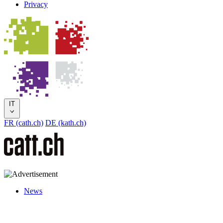
Privacy
IT
FR (cath.ch)
DE (kath.ch)
News