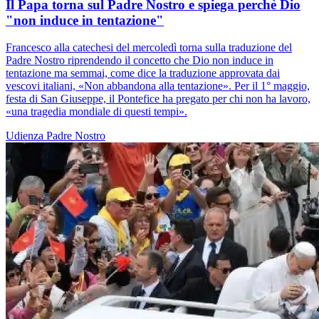
Il Papa torna sul Padre Nostro e spiega perchè Dio
"non induce in tentazione"
Francesco alla catechesi del mercoledì torna sulla traduzione del
Padre Nostro riprendendo il concetto che Dio non induce in
tentazione ma semmai, come dice la traduzione approvata dai
vescovi italiani, «Non abbandona alla tentazione». Per il 1° maggio,
festa di San Giuseppe, il Pontefice ha pregato per chi non ha lavoro,
«una tragedia mondiale di questi tempi».
Udienza
Padre Nostro