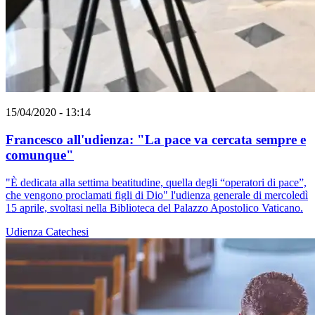
15/04/2020 - 13:14
Francesco all'udienza: "La pace va cercata sempre e
comunque"
"È dedicata alla settima beatitudine, quella degli “operatori di pace”,
che vengono proclamati figli di Dio" l'udienza generale di mercoledì
15 aprile, svoltasi nella Biblioteca del Palazzo Apostolico Vaticano.
Udienza
Catechesi