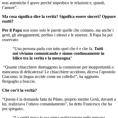
non autentiche è grave perché impedisce le relazioni e, quindi,
l’amore”.
Ma cosa significa dire la verità? Significa essere sinceri? Oppure
esatti?
Per il Papa
non sono solo le parole quelle che contano, ma anche i
gesti, gli atteggiamenti, perfino i silenzi e le assenze. Il Papa ha poi
osservato:
“Una persona parla con tutto quel che è e che fa.
Tutti
noi viviamo comunicando e siamo continuamente in
bilico tra la verità e la menzogna
”
“Quante chiacchiere distruggono la comunione per inopportunità o
mancanza di delicatezza! Le chiacchiere uccidono, diceva l’apostolo
Giacomo, la lingua uccide come un coltello!”, ha aggiunto
Bergoglio a braccio.
Che cos’è la verità?
“Questa è la domanda fatta da Pilato, proprio mentre Gesù, davanti a
lui, realizzava l’ottavo comandamento", ha detto Francesco che ha
poi spiegato:.
"La verità trova la sua piena realizzazione nella persona