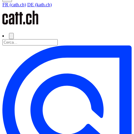
FR (cath.ch)
DE (kath.ch)