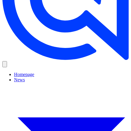
Homepage
News