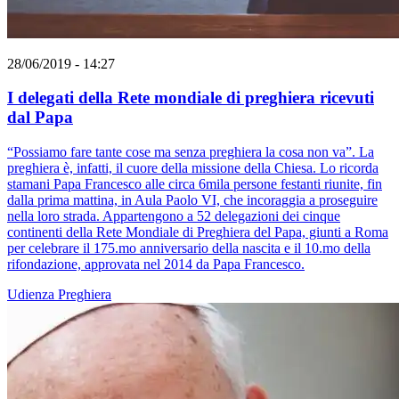
28/06/2019 - 14:27
I delegati della Rete mondiale di preghiera ricevuti
dal Papa
“Possiamo fare tante cose ma senza preghiera la cosa non va”. La
preghiera è, infatti, il cuore della missione della Chiesa. Lo ricorda
stamani Papa Francesco alle circa 6mila persone festanti riunite, fin
dalla prima mattina, in Aula Paolo VI, che incoraggia a proseguire
nella loro strada. Appartengono a 52 delegazioni dei cinque
continenti della Rete Mondiale di Preghiera del Papa, giunti a Roma
per celebrare il 175.mo anniversario della nascita e il 10.mo della
rifondazione, approvata nel 2014 da Papa Francesco.
Udienza
Preghiera