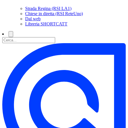
Strada Regina (RSI LA1)
Chiese in diretta (RSI ReteUno)
Dal web
Libreria SHORTCATT