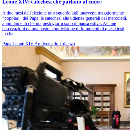
Leone XIV: catechesi che parlano al cuore
A due mesi dall'elezione uno sguardo agli interventi maggiormente
"popolari" del Papa: le catechesi alle udienze generali del mercoledì,
appuntamenti che in questi giorni sono in pausa estiva. Alcune
osservazioni da una nostra condivisione di frammenti di questi testi
in chat.
Papa Leone XIV
Anniversario
Udienza