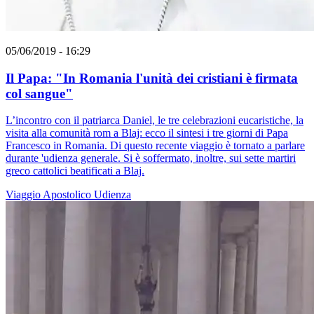
05/06/2019 - 16:29
Il Papa: "In Romania l'unità dei cristiani è firmata
col sangue"
L’incontro con il patriarca Daniel, le tre celebrazioni eucaristiche, la
visita alla comunità rom a Blaj: ecco il sintesi i tre giorni di Papa
Francesco in Romania. Di questo recente viaggio è tornato a parlare
durante 'udienza generale. Si è soffermato, inoltre, sui sette martiri
greco cattolici beatificati a Blaj.
Viaggio Apostolico
Udienza