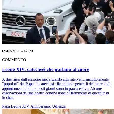
09/07/2025 - 12:20
COMMENTO
Leone XIV: catechesi che parlano al cuore
A due mesi dall'elezione uno sguardo agli interventi maggiormente
"popolari" del Papa: le catechesi alle udienze generali del mercoledì,
appuntamenti che in questi giorni sono in pausa estiva. Alcune
osservazioni da una nostra condivisione di frammenti di questi testi
in chat.
Papa Leone XIV
Anniversario
Udienza