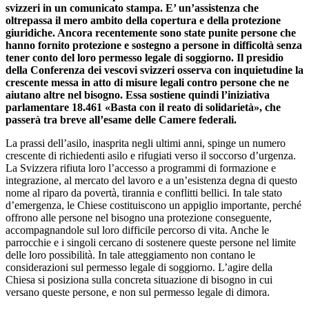
svizzeri in un comunicato stampa. E’ un’assistenza che
oltrepassa il mero ambito della copertura e della protezione
giuridiche. Ancora recentemente sono state punite persone che
hanno fornito protezione e sostegno a persone in difficoltà senza
tener conto del loro permesso legale di soggiorno. Il presidio
della Conferenza dei vescovi svizzeri osserva con inquietudine la
crescente messa in atto di misure legali contro persone che ne
aiutano altre nel bisogno. Essa sostiene quindi l’iniziativa
parlamentare 18.461 «Basta con il reato di solidarietà», che
passerà tra breve all’esame delle Camere federali.
La prassi dell’asilo, inasprita negli ultimi anni, spinge un numero
crescente di richiedenti asilo e rifugiati verso il soccorso d’urgenza.
La Svizzera rifiuta loro l’accesso a programmi di formazione e
integrazione, al mercato del lavoro e a un’esistenza degna di questo
nome al riparo da povertà, tirannia e conflitti bellici. In tale stato
d’emergenza, le Chiese costituiscono un appiglio importante, perché
offrono alle persone nel bisogno una protezione conseguente,
accompagnandole sul loro difficile percorso di vita. Anche le
parrocchie e i singoli cercano di sostenere queste persone nel limite
delle loro possibilità. In tale atteggiamento non contano le
considerazioni sul permesso legale di soggiorno. L’agire della
Chiesa si posiziona sulla concreta situazione di bisogno in cui
versano queste persone, e non sul permesso legale di dimora.