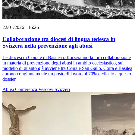
22/01/2026 - 16:26
Collaborazione tra diocesi di lingua tedesca in
Svizzera nella prevenzione agli abusi
Le diocesi di Coira e di Basilea rafforzeranno la loro collaborazione
in materia di prevenzione degli abusi in ambito ecclesiastico, sul
modello di quanto già avviene tra Coira e San Gallo. Coira e Basilea
aprono congiuntamente un posto di lavoro al 70% dedicato a questo
dossier.
Abusi
Conferenza Vescovi Svizzeri