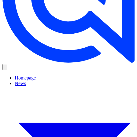
Homepage
News