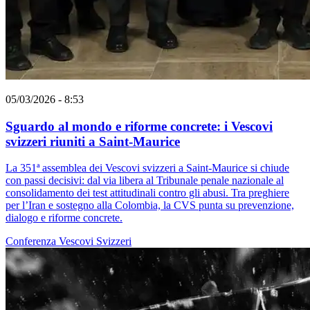
05/03/2026 - 8:53
Sguardo al mondo e riforme concrete: i Vescovi
svizzeri riuniti a Saint-Maurice
La 351ª assemblea dei Vescovi svizzeri a Saint-Maurice si chiude
con passi decisivi: dal via libera al Tribunale penale nazionale al
consolidamento dei test attitudinali contro gli abusi. Tra preghiere
per l’Iran e sostegno alla Colombia, la CVS punta su prevenzione,
dialogo e riforme concrete.
Conferenza Vescovi Svizzeri