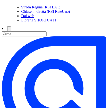
Strada Regina (RSI LA1)
Chiese in diretta (RSI ReteUno)
Dal web
Libreria SHORTCATT