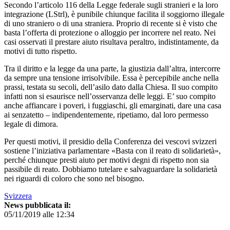
Secondo l’articolo 116 della Legge federale sugli stranieri e la loro
integrazione (LStrl), è punibile chiunque facilita il soggiorno illegale
di uno straniero o di una straniera. Proprio di recente si è visto che
basta l’offerta di protezione o alloggio per incorrere nel reato. Nei
casi osservati il prestare aiuto risultava peraltro, indistintamente, da
motivi di tutto rispetto.
Tra il diritto e la legge da una parte, la giustizia dall’altra, intercorre
da sempre una tensione irrisolvibile. Essa è percepibile anche nella
prassi, testata su secoli, dell’asilo dato dalla Chiesa. Il suo compito
infatti non si esaurisce nell’osservanza delle leggi. E’ suo compito
anche affiancare i poveri, i fuggiaschi, gli emarginati, dare una casa
ai senzatetto – indipendentemente, ripetiamo, dal loro permesso
legale di dimora.
Per questi motivi, il presidio della Conferenza dei vescovi svizzeri
sostiene l’iniziativa parlamentare «Basta con il reato di solidarietà»,
perché chiunque presti aiuto per motivi degni di rispetto non sia
passibile di reato. Dobbiamo tutelare e salvaguardare la solidarietà
nei riguardi di coloro che sono nel bisogno.
Svizzera
News pubblicata il:
05/11/2019 alle 12:34