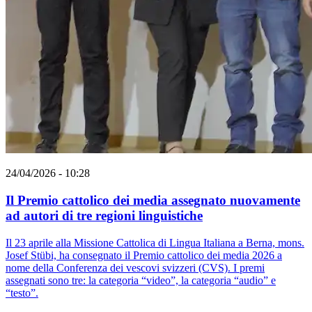
24/04/2026 - 10:28
Il Premio cattolico dei media assegnato nuovamente
ad autori di tre regioni linguistiche
Il 23 aprile alla Missione Cattolica di Lingua Italiana a Berna, mons.
Josef Stübi, ha consegnato il Premio cattolico dei media 2026 a
nome della Conferenza dei vescovi svizzeri (CVS). I premi
assegnati sono tre: la categoria “video”, la categoria “audio” e
“testo”.