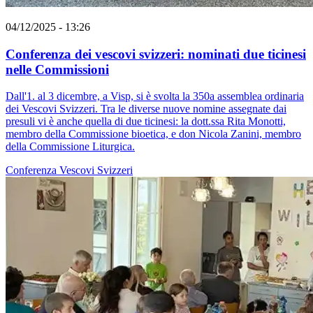
04/12/2025 - 13:26
Conferenza dei vescovi svizzeri: nominati due ticinesi
nelle Commissioni
Dall'1. al 3 dicembre, a Visp, si è svolta la 350a assemblea ordinaria
dei Vescovi Svizzeri. Tra le diverse nuove nomine assegnate dai
presuli vi è anche quella di due ticinesi: la dott.ssa Rita Monotti,
membro della Commissione bioetica, e don Nicola Zanini, membro
della Commissione Liturgica.
Conferenza Vescovi Svizzeri