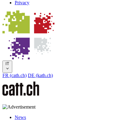
Privacy
IT
FR (cath.ch)
DE (kath.ch)
News