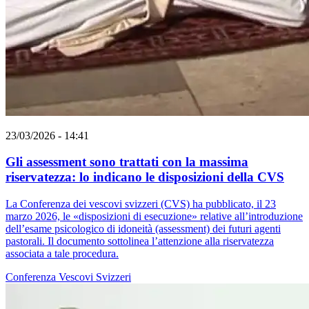
23/03/2026 - 14:41
Gli assessment sono trattati con la massima
riservatezza: lo indicano le disposizioni della CVS
La Conferenza dei vescovi svizzeri (CVS) ha pubblicato, il 23
marzo 2026, le «disposizioni di esecuzione» relative all’introduzione
dell’esame psicologico di idoneità (assessment) dei futuri agenti
pastorali. Il documento sottolinea l’attenzione alla riservatezza
associata a tale procedura.
Conferenza Vescovi Svizzeri