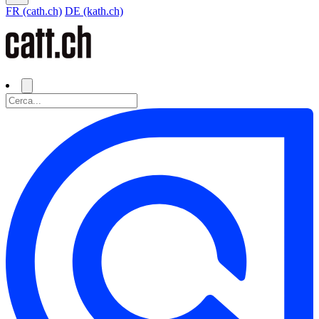
FR (cath.ch)
DE (kath.ch)