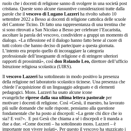
ruolo che i docenti di religione sanno di svolgere in una società post
cristiana. Queste sono alcune riassuntive considerazioni tratte dalla
parole che il
vescovo di Lugano Lazzeri
ha rivolto sabato 10
settembre 2022 a Besso ai docenti di religione cattolica delle scuole
del Cantone Ticino. Di fatto una rappresentanza di una trentina che
si sono ritrovati a San Nicolao a Besso per celebrare l’Eucaristia,
ascoltare la parola del vescovo, condividere a gruppi un momento di
dialogo. «La riflessione ed il dialogo hanno fatto bene al cuore di
tutti coloro che hanno deciso di partecipare a questa giornata.
L’intento era proprio quello di incoraggiare la categoria
professionale dell’insegnante di religione e di stringere ulteriori
rapporti di prossimità», così
don Rolando Leo,
direttore dell’ufficio
Istruzione religiosa scolastica (UIRS).
Il
vescovo Lazzeri
ha sottolineato in modo positivo la presenza
della religione nel laboratorio scolastico ticinese. Una presenza che
chiede l’acquisizione di un linguaggio adeguato e di elementi
pedagogici. Mons. Lazzeri ha usato alcune icone
evangeliche
riprese dalla sua ultima lettera pastorale
per
motivare i docenti di religione. Così «Gesù, il maestro, ha lavorato
più sulle domande che sulle risposte, pensiamo alla questione
fondamentale che ha posto ai discepoli: «La gente chi dice che io
sia? E voi?». E poi Gesù che chiama a sé i discepoli e li manda a
due a due. «Come docenti – ha sottolineato mons. Lazzeri – è
importante non vivere isolati». Per questo il vescovo ha stuzzicato i