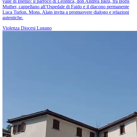
valle di Blenio: il parroco di Leontica, don Andrea Iskra, fra Boris
Muther, cappellano all’Ospedale di Faido e il diacono permanente
Luca Turlon. Mons. Alain invita a promuovere dialogo e relazioni
autentiche.
Violenza
Diocesi Lugano