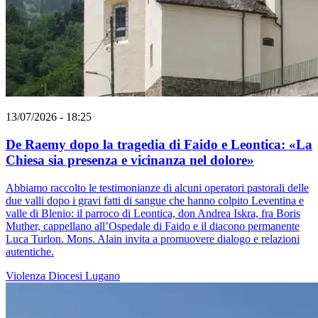
13/07/2026 - 18:25
De Raemy dopo la tragedia di Faido e Leontica: «La
Chiesa sia presenza e vicinanza nel dolore»
Abbiamo raccolto le testimonianze di alcuni operatori pastorali delle
due valli dopo i gravi fatti di sangue che hanno colpito Leventina e
valle di Blenio: il parroco di Leontica, don Andrea Iskra, fra Boris
Muther, cappellano all’Ospedale di Faido e il diacono permanente
Luca Turlon. Mons. Alain invita a promuovere dialogo e relazioni
autentiche.
Violenza
Diocesi Lugano