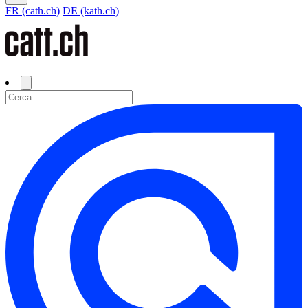
FR (cath.ch)
DE (kath.ch)