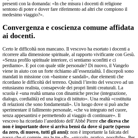
presenti con la domanda: «In che misura i docenti di religione
sentono di poter e dover fare riferimento ad altri che compiono il
medesimo viaggio?».
Convergenza e coscienza comune affidata
ai docenti.
Certo le difficoltà non mancano. Il vescovo ha esortato i docenti a
ricorrere alla dimensione spirituale, al rapporto vivificante con Gesù.
«Senza profilo spirituale interiore, ci sentiamo sconfitti e ci
perdiamo». E poi con quale stile personale? Di nuovo, il Vangelo
viene in aiuto con un forte richiamo all’essenzialità. I discepoli sono
mandati in missione con «bastone e sandali», due elementi che
ricordano le difficoltà del terreno. Quindi l’invito del vescovo ad un
entusiasmo realista, consapevole dei propri limiti creaturali. La
scuola è «una realtà umana con dinamiche precise (integrazione,
dialogo, cordialità) ed una logica di istituto». Una realtà «costituita
di relazioni che sono fondamentali». Un luogo dove si può anche
sperimentare il fallimento personale, «che va integrato nel cuore,
senza appesantirsi e permettendo al viaggio di continuare». Il
vescovo ha ricordato l’aneddoto dell’Abbé Pierre
che diceva che
non è importante dove si arriva bensì da dove si parte (spesso
da zero, di nuovo, tutti gli anni)
: non è importante la falcata del
passo che si compie, ma le tre «P», «piccolo, pratico, possibile». Per