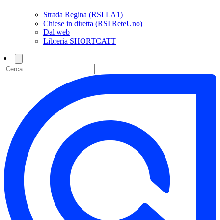
Strada Regina (RSI LA1)
Chiese in diretta (RSI ReteUno)
Dal web
Libreria SHORTCATT