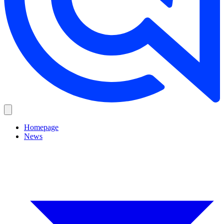
Homepage
News