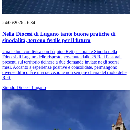
24/06/2026 - 6:34
Nella Diocesi di Lugano tante buone pratiche di
sinodalità, terreno fertile per il futuro
Una lettura condivisa con l'équipe Reti pastorali e Sinodo della
Diocesi di Lugano delle risposte pervenute dalle 25 Reti Pastorali
presenti sul territorio ticinese a due domande inviate negli scorsi
mesi. Accanto a esperienze positive e consolidate, permangono
diverse difficoltà e una percezione non sempre chiara del ruolo delle
Reti.
Sinodo
Diocesi Lugano