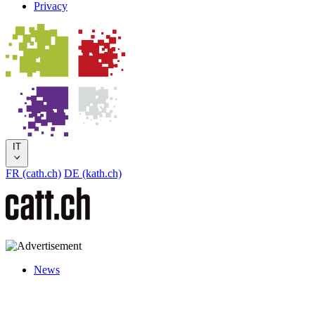
Privacy
IT
FR (cath.ch)
DE (kath.ch)
News