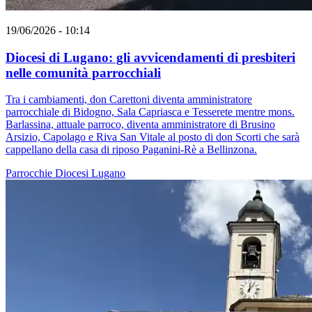
19/06/2026 - 10:14
Diocesi di Lugano: gli avvicendamenti di presbiteri
nelle comunità parrocchiali
Tra i cambiamenti, don Carettoni diventa amministratore
parrocchiale di Bidogno, Sala Capriasca e Tesserete mentre mons.
Barlassina, attuale parroco, diventa amministratore di Brusino
Arsizio, Capolago e Riva San Vitale al posto di don Scorti che sarà
cappellano della casa di riposo Paganini-Rè a Bellinzona.
Parrocchie
Diocesi Lugano