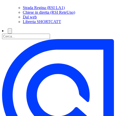
Strada Regina (RSI LA1)
Chiese in diretta (RSI ReteUno)
Dal web
Libreria SHORTCATT