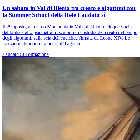
Un sabato in Val di Blenio tra creato e algoritmi con
la Summer School della Rete Laudato si'
Il 29 agosto, alla Casa Montanina in Valle di Blenio, cinque voci -
dal biblista allo psichiatra -discutono di custodia del creato nel tempo
degli algoritmi, sulla scia dell'enciclica firmata da Leone XIV. Le
iscrizioni chiudono tra poco, il 9 agosto.
Laudato Si
Formazione