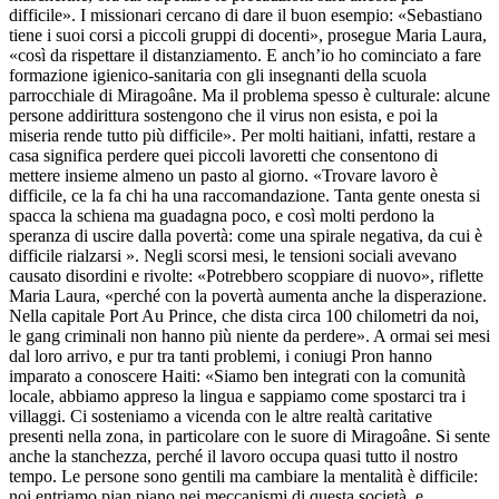
difficile». I missionari cercano di dare il buon esempio: «Sebastiano
tiene i suoi corsi a piccoli gruppi di docenti», prosegue Maria Laura,
«così da rispettare il distanziamento. E anch’io ho cominciato a fare
formazione igienico-sanitaria con gli insegnanti della scuola
parrocchiale di Miragoâne. Ma il problema spesso è culturale: alcune
persone addirittura sostengono che il virus non esista, e poi la
miseria rende tutto più difficile». Per molti haitiani, infatti, restare a
casa significa perdere quei piccoli lavoretti che consentono di
mettere insieme almeno un pasto al giorno. «Trovare lavoro è
difficile, ce la fa chi ha una raccomandazione. Tanta gente onesta si
spacca la schiena ma guadagna poco, e così molti perdono la
speranza di uscire dalla povertà: come una spirale negativa, da cui è
difficile rialzarsi ». Negli scorsi mesi, le tensioni sociali avevano
causato disordini e rivolte: «Potrebbero scoppiare di nuovo», riflette
Maria Laura, «perché con la povertà aumenta anche la disperazione.
Nella capitale Port Au Prince, che dista circa 100 chilometri da noi,
le gang criminali non hanno più niente da perdere». A ormai sei mesi
dal loro arrivo, e pur tra tanti problemi, i coniugi Pron hanno
imparato a conoscere Haiti: «Siamo ben integrati con la comunità
locale, abbiamo appreso la lingua e sappiamo come spostarci tra i
villaggi. Ci sosteniamo a vicenda con le altre realtà caritative
presenti nella zona, in particolare con le suore di Miragoâne. Si sente
anche la stanchezza, perché il lavoro occupa quasi tutto il nostro
tempo. Le persone sono gentili ma cambiare la mentalità è difficile:
noi entriamo pian piano nei meccanismi di questa società, e