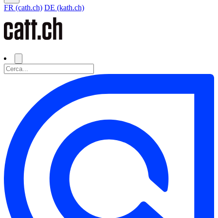
FR (cath.ch)
DE (kath.ch)