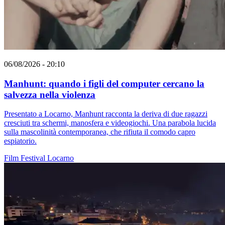
06/08/2026 - 20:10
Manhunt: quando i figli del computer cercano la
salvezza nella violenza
Presentato a Locarno, Manhunt racconta la deriva di due ragazzi
cresciuti tra schermi, manosfera e videogiochi. Una parabola lucida
sulla mascolinità contemporanea, che rifiuta il comodo capro
espiatorio.
Film
Festival
Locarno