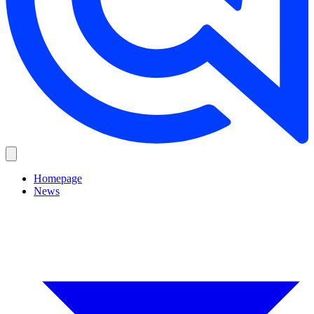
Homepage
News