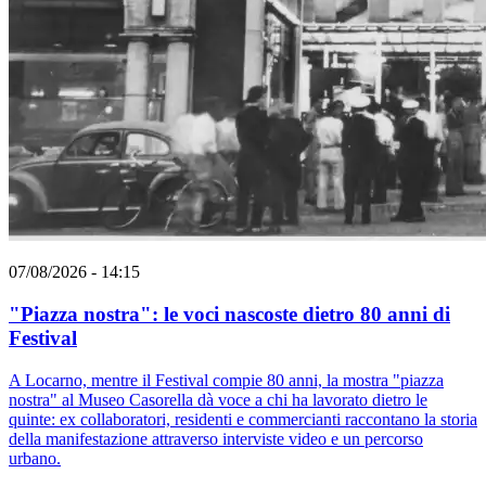
07/08/2026 - 14:15
"Piazza nostra": le voci nascoste dietro 80 anni di
Festival
A Locarno, mentre il Festival compie 80 anni, la mostra "piazza
nostra" al Museo Casorella dà voce a chi ha lavorato dietro le
quinte: ex collaboratori, residenti e commercianti raccontano la storia
della manifestazione attraverso interviste video e un percorso
urbano.