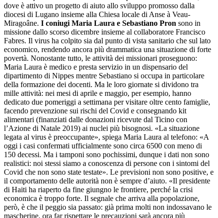
dove è attivo un progetto di aiuto allo sviluppo promosso dalla
diocesi di Lugano insieme alla Chiesa locale di Anse à Veau-
Miragoâne.
I coniugi Maria Laura e Sebastiano Pron
sono in
missione dallo scorso dicembre insieme al collaboratore Francisco
Fabres. Il virus ha colpito sia dal punto di vista sanitario che sul lato
economico, rendendo ancora più drammatica una situazione di forte
povertà. Nonostante tutto, le attività dei missionari proseguono:
Maria Laura è medico e presta servizio in un dispensario del
dipartimento di Nippes mentre Sebastiano si occupa in particolare
della formazione dei docenti. Ma le loro giornate si dividono tra
mille attività: nei mesi di aprile e maggio, per esempio, hanno
dedicato due pomeriggi a settimana per visitare oltre cento famiglie,
facendo prevenzione sui rischi del Covid e consegnando kit
alimentari (finanziati dalle donazioni ricevute dal Ticino con
l’Azione di Natale 2019) ai nuclei più bisognosi. «La situazione
legata al virus è preoccupante», spiega Maria Laura al telefono: «A
oggi i casi confermati ufficialmente sono circa 6500 con meno di
150 decessi. Ma i tamponi sono pochissimi, dunque i dati non sono
realistici: noi stessi siamo a conoscenza di persone con i sintomi del
Covid che non sono state testate». Le previsioni non sono positive, e
il comportamento delle autorità non è sempre d’aiuto. «Il presidente
di Haiti ha riaperto da fine giungno le frontiere, perché la crisi
economica è troppo forte. Il segnale che arriva alla popolazione,
però, è che il peggio sia passato: già prima molti non indossavano le
mascherine, ora far rispettare le precauzioni sarà ancora più