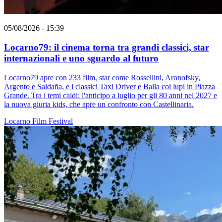
05/08/2026 - 15:39
Locarno79: il cinema torna tra grandi classici, star
internazionali e uno sguardo al futuro
Locarno79 apre con 233 film, star come Rossellini, Aronofsky,
Argento e Saldaña, e i classici Taxi Driver e Balla coi lupi in Piazza
Grande. Tra i temi caldi: l'anticipo a luglio per gli 80 anni nel 2027 e
la nuova giuria kids, che apre un confronto con Castellinaria.
Locarno
Film
Festival