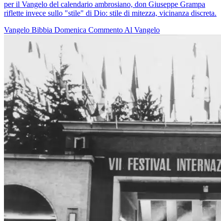
per il Vangelo del calendario ambrosiano, don Giuseppe Grampa
riflette invece sullo "stile" di Dio: stile di mitezza, vicinanza discreta.
Vangelo
Bibbia
Domenica
Commento Al Vangelo