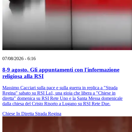
07/08/2026 - 6:16
8-9 agosto. Gli appuntamenti con l'informazione
religiosa alla RSI
Massimo Cacciari sulla pace e sulla guerra in replica a "Strada
Regina" sabato su RSI La1, una gioia che libera a "Chiese in
diretta" domenica su RSI Rete Uno e la Santa Messa domenicale
dalla chiesa del Cristo Risorto a Lugano su RSI Rete Due.
Chiese In Diretta
Strada Regina