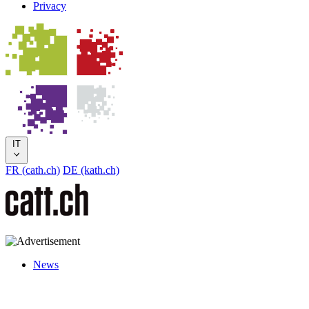
Privacy
IT
FR (cath.ch)
DE (kath.ch)
News