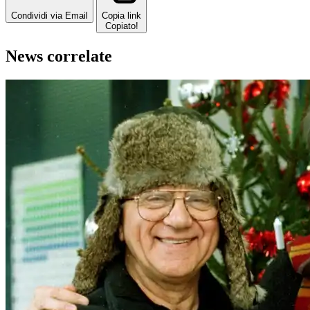
Condividi via Email
Copia link
Copiato!
News correlate