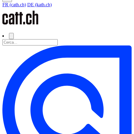
FR (cath.ch)
DE (kath.ch)