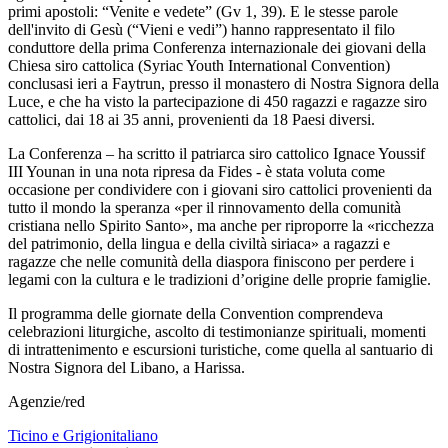
primi apostoli: “Venite e vedete” (Gv 1, 39). E le stesse parole
dell'invito di Gesù (“Vieni e vedi”) hanno rappresentato il filo
conduttore della prima Conferenza internazionale dei giovani della
Chiesa siro cattolica (Syriac Youth International Convention)
conclusasi ieri a Faytrun, presso il monastero di Nostra Signora della
Luce, e che ha visto la partecipazione di 450 ragazzi e ragazze siro
cattolici, dai 18 ai 35 anni, provenienti da 18 Paesi diversi.
La Conferenza – ha scritto il patriarca siro cattolico Ignace Youssif
III Younan in una nota ripresa da Fides - è stata voluta come
occasione per condividere con i giovani siro cattolici provenienti da
tutto il mondo la speranza «per il rinnovamento della comunità
cristiana nello Spirito Santo», ma anche per riproporre la «ricchezza
del patrimonio, della lingua e della civiltà siriaca» a ragazzi e
ragazze che nelle comunità della diaspora finiscono per perdere i
legami con la cultura e le tradizioni d’origine delle proprie famiglie.
Il programma delle giornate della Convention comprendeva
celebrazioni liturgiche, ascolto di testimonianze spirituali, momenti
di intrattenimento e escursioni turistiche, come quella al santuario di
Nostra Signora del Libano, a Harissa.
Agenzie/red
Ticino e Grigionitaliano