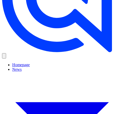
Homepage
News