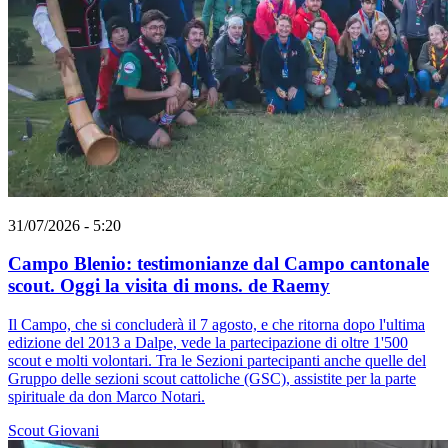
31/07/2026 - 5:20
Campo Blenio: testimonianze dal Campo cantonale
scout. Oggi la visita di mons. de Raemy
Il Campo, che si concluderà il 7 agosto, e che ritorna dopo l'ultima
edizione del 2013 a Dalpe, vede la partecipazione di oltre 1'500
scout e molti volontari. Tra le Sezioni partecipanti anche quelle del
Gruppo delle sezioni scout cattoliche (GSC), assistite per la parte
spirituale da don Marco Notari.
Scout
Giovani