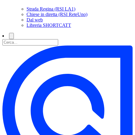
Strada Regina (RSI LA1)
Chiese in diretta (RSI ReteUno)
Dal web
Libreria SHORTCATT