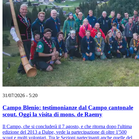
31/07/2026 - 5:20
Campo Blenio: testimonianze dal Campo cantonale
scout. Oggi la visita di mons. de Raemy
Il Campo, che si concluderà il 7 agosto, e che ritorna dopo l'ultima
edizione del 2013 a Dalpe, vede la partecipazione di oltre 1'500
scout e molti volontari. Tra le Sezioni partecipanti anche quelle del