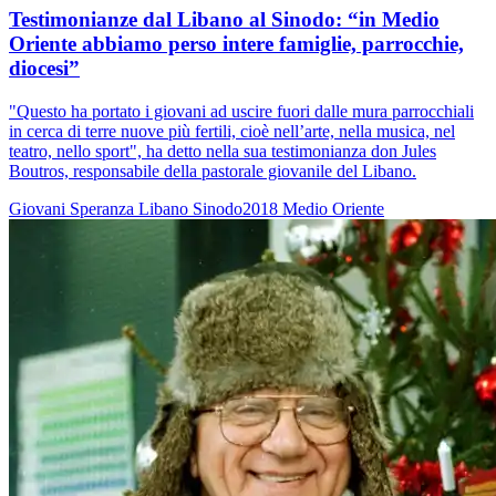
Testimonianze dal Libano al Sinodo: “in Medio
Oriente abbiamo perso intere famiglie, parrocchie,
diocesi”
"Questo ha portato i giovani ad uscire fuori dalle mura parrocchiali
in cerca di terre nuove più fertili, cioè nell’arte, nella musica, nel
teatro, nello sport", ha detto nella sua testimonianza don Jules
Boutros, responsabile della pastorale giovanile del Libano.
Giovani
Speranza
Libano
Sinodo2018
Medio Oriente