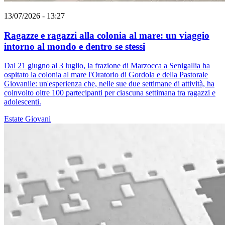
13/07/2026 - 13:27
Ragazze e ragazzi alla colonia al mare: un viaggio
intorno al mondo e dentro se stessi
Dal 21 giugno al 3 luglio, la frazione di Marzocca a Senigallia ha
ospitato la colonia al mare l'Oratorio di Gordola e della Pastorale
Giovanile: un'esperienza che, nelle sue due settimane di attività, ha
coinvolto oltre 100 partecipanti per ciascuna settimana tra ragazzi e
adolescenti.
Estate
Giovani