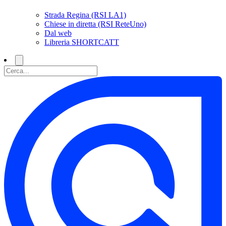
Strada Regina (RSI LA1)
Chiese in diretta (RSI ReteUno)
Dal web
Libreria SHORTCATT