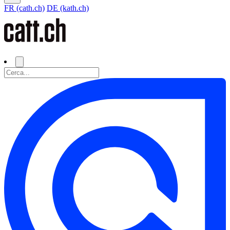
FR (cath.ch)
DE (kath.ch)