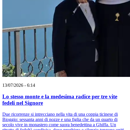
13/07/2026 - 6:14
Lo stesso monte e la medesima radice per tre vite
fedeli nel Signore
Due ricorrenze si intrecciano nella vita di una coppia ticinese di
Bioggio: sessanta anni di nozze e una figlia che da un quarto di
secolo vive in monastero come suora benedettina a Ghiffa. Un
ritratto di fedeltà condivisa, dove preghiera e silenzio tengono uniti