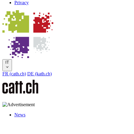
Privacy
IT
FR (cath.ch)
DE (kath.ch)
News