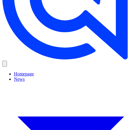
Homepage
News