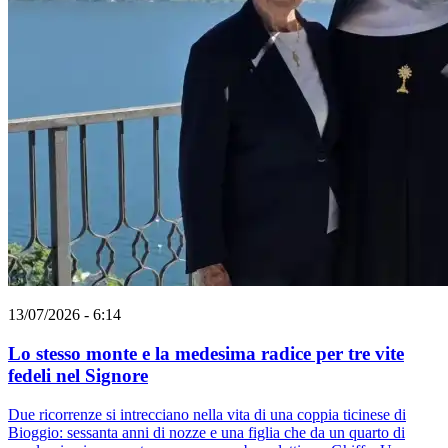
13/07/2026 - 6:14
Lo stesso monte e la medesima radice per tre vite
fedeli nel Signore
Due ricorrenze si intrecciano nella vita di una coppia ticinese di
Bioggio: sessanta anni di nozze e una figlia che da un quarto di