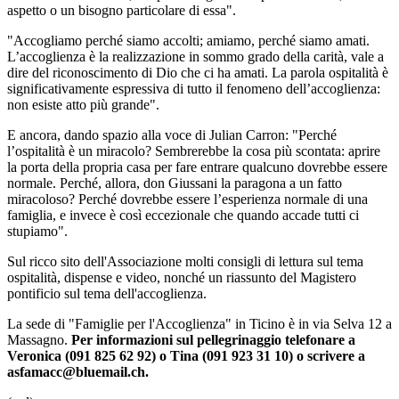
aspetto o un bisogno particolare di essa".
"Accogliamo perché siamo accolti; amiamo, perché siamo amati.
L’accoglienza è la realizzazione in sommo grado della carità, vale a
dire del riconoscimento di Dio che ci ha amati. La parola ospitalità è
significativamente espressiva di tutto il fenomeno dell’accoglienza:
non esiste atto più grande".
E ancora, dando spazio alla voce di Julian Carron: "Perché
l’ospitalità è un miracolo? Sembrerebbe la cosa più scontata: aprire
la porta della propria casa per fare entrare qualcuno dovrebbe essere
normale. Perché, allora, don Giussani la paragona a un fatto
miracoloso? Perché dovrebbe essere l’esperienza normale di una
famiglia, e invece è così eccezionale che quando accade tutti ci
stupiamo".
Sul ricco sito dell'Associazione molti consigli di lettura sul tema
ospitalità, dispense e video, nonché un riassunto del Magistero
pontificio sul tema dell'accoglienza.
La sede di "Famiglie per l'Accoglienza" in Ticino è in via Selva 12 a
Massagno.
Per informazioni sul pellegrinaggio telefonare a
Veronica (091 825 62 92) o Tina (091 923 31 10)
o scrivere a
asfamacc@bluemail.ch.