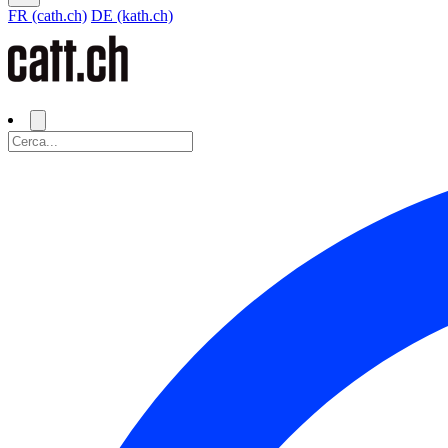
FR (cath.ch)
DE (kath.ch)