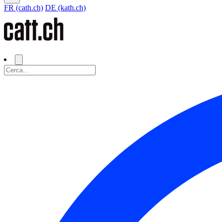
FR (cath.ch)
DE (kath.ch)