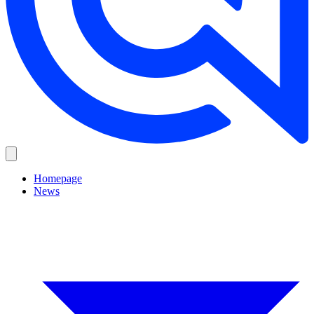
Homepage
News