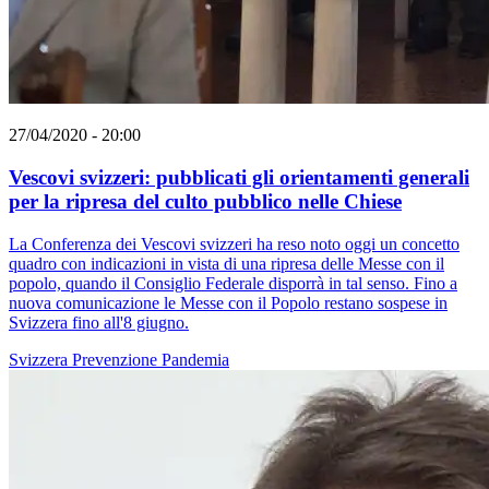
27/04/2020 - 20:00
Vescovi svizzeri: pubblicati gli orientamenti generali
per la ripresa del culto pubblico nelle Chiese
La Conferenza dei Vescovi svizzeri ha reso noto oggi un concetto
quadro con indicazioni in vista di una ripresa delle Messe con il
popolo, quando il Consiglio Federale disporrà in tal senso. Fino a
nuova comunicazione le Messe con il Popolo restano sospese in
Svizzera fino all'8 giugno.
Svizzera
Prevenzione
Pandemia