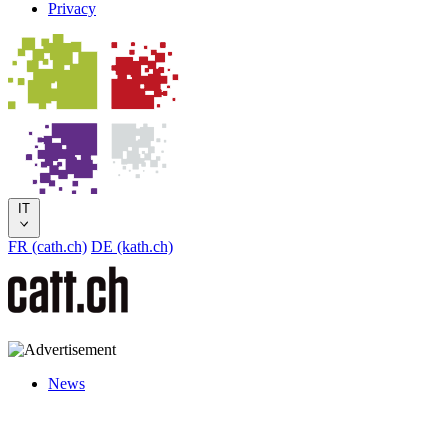
Privacy
IT
FR (cath.ch)
DE (kath.ch)
News