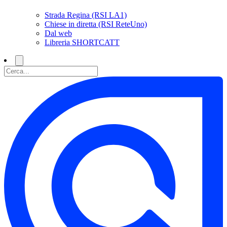
Strada Regina (RSI LA1)
Chiese in diretta (RSI ReteUno)
Dal web
Libreria SHORTCATT