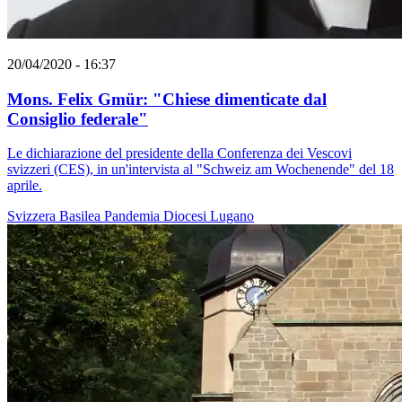
20/04/2020 - 16:37
Mons. Felix Gmür: "Chiese dimenticate dal
Consiglio federale"
Le dichiarazione del presidente della Conferenza dei Vescovi
svizzeri (CES), in un'intervista al "Schweiz am Wochenende" del 18
aprile.
Svizzera
Basilea
Pandemia
Diocesi Lugano