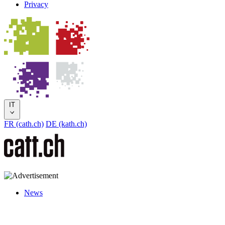
Privacy
IT
FR (cath.ch)
DE (kath.ch)
News