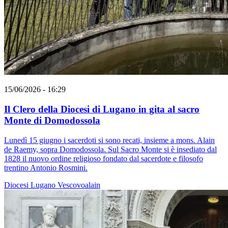
15/06/2026 - 16:29
Il Clero della Diocesi di Lugano in gita al sacro
Monte di Domodossola
Lunedì 15 giugno i sacerdoti si sono recati, insieme a mons. Alain
de Raemy, sopra Domodossola. Sul Sacro Monte si è insediato dal
1828 il nuovo ordine religioso fondato dal sacerdote e filosofo
trentino Antonio Rosmini.
Diocesi Lugano
Vescovoalain