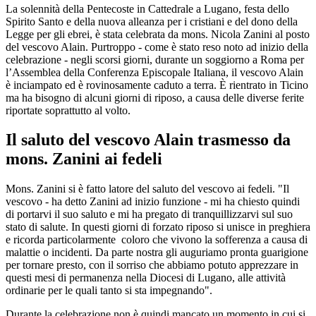
La solennità della Pentecoste in Cattedrale a Lugano, festa dello
Spirito Santo e della nuova alleanza per i cristiani e del dono della
Legge per gli ebrei, è stata celebrata da mons. Nicola Zanini al posto
del vescovo Alain. Purtroppo - come è stato reso noto ad inizio della
celebrazione - negli scorsi giorni, durante un soggiorno a Roma per
l’Assemblea della Conferenza Episcopale Italiana, il vescovo Alain
è inciampato ed è rovinosamente caduto a terra. È rientrato in Ticino
ma ha bisogno di alcuni giorni di riposo, a causa delle diverse ferite
riportate soprattutto al volto.
Il saluto del vescovo Alain trasmesso da
mons. Zanini ai fedeli
Mons. Zanini si è fatto latore del saluto del vescovo ai fedeli. "Il
vescovo - ha detto Zanini ad inizio funzione - mi ha chiesto quindi
di portarvi il suo saluto e mi ha pregato di tranquillizzarvi sul suo
stato di salute. In questi giorni di forzato riposo si unisce in preghiera
e ricorda particolarmente coloro che vivono la sofferenza a causa di
malattie o incidenti. Da parte nostra gli auguriamo pronta guarigione
per tornare presto, con il sorriso che abbiamo potuto apprezzare in
questi mesi di permanenza nella Diocesi di Lugano, alle attività
ordinarie per le quali tanto si sta impegnando".
Durante la celebrazione non è quindi mancato un momento in cui si