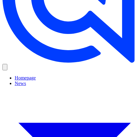
Homepage
News