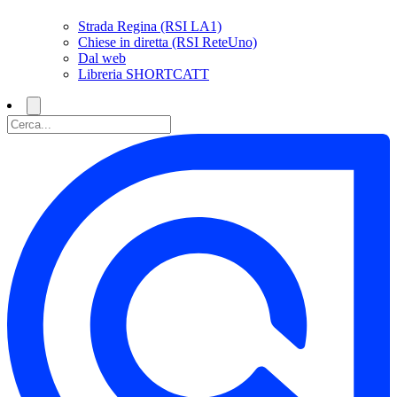
Strada Regina (RSI LA1)
Chiese in diretta (RSI ReteUno)
Dal web
Libreria SHORTCATT