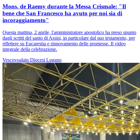
Mons. de Raemy durante la Messa Crismale: "Il
bene che San Francesco ha avuto per noi sia di
incoraggiamento"
Questa mattina, 2 aprile, l'amministratore apostolico ha preso spunto
dagli scritti del santo di Assisi, in particolare dal suo testamento, per
riflettere su Eucarestia e rinnovamento delle promesse. Il video
integrale della celebrazione.
Vescovoalain
Diocesi Lugano