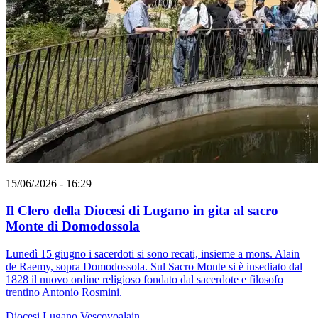
15/06/2026 - 16:29
Il Clero della Diocesi di Lugano in gita al sacro
Monte di Domodossola
Lunedì 15 giugno i sacerdoti si sono recati, insieme a mons. Alain
de Raemy, sopra Domodossola. Sul Sacro Monte si è insediato dal
1828 il nuovo ordine religioso fondato dal sacerdote e filosofo
trentino Antonio Rosmini.
Diocesi Lugano
Vescovoalain