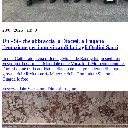
28/04/2026 - 13:40
Un «Sì» che abbraccia la Diocesi: a Lugano
l’emozione per i nuovi candidati agli Ordini Sacri
In una Cattedrale piena di fedeli, Mons. de Raemy ha presieduto i
Vespri per la Giornata Mondiale delle Vocazioni. Momento centrale:
l’ammissione tra i candidati al diaconato e al presbiterato di cinque
giovani del «Redemptoris Mater» e della Comunità «Shalom».
Guarda le foto.
Vescovoalain
Vocazione
Diocesi Lugano