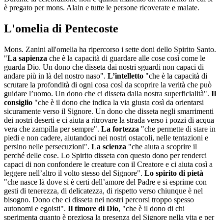
è pregato per mons. Alain e tutte le persone ricoverate e malate.
L'omelia di Pentecoste
Mons. Zanini all'omelia ha ripercorso i sette doni dello Spirito Santo.
"
La sapienza
che è la capacità di guardare alle cose così come le
guarda Dio. Un dono che disseta dai nostri sguardi non capaci di
andare più in là del nostro naso".
L’intelletto
"che è la capacità di
scrutare la profondità di ogni cosa così da scoprire la verità che può
guidare l’uomo. Un dono che ci disseta dalla nostra superficialità".
Il
consiglio
"che è il dono che indica la via giusta così da orientarsi
sicuramente verso il Signore. Un dono che disseta negli smarrimenti
dei nostri deserti e ci aiuta a ritrovare la strada verso i pozzi di acqua
vera che zampilla per sempre".
La fortezza
"che permette di stare in
piedi e non cadere, aiutandoci nei nostri ostacoli, nelle tentazioni e
persino nelle persecuzioni".
La scienza
"che aiuta a scoprire il
perché delle cose. Lo Spirito disseta con questo dono per renderci
capaci di non confondere le creature con il Creatore e ci aiuta così a
leggere nell’altro il volto stesso del Signore".
Lo spirito di pietà
"che nasce là dove si è certi dell’amore del Padre e si esprime con
gesti di tenerezza, di delicatezza, di rispetto verso chiunque è nel
bisogno. Dono che ci disseta nei nostri percorsi troppo spesso
autonomi e egoisti".
Il timore di Dio
, "che è il dono di chi
sperimenta quanto è preziosa la presenza del Signore nella vita e per