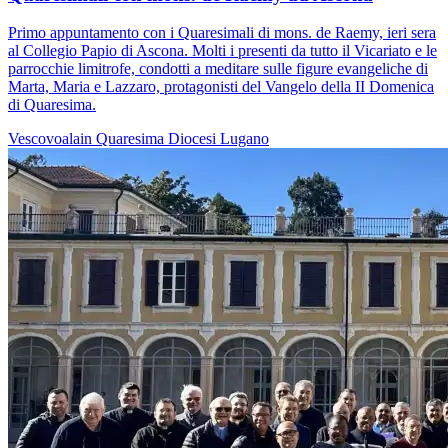
Primo appuntamento con i Quaresimali di mons. de Raemy, ieri sera
al Collegio Papio di Ascona. Molti i presenti da tutto il Vicariato e le
parrocchie limitrofe, condotti a meditare sulle figure evangeliche di
Marta, Maria e Lazzaro, protagonisti del Vangelo della II Domenica
di Quaresima.
Vescovoalain
Quaresima
Diocesi Lugano