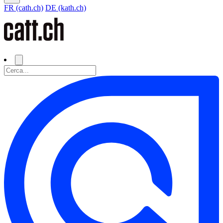
FR (cath.ch)
DE (kath.ch)