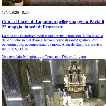
13/04/2026 - 8:20
Con la Diocesi di Lugano in pellegrinaggio a Pavia il
25 maggio, lunedì di Pentecoste
La città che custodisce molti tesori artistici e non solo. Nella basilica
di San Pietro in ciel d’oro si trova il corpo di sant’Agostino. Per il
pellegrinaggio, accompagnato da mons. Alain de Raemy, è previsto
un treno speciale.
Vescovoalain
Pellegrinaggio
Pentecoste
Diocesi Lugano