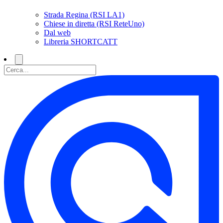
Strada Regina (RSI LA1)
Chiese in diretta (RSI ReteUno)
Dal web
Libreria SHORTCATT