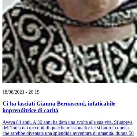
18/08/2021 - 20:19
Ci ha lasciati Gianna Bernasconi, infaticabile
imprenditrice di carità
Aveva 84 anni. A 30 anni ha dato una svolta alla sua vita. Si sapeva
dell’India dai racconti di qualche missionario: lei si buttò in quella
che sarebbe diventata una splendida avventura di umanità, durata 50