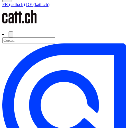
FR (cath.ch)
DE (kath.ch)