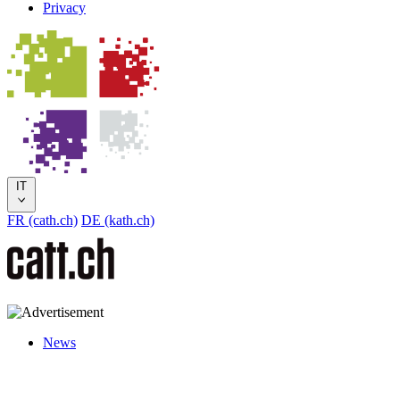
Privacy
IT
FR (cath.ch)
DE (kath.ch)
News