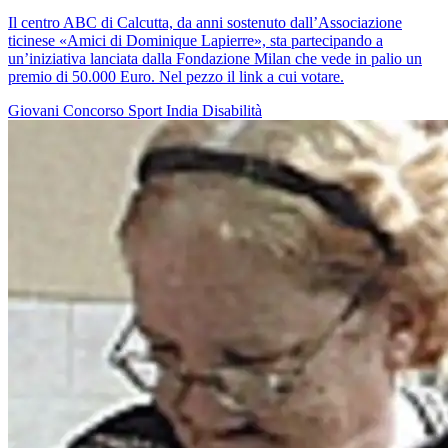
Il centro ABC di Calcutta, da anni sostenuto dall’Associazione
ticinese «Amici di Dominique Lapierre», sta partecipando a
un’iniziativa lanciata dalla Fondazione Milan che vede in palio un
premio di 50.000 Euro. Nel pezzo il link a cui votare.
Giovani
Concorso
Sport
India
Disabilità