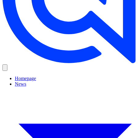
Homepage
News