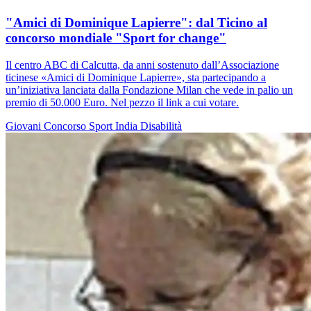
"Amici di Dominique Lapierre": dal Ticino al
concorso mondiale "Sport for change"
Il centro ABC di Calcutta, da anni sostenuto dall’Associazione
ticinese «Amici di Dominique Lapierre», sta partecipando a
un’iniziativa lanciata dalla Fondazione Milan che vede in palio un
premio di 50.000 Euro. Nel pezzo il link a cui votare.
Giovani
Concorso
Sport
India
Disabilità