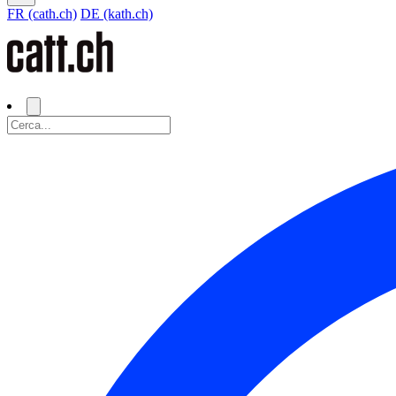
FR (cath.ch)
DE (kath.ch)