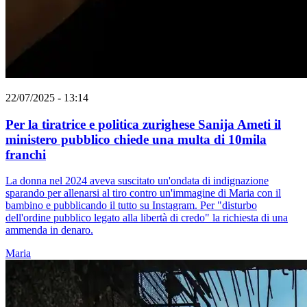
22/07/2025 - 13:14
Per la tiratrice e politica zurighese Sanija Ameti il
ministero pubblico chiede una multa di 10mila
franchi
La donna nel 2024 aveva suscitato un'ondata di indignazione
sparando per allenarsi al tiro contro un'immagine di Maria con il
bambino e pubblicando il tutto su Instagram. Per "disturbo
dell'ordine pubblico legato alla libertà di credo" la richiesta di una
ammenda in denaro.
Maria