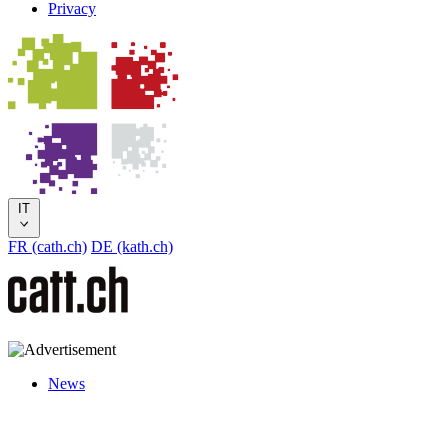
Privacy
IT
FR (cath.ch)
DE (kath.ch)
News