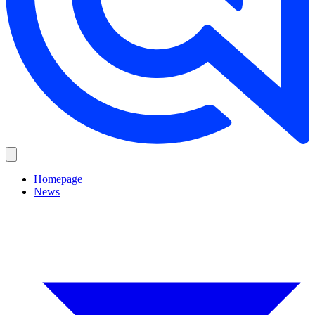
Homepage
News