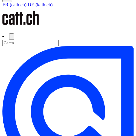
FR (cath.ch)
DE (kath.ch)