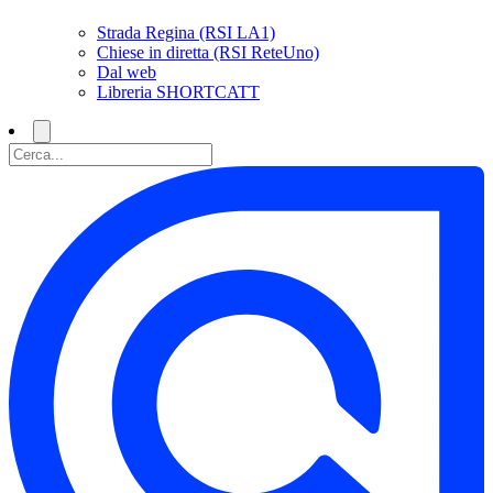
Strada Regina (RSI LA1)
Chiese in diretta (RSI ReteUno)
Dal web
Libreria SHORTCATT