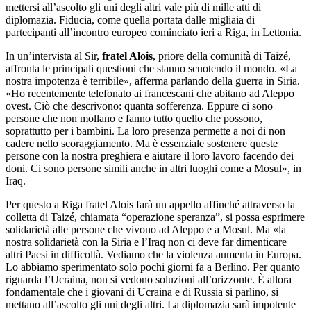
mettersi all’ascolto gli uni degli altri vale più di mille atti di
diplomazia. Fiducia, come quella portata dalle migliaia di
partecipanti all’incontro europeo cominciato ieri a Riga, in Lettonia.
In un’intervista al Sir,
fratel Alois
, priore della comunità di Taizé,
affronta le principali questioni che stanno scuotendo il mondo. «La
nostra impotenza è terribile», afferma parlando della guerra in Siria.
«Ho recentemente telefonato ai francescani che abitano ad Aleppo
ovest. Ciò che descrivono: quanta sofferenza. Eppure ci sono
persone che non mollano e fanno tutto quello che possono,
soprattutto per i bambini. La loro presenza permette a noi di non
cadere nello scoraggiamento. Ma è essenziale sostenere queste
persone con la nostra preghiera e aiutare il loro lavoro facendo dei
doni. Ci sono persone simili anche in altri luoghi come a Mosul», in
Iraq.
Per questo a Riga fratel Alois farà un appello affinché attraverso la
colletta di Taizé, chiamata “operazione speranza”, si possa esprimere
solidarietà alle persone che vivono ad Aleppo e a Mosul. Ma «la
nostra solidarietà con la Siria e l’Iraq non ci deve far dimenticare
altri Paesi in difficoltà. Vediamo che la violenza aumenta in Europa.
Lo abbiamo sperimentato solo pochi giorni fa a Berlino. Per quanto
riguarda l’Ucraina, non si vedono soluzioni all’orizzonte. È allora
fondamentale che i giovani di Ucraina e di Russia si parlino, si
mettano all’ascolto gli uni degli altri. La diplomazia sarà impotente