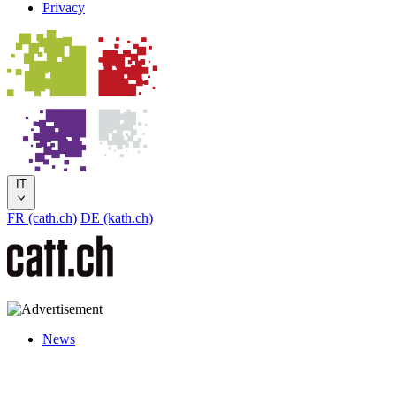
Privacy
IT
FR (cath.ch)
DE (kath.ch)
News