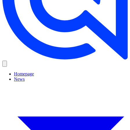
Homepage
News