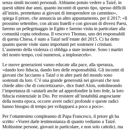
senza simili incontri personali. Abbiamo potuto vedere a Taizé, in
questi ultimi due anni, quanto incontri di questo tipo, spesso difficili
all’inizio, permettano ai giovani di intraprendere un cammino»,
spiega il priore, che annuncia un altro appuntamento, per il 2017: «Il
prossimo settembre, con alcuni fratelli e con giovani di diversi Paesi,
faremo un pellegrinaggio in Egitto e faremo visita in particolare alla
comunità copta ortodossa. Il vescovo Thomas, uno dei responsabili
di questa Chiesa, è stato a Taizé nell’estate del 2015. Ci ha detto
quanto queste visite siano importanti per sostenere i cristiani.
L’aumento della violenza ci obbliga a stare insieme. Sono i martiri
del nostro tempo, così numerosi, a implorarcelo».
Le nuove generazioni vanno educate alla pace, alla speranza,
«dando loro fiducia, dando loro delle responsabilità. Gli incontri di
giovani che facciamo a Taizé o in altre parti del mondo sono
sostenuti da loro. C’è una grande generosità nei giovani che non
chiede altro che di concretizzarsi», dice fratel Alois, sottolineando
l’importanza di «aiutarli anche ad approfondire la loro fede, la loro
fiducia esistenziale in Dio. Per resistere all’instabilità angosciante
della nostra epoca, occorre avere radici profonde e queste radici
hanno bisogno di tempo per svilupparsi a poco a poco».
Per l’ottantesimo compleanno di Papa Francesco, il priore gli ha
scritto: «Vorrei darle testimonianza di quanto vediamo a Taizé.
Moltissime persone, giovani in particolare, e non solo cattolici, ma