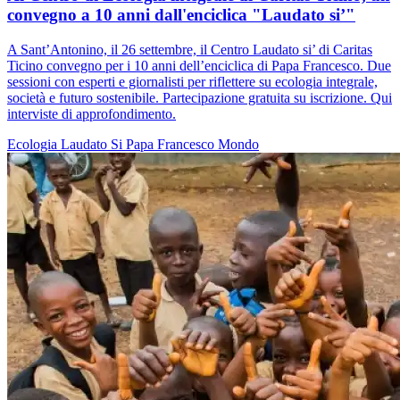
convegno a 10 anni dall'enciclica "Laudato si’"
A Sant’Antonino, il 26 settembre, il Centro Laudato si’ di Caritas
Ticino convegno per i 10 anni dell’enciclica di Papa Francesco. Due
sessioni con esperti e giornalisti per riflettere su ecologia integrale,
società e futuro sostenibile. Partecipazione gratuita su iscrizione. Qui
interviste di approfondimento.
Ecologia
Laudato Si
Papa Francesco
Mondo