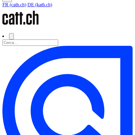
FR (cath.ch)
DE (kath.ch)