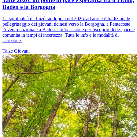
Taizé 2026: un ponte di pace e speranza tra il Ticino,
Baden e la Borgogna
La spiritualità di Taizé raddoppia nel 2026: ad aprile il tradizionale
pellegrinaggio dei giovani ticinesi verso la Borgogna, a Pentecoste
l’evento nazionale a Baden. Un’occasione per riscoprire fede, pace e
comunità in tempi di incertezza. Tutte le info e le modalità di
iscrizione.
Taize
Giovani