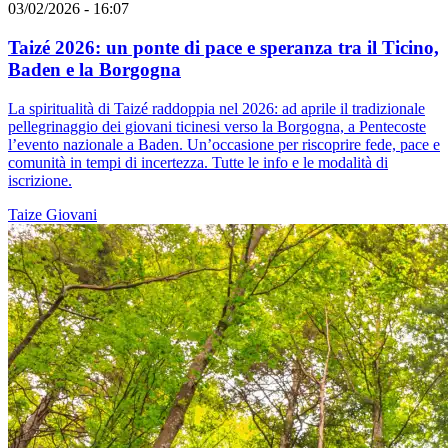
03/02/2026 - 16:07
Taizé 2026: un ponte di pace e speranza tra il Ticino,
Baden e la Borgogna
La spiritualità di Taizé raddoppia nel 2026: ad aprile il tradizionale
pellegrinaggio dei giovani ticinesi verso la Borgogna, a Pentecoste
l’evento nazionale a Baden. Un’occasione per riscoprire fede, pace e
comunità in tempi di incertezza. Tutte le info e le modalità di
iscrizione.
Taize
Giovani