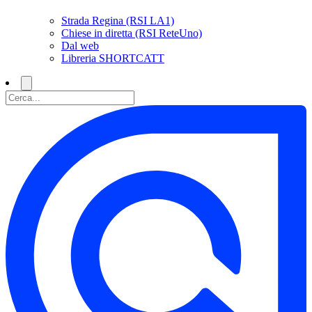
Strada Regina (RSI LA1)
Chiese in diretta (RSI ReteUno)
Dal web
Libreria SHORTCATT