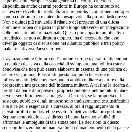
le popolazioni europee è stata generata da conflitti in cui la
disponibilità anche di armi prodotte in Europa ha contribuito ad
accrescere i livelli di instabilità. In altre parole, i contribuenti europei
hanno contribuito in maniera inconsapevole alla propria insicurezza.
Non è quindi più rinviabile il rilancio del progetto di una difesa
comune europea che passi in primo luogo attraverso un’integrazione
delle industrie militari nazionali. Questo può apparire un obiettivo
irrealistico, se non addirittura utopico, ma è necessario che esso
divenga oggetto di discussione nel dibattito pubblico e tra i policy-
maker nei diversi Paesi europei.
L'avanzamento e il futuro dell’Unione Europea, peraltro, dipendono
in maniera decisiva dalla capacità di sviluppare una politica estera
condivisa che non può essere elaborata in assenza di una politica di
sicurezza comune. Pilastro di questa non può che essere un
rafforzamento della cooperazione in ambito militare a partire dalla
progressiva integrazione dell’industria militare. A tal fine la ricerca di
profitti da parte di imprese di proprietà pubblica nell’ambito militare
deve essere fortemente scoraggiata. Del resto, se la proprietà e il
sostegno pubblico di tali imprese sono tradizionalmente giustificabili
alla luce delle esigenze di sicurezza, allora il raggiungimento di
elevati profitti non dovrebbe essere l’obiettivo della loro gestione.
Seppur scomodo, le classi dirigenti hanno la responsabilità di
affrontare le ambiguità di tale situazione. Le decisioni in questo
senso influenzeranno in maniera diretta il mantenimento della pace e