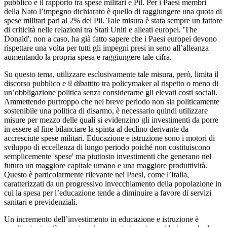
pubblico è il rapporto tra spese militari e Pil. Per i Paesi membri
della Nato l’impegno dichiarato è quello di raggiungere una quota di
spese militari pari al 2% del Pil. Tale misura è stata sempre un fattore
di criticità nelle relazioni tra Stati Uniti e alleati europei. 'The
Donald', non a caso, ha già fatto sapere che i Paesi europei devono
rispettare una volta per tutti gli impegni presi in seno all’alleanza
aumentando la propria spesa e raggiungere tale cifra.
Su questo tema, utilizzare esclusivamente tale misura, però, limita il
discorso pubblico e il dibattito tra policymaker al rispetto o meno di
un’obbligazione politica senza considerarne gli elevati costi sociali.
Ammettendo purtroppo che nel breve periodo non sia politicamente
sostenibile una politica di disarmo, è necessario quindi utilizzare
misure per mezzo delle quali si evidenzino gli investimenti da porre
in essere al fine bilanciare la spinta al declino derivante da
accresciute spese militari. Educazione e istruzione sono i motori di
sviluppo di eccellenza di lungo periodo poiché non costituiscono
semplicemente 'spese' ma piuttosto investimenti che generano nel
futuro un maggiore capitale umano e una maggiore produttività.
Questo è particolarmente rilevante nei Paesi, come l’Italia,
caratterizzati da un progressivo invecchiamento della popolazione in
cui la spesa per l’educazione tende a diminuire a favore di servizi
sanitari e previdenziali.
Un incremento dell’investimento in educazione e istruzione è