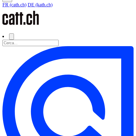
FR (cath.ch)
DE (kath.ch)