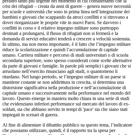
peraltro tanto più urgente nel momento in cui consideriamo che la
crisi dei rifugiati – creata da anni di guerre – genera nuove necessità
per scuole e università che sono in prima linea nell’integrazione dei
bambini e giovani che scappando da atroci conflitti e si ritrovano a
dover riorganizzare le proprie vite in nuovi Paesi. Se davvero i
conflitti in corso e il relativo impegno militare sono purtroppo
destinati a prolungarsi, il flusso di rifugiati non si fermerà e la
domanda di servizi educativi tenderà a crescere a velocità sostenuta.
In ultimo, ma non meno importante, è il fatto che l’impegno militare
riduce la scolarizzazione e quindi l’accumulazione di capitale
umano. Carriera militare e percorso di studi universitari o di scuola
secondaria superiore, sono spesso considerati come scelte alternative
da parte di giovani e famiglie. In parole più semplici i giovani che si
arruolano nell’esercito rinunciano agli studi, o quantomeno li
ritardano. Nel lungo periodo, se l’impegno militare di un paese si
mantiene costante se non addirittura in crescita, si determina una
distorsione significativa nella produzione e nell’accumulazione di
capitale umano e successivamente nella performance nel mondo del
lavoro. Questo emerge in maniera molto chiara in una serie di studi
che evidenziano inferiori performance sul mercato del lavoro di ex-
soldati, sia che abbiano servito in tempi di 'pace' sia che siano stati
impiegati in scenari di guerra.
Al fine di alimentare il dibattito pubblico su questo tema, l’indicatore
che possiamo utilizzare, quindi, è il rapporto tra la spesa per