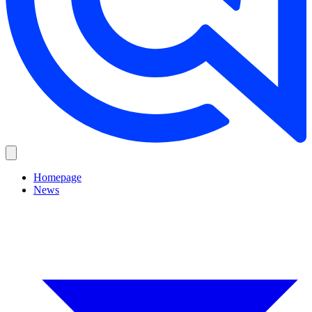
Homepage
News