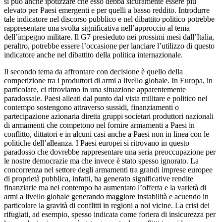
si può anche ipotizzare che esso debba sicuramente essere più
elevato per Paesi emergenti e per quelli a basso reddito. Introdurre
tale indicatore nel discorso pubblico e nel dibattito politico potrebbe
rappresentare una svolta significativa nell’approccio al tema
dell’impegno militare. Il G7 presieduto nei prossimi mesi dall’Italia,
peraltro, potrebbe essere l’occasione per lanciare l’utilizzo di questo
indicatore anche nel dibattito della politica internazionale.
Il secondo tema da affrontare con decisione è quello della
competizione tra i produttori di armi a livello globale. In Europa, in
particolare, ci ritroviamo in una situazione apparentemente
paradossale. Paesi alleati dal punto dal vista militare e politico nel
contempo sostengono attraverso sussidi, finanziamenti o
partecipazione azionaria diretta gruppi societari produttori nazionali
di armamenti che competono nel fornire armamenti a Paesi in
conflitto, dittatori e in alcuni casi anche a Paesi non in linea con le
politiche dell’alleanza. I Paesi europei si ritrovano in questo
paradosso che dovrebbe rappresentare una seria preoccupazione per
le nostre democrazie ma che invece è stato spesso ignorato. La
concorrenza nel settore degli armamenti tra grandi imprese europee
di proprietà pubblica, infatti, ha generato significative rendite
finanziarie ma nel contempo ha aumentato l’offerta e la varietà di
armi a livello globale generando maggiore instabilità e acuendo in
particolare la gravità di conflitti in regioni a noi vicine. La crisi dei
rifugiati, ad esempio, spesso indicata come foriera di insicurezza per