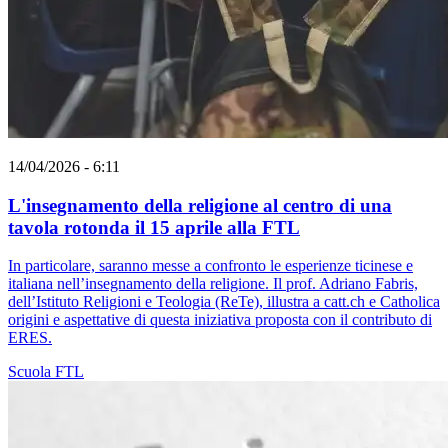
14/04/2026 - 6:11
L'insegnamento della religione al centro di una
tavola rotonda il 15 aprile alla FTL
In particolare, saranno messe a confronto le esperienze ticinese e
italiana nell’insegnamento della religione. Il prof. Adriano Fabris,
dell’Istituto Religioni e Teologia (ReTe), illustra a catt.ch e Catholica
origini e aspettative di questa iniziativa proposta con il contributo di
ERES.
Scuola
FTL