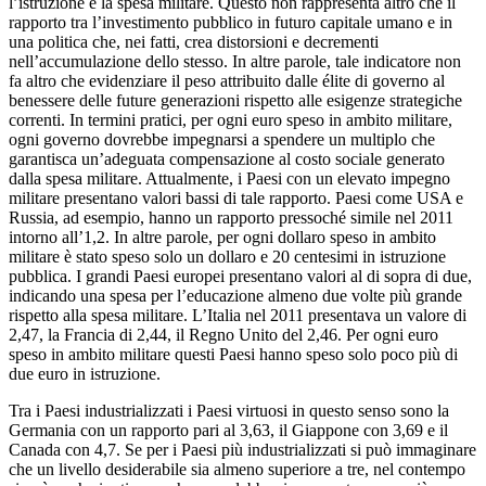
l’istruzione e la spesa militare. Questo non rappresenta altro che il
rapporto tra l’investimento pubblico in futuro capitale umano e in
una politica che, nei fatti, crea distorsioni e decrementi
nell’accumulazione dello stesso. In altre parole, tale indicatore non
fa altro che evidenziare il peso attribuito dalle élite di governo al
benessere delle future generazioni rispetto alle esigenze strategiche
correnti. In termini pratici, per ogni euro speso in ambito militare,
ogni governo dovrebbe impegnarsi a spendere un multiplo che
garantisca un’adeguata compensazione al costo sociale generato
dalla spesa militare. Attualmente, i Paesi con un elevato impegno
militare presentano valori bassi di tale rapporto. Paesi come USA e
Russia, ad esempio, hanno un rapporto pressoché simile nel 2011
intorno all’1,2. In altre parole, per ogni dollaro speso in ambito
militare è stato speso solo un dollaro e 20 centesimi in istruzione
pubblica. I grandi Paesi europei presentano valori al di sopra di due,
indicando una spesa per l’educazione almeno due volte più grande
rispetto alla spesa militare. L’Italia nel 2011 presentava un valore di
2,47, la Francia di 2,44, il Regno Unito del 2,46. Per ogni euro
speso in ambito militare questi Paesi hanno speso solo poco più di
due euro in istruzione.
Tra i Paesi industrializzati i Paesi virtuosi in questo senso sono la
Germania con un rapporto pari al 3,63, il Giappone con 3,69 e il
Canada con 4,7. Se per i Paesi più industrializzati si può immaginare
che un livello desiderabile sia almeno superiore a tre, nel contempo