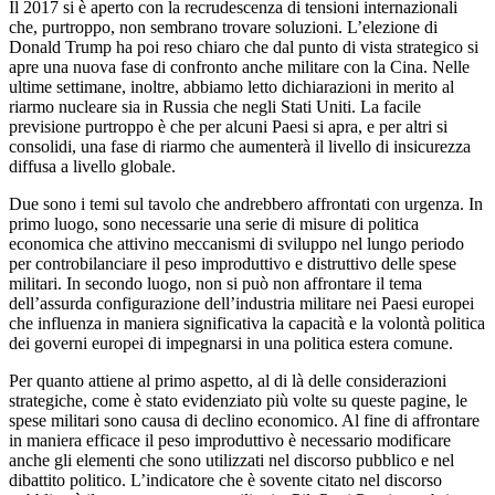
Il 2017 si è aperto con la recrudescenza di tensioni internazionali
che, purtroppo, non sembrano trovare soluzioni. L’elezione di
Donald Trump ha poi reso chiaro che dal punto di vista strategico si
apre una nuova fase di confronto anche militare con la Cina. Nelle
ultime settimane, inoltre, abbiamo letto dichiarazioni in merito al
riarmo nucleare sia in Russia che negli Stati Uniti. La facile
previsione purtroppo è che per alcuni Paesi si apra, e per altri si
consolidi, una fase di riarmo che aumenterà il livello di insicurezza
diffusa a livello globale.
Due sono i temi sul tavolo che andrebbero affrontati con urgenza. In
primo luogo, sono necessarie una serie di misure di politica
economica che attivino meccanismi di sviluppo nel lungo periodo
per controbilanciare il peso improduttivo e distruttivo delle spese
militari. In secondo luogo, non si può non affrontare il tema
dell’assurda configurazione dell’industria militare nei Paesi europei
che influenza in maniera significativa la capacità e la volontà politica
dei governi europei di impegnarsi in una politica estera comune.
Per quanto attiene al primo aspetto, al di là delle considerazioni
strategiche, come è stato evidenziato più volte su queste pagine, le
spese militari sono causa di declino economico. Al fine di affrontare
in maniera efficace il peso improduttivo è necessario modificare
anche gli elementi che sono utilizzati nel discorso pubblico e nel
dibattito politico. L’indicatore che è sovente citato nel discorso