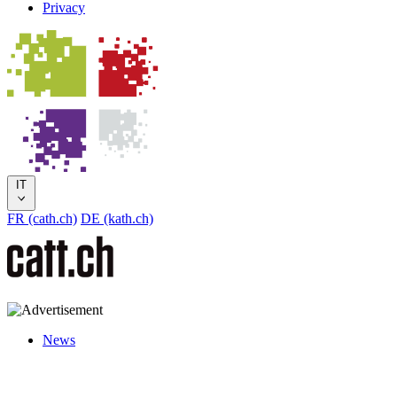
Privacy
IT
FR (cath.ch)
DE (kath.ch)
News