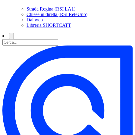
Strada Regina (RSI LA1)
Chiese in diretta (RSI ReteUno)
Dal web
Libreria SHORTCATT