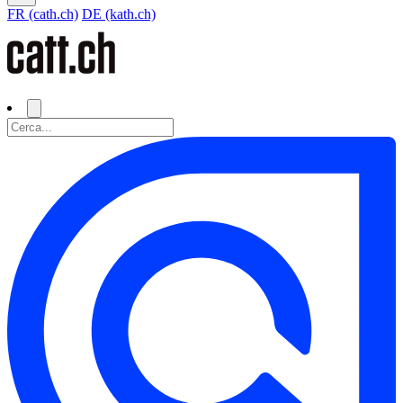
FR (cath.ch)
DE (kath.ch)