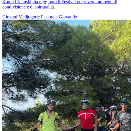
Kamil Cielinski, ha raggiunto il Festival per vivere momenti di
condivisione e di spiritualità.
Giovani
Medjugorje
Pastorale Giovanile