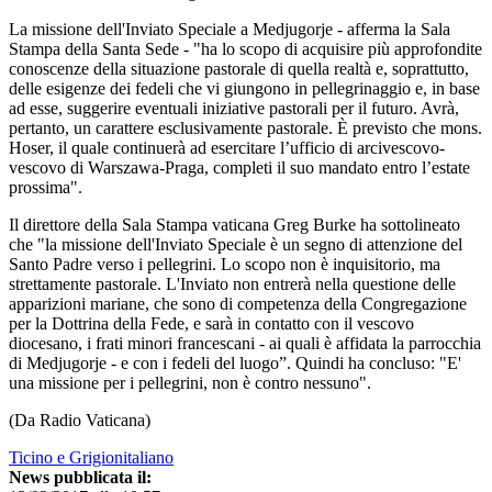
La missione dell'Inviato Speciale a Medjugorje - afferma la Sala
Stampa della Santa Sede - "ha lo scopo di acquisire più approfondite
conoscenze della situazione pastorale di quella realtà e, soprattutto,
delle esigenze dei fedeli che vi giungono in pellegrinaggio e, in base
ad esse, suggerire eventuali iniziative pastorali per il futuro. Avrà,
pertanto, un carattere esclusivamente pastorale. È previsto che mons.
Hoser, il quale continuerà ad esercitare l’ufficio di arcivescovo-
vescovo di Warszawa-Praga, completi il suo mandato entro l’estate
prossima".
Il direttore della Sala Stampa vaticana Greg Burke ha sottolineato
che "la missione dell'Inviato Speciale è un segno di attenzione del
Santo Padre verso i pellegrini. Lo scopo non è inquisitorio, ma
strettamente pastorale. L'Inviato non entrerà nella questione delle
apparizioni mariane, che sono di competenza della Congregazione
per la Dottrina della Fede, e sarà in contatto con il vescovo
diocesano, i frati minori francescani - ai quali è affidata la parrocchia
di Medjugorje - e con i fedeli del luogo”. Quindi ha concluso: "E'
una missione per i pellegrini, non è contro nessuno".
(Da Radio Vaticana)
Ticino e Grigionitaliano
News pubblicata il: