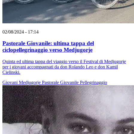
02/08/2024 - 17:14
Pastorale Giovanile: ultima tappa del
ciclopellegrinaggio verso Medjugorje
Quinta ed ultima tappa del viaggio verso il Festival di Medjugorje
per i giovani accompagnati da don Rolando Leo e don Kamil
Cielinski.
Giovani
Medjugorje
Pastorale Giovanile
Pellegrinaggio