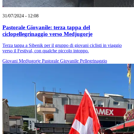
31/07/2024 - 12:08
Pastorale Giovanile: terza tappa del
ciclopellegrinaggio verso Medjugorje
Terza tappa a Sibenik per il gruppo di giovani ciclisti in viaggio
verso il Festival, con qualche piccolo intoppo.
Giovani
Medjugorje
Pastorale Giovanile
Pellegrinaggio