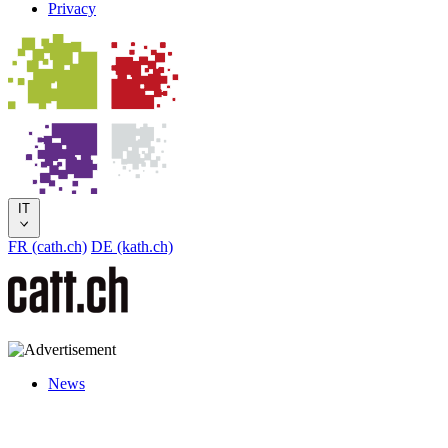
Privacy
IT
FR (cath.ch)
DE (kath.ch)
News