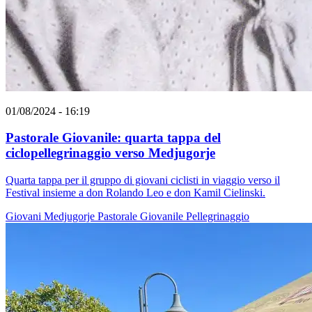
01/08/2024 - 16:19
Pastorale Giovanile: quarta tappa del
ciclopellegrinaggio verso Medjugorje
Quarta tappa per il gruppo di giovani ciclisti in viaggio verso il
Festival insieme a don Rolando Leo e don Kamil Cielinski.
Giovani
Medjugorje
Pastorale Giovanile
Pellegrinaggio