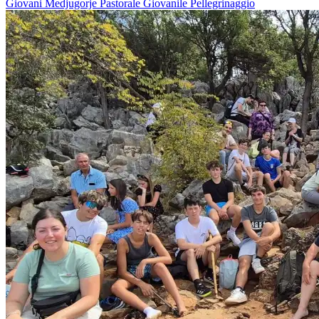
Giovani
Medjugorje
Pastorale Giovanile
Pellegrinaggio