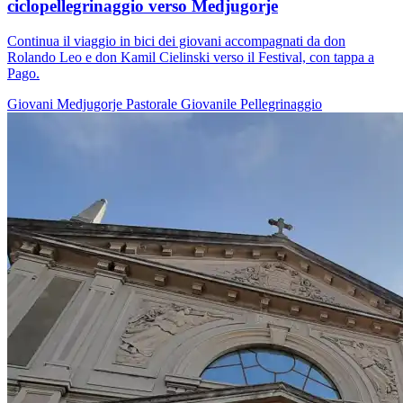
ciclopellegrinaggio verso Medjugorje
Continua il viaggio in bici dei giovani accompagnati da don
Rolando Leo e don Kamil Cielinski verso il Festival, con tappa a
Pago.
Giovani
Medjugorje
Pastorale Giovanile
Pellegrinaggio