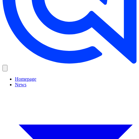
Homepage
News