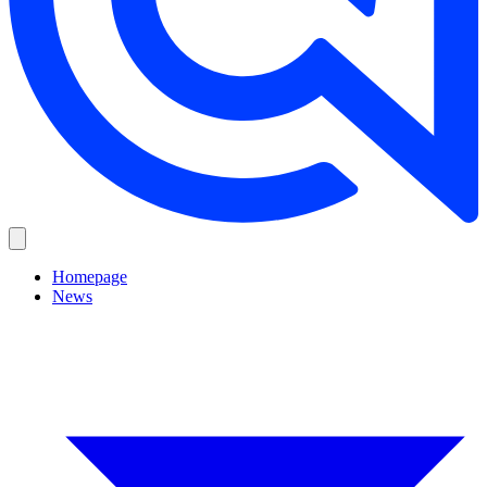
Homepage
News