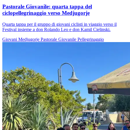
Pastorale Giovanile: quarta tappa del
ciclopellegrinaggio verso Medjugorje
Quarta tappa per il gruppo di giovani ciclisti in viaggio verso il
Festival insieme a don Rolando Leo e don Kamil Cielinski.
Giovani
Medjugorje
Pastorale Giovanile
Pellegrinaggio