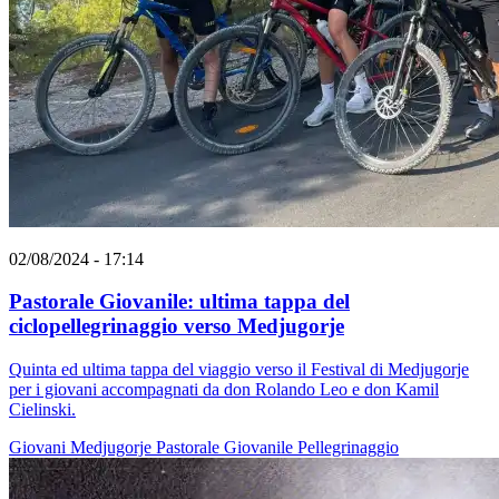
02/08/2024 - 17:14
Pastorale Giovanile: ultima tappa del
ciclopellegrinaggio verso Medjugorje
Quinta ed ultima tappa del viaggio verso il Festival di Medjugorje
per i giovani accompagnati da don Rolando Leo e don Kamil
Cielinski.
Giovani
Medjugorje
Pastorale Giovanile
Pellegrinaggio