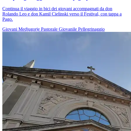
Continua il viaggio in bici dei giovani accompagnati da don
Rolando Leo e don Kamil Cielinski verso il Festival, con tappa a
Pago.
Giovani
Medjugorje
Pastorale Giovanile
Pellegrinaggio