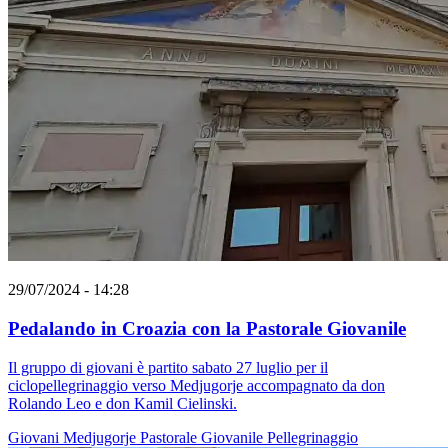
29/07/2024 - 14:28
Pedalando in Croazia con la Pastorale Giovanile
Il gruppo di giovani è partito sabato 27 luglio per il
ciclopellegrinaggio verso Medjugorje accompagnato da don
Rolando Leo e don Kamil Cielinski.
Giovani
Medjugorje
Pastorale Giovanile
Pellegrinaggio