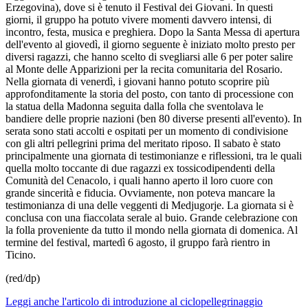
Erzegovina), dove si è tenuto il Festival dei Giovani. In questi
giorni, il gruppo ha potuto vivere momenti davvero intensi, di
incontro, festa, musica e preghiera. Dopo la Santa Messa di apertura
dell'evento al giovedì, il giorno seguente è iniziato molto presto per
diversi ragazzi, che hanno scelto di svegliarsi alle 6 per poter salire
al Monte delle Apparizioni per la recita comunitaria del Rosario.
Nella giornata di venerdì, i giovani hanno potuto scoprire più
approfonditamente la storia del posto, con tanto di processione con
la statua della Madonna seguita dalla folla che sventolava le
bandiere delle proprie nazioni (ben 80 diverse presenti all'evento). In
serata sono stati accolti e ospitati per un momento di condivisione
con gli altri pellegrini prima del meritato riposo. Il sabato è stato
principalmente una giornata di testimonianze e riflessioni, tra le quali
quella molto toccante di due ragazzi ex tossicodipendenti della
Comunità del Cenacolo, i quali hanno aperto il loro cuore con
grande sincerità e fiducia. Ovviamente, non poteva mancare la
testimonianza di una delle veggenti di Medjugorje. La giornata si è
conclusa con una fiaccolata serale al buio. Grande celebrazione con
la folla proveniente da tutto il mondo nella giornata di domenica. Al
termine del festival, martedì 6 agosto, il gruppo farà rientro in
Ticino.
(red/dp)
Leggi anche l'articolo di introduzione al ciclopellegrinaggio