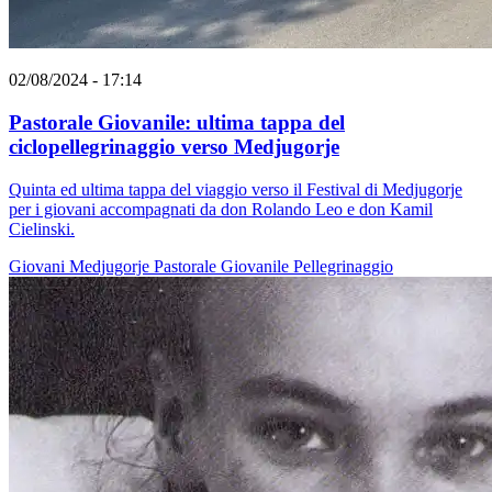
02/08/2024 - 17:14
Pastorale Giovanile: ultima tappa del
ciclopellegrinaggio verso Medjugorje
Quinta ed ultima tappa del viaggio verso il Festival di Medjugorje
per i giovani accompagnati da don Rolando Leo e don Kamil
Cielinski.
Giovani
Medjugorje
Pastorale Giovanile
Pellegrinaggio