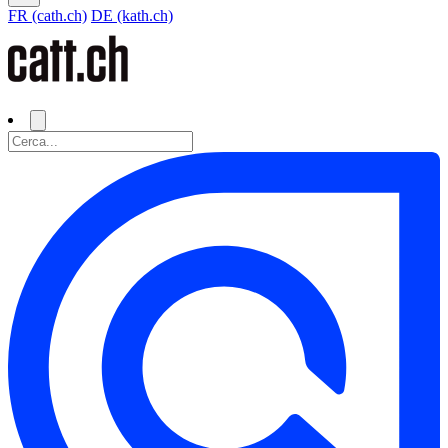
FR (cath.ch)
DE (kath.ch)