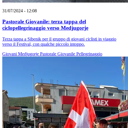
31/07/2024 - 12:08
Pastorale Giovanile: terza tappa del
ciclopellegrinaggio verso Medjugorje
Terza tappa a Sibenik per il gruppo di giovani ciclisti in viaggio
verso il Festival, con qualche piccolo intoppo.
Giovani
Medjugorje
Pastorale Giovanile
Pellegrinaggio