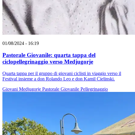
01/08/2024 - 16:19
Pastorale Giovanile: quarta tappa del
ciclopellegrinaggio verso Medjugorje
Quarta tappa per il gruppo di giovani ciclisti in viaggio verso il
Festival insieme a don Rolando Leo e don Kamil Cielinski.
Giovani
Medjugorje
Pastorale Giovanile
Pellegrinaggio