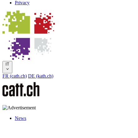
Privacy
IT
FR (cath.ch)
DE (kath.ch)
News