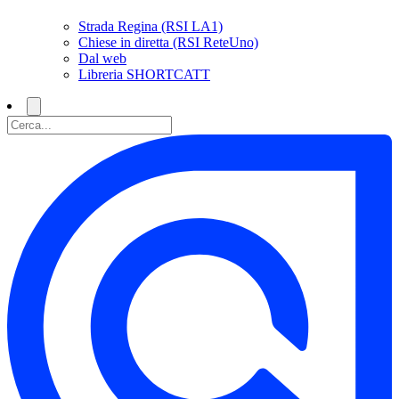
Strada Regina (RSI LA1)
Chiese in diretta (RSI ReteUno)
Dal web
Libreria SHORTCATT