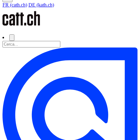
FR (cath.ch)
DE (kath.ch)