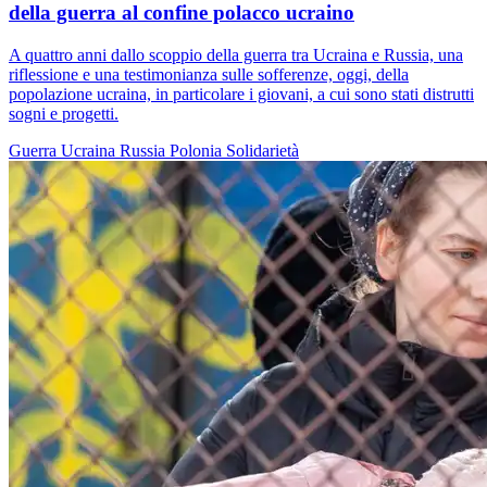
della guerra al confine polacco ucraino
A quattro anni dallo scoppio della guerra tra Ucraina e Russia, una
riflessione e una testimonianza sulle sofferenze, oggi, della
popolazione ucraina, in particolare i giovani, a cui sono stati distrutti
sogni e progetti.
Guerra
Ucraina
Russia
Polonia
Solidarietà