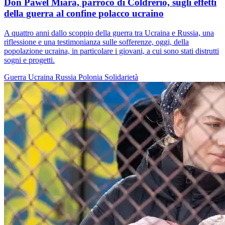
Don Pawel Miara, parroco di Coldrerio, sugli effetti
della guerra al confine polacco ucraino
A quattro anni dallo scoppio della guerra tra Ucraina e Russia, una
riflessione e una testimonianza sulle sofferenze, oggi, della
popolazione ucraina, in particolare i giovani, a cui sono stati distrutti
sogni e progetti.
Guerra
Ucraina
Russia
Polonia
Solidarietà