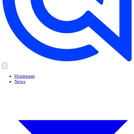
Homepage
News