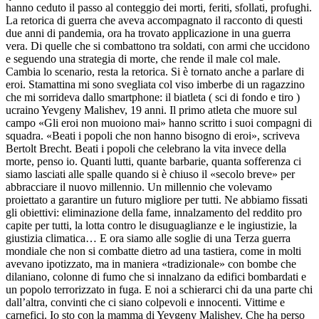
hanno ceduto il passo al conteggio dei morti, feriti, sfollati, profughi.
La retorica di guerra che aveva accompagnato il racconto di questi
due anni di pandemia, ora ha trovato applicazione in una guerra
vera. Di quelle che si combattono tra soldati, con armi che uccidono
e seguendo una strategia di morte, che rende il male col male.
Cambia lo scenario, resta la retorica. Si è tornato anche a parlare di
eroi. Stamattina mi sono svegliata col viso imberbe di un ragazzino
che mi sorrideva dallo smartphone: il biatleta ( sci di fondo e tiro )
ucraino Yevgeny Malishev, 19 anni. Il primo atleta che muore sul
campo «Gli eroi non muoiono mai» hanno scritto i suoi compagni di
squadra. «Beati i popoli che non hanno bisogno di eroi», scriveva
Bertolt Brecht. Beati i popoli che celebrano la vita invece della
morte, penso io. Quanti lutti, quante barbarie, quanta sofferenza ci
siamo lasciati alle spalle quando si è chiuso il «secolo breve» per
abbracciare il nuovo millennio. Un millennio che volevamo
proiettato a garantire un futuro migliore per tutti. Ne abbiamo fissati
gli obiettivi: eliminazione della fame, innalzamento del reddito pro
capite per tutti, la lotta contro le disuguaglianze e le ingiustizie, la
giustizia climatica… E ora siamo alle soglie di una Terza guerra
mondiale che non si combatte dietro ad una tastiera, come in molti
avevano ipotizzato, ma in maniera «tradizionale» con bombe che
dilaniano, colonne di fumo che si innalzano da edifici bombardati e
un popolo terrorizzato in fuga. E noi a schierarci chi da una parte chi
dall’altra, convinti che ci siano colpevoli e innocenti. Vittime e
carnefici. Io sto con la mamma di Yevgeny Malishev. Che ha perso