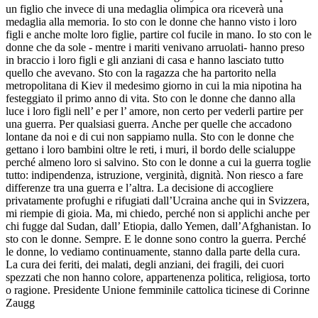
un figlio che invece di una medaglia olimpica ora riceverà una
medaglia alla memoria. Io sto con le donne che hanno visto i loro
figli e anche molte loro figlie, partire col fucile in mano. Io sto con le
donne che da sole - mentre i mariti venivano arruolati- hanno preso
in braccio i loro figli e gli anziani di casa e hanno lasciato tutto
quello che avevano. Sto con la ragazza che ha partorito nella
metropolitana di Kiev il medesimo giorno in cui la mia nipotina ha
festeggiato il primo anno di vita. Sto con le donne che danno alla
luce i loro figli nell’ e per l’ amore, non certo per vederli partire per
una guerra. Per qualsiasi guerra. Anche per quelle che accadono
lontane da noi e di cui non sappiamo nulla. Sto con le donne che
gettano i loro bambini oltre le reti, i muri, il bordo delle scialuppe
perché almeno loro si salvino. Sto con le donne a cui la guerra toglie
tutto: indipendenza, istruzione, verginità, dignità. Non riesco a fare
differenze tra una guerra e l’altra. La decisione di accogliere
privatamente profughi e rifugiati dall’Ucraina anche qui in Svizzera,
mi riempie di gioia. Ma, mi chiedo, perché non si applichi anche per
chi fugge dal Sudan, dall’ Etiopia, dallo Yemen, dall’Afghanistan. Io
sto con le donne. Sempre. E le donne sono contro la guerra. Perché
le donne, lo vediamo continuamente, stanno dalla parte della cura.
La cura dei feriti, dei malati, degli anziani, dei fragili, dei cuori
spezzati che non hanno colore, appartenenza politica, religiosa, torto
o ragione. Presidente Unione femminile cattolica ticinese di Corinne
Zaugg