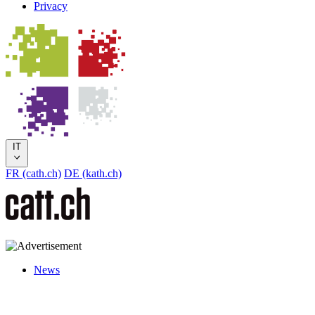
Privacy
IT
FR (cath.ch)
DE (kath.ch)
News