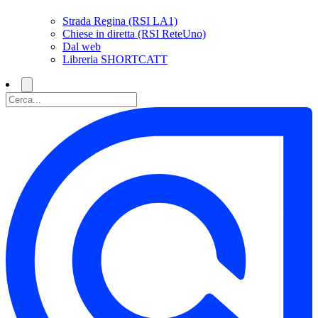
Strada Regina (RSI LA1)
Chiese in diretta (RSI ReteUno)
Dal web
Libreria SHORTCATT