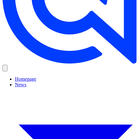
Homepage
News