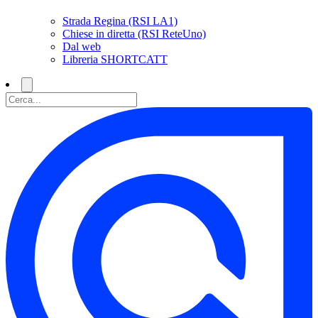
Strada Regina (RSI LA1)
Chiese in diretta (RSI ReteUno)
Dal web
Libreria SHORTCATT