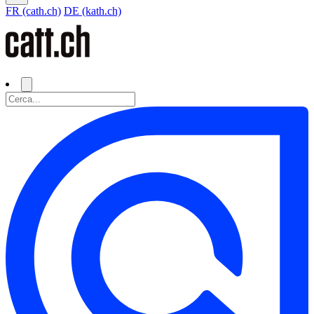
FR (cath.ch)
DE (kath.ch)