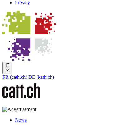
Privacy
IT
FR (cath.ch)
DE (kath.ch)
News