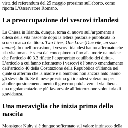
vista del referendum del 25 maggio prossimo sull'aborto, come
riporta L'Osservatore Romano.
La preoccupazione dei vescovi irlandesi
La Chiesa in Irlanda, dunque, torna di nuovo sull’argomento a
difesa della vita nascente dopo la lettera pastorale pubblicata lo
scorso marzo dal titolo:
Two Lives, One Love
(
Due vite, un solo
amore
). In quell’occasione, i vescovi irlandesi hanno affermato che
«la vita umana è sacra dal concepimento fino alla morte naturale e
che l’articolo 40.3.3 riflette l’appropriato equilibrio dei diritti».
L’articolo a cui fanno riferimento i vescovi è l’ottavo emendamento
dell’articolo 40 della Costituzione della Repubblica d’Irlanda nel
quale si afferma che la madre e il bambino non ancora nato hanno
gli stessi diritti. Se il mese prossimo gli irlandesi voteranno per
abolire questo emendamento il governo potrà avere il via libera a
una regolamentazione più favorevole all’interruzione volontaria di
gravidanza.
Una meraviglia che inizia prima della
nascita
Monsignor Nulty si è dunque soffermato sul valore intrinseco della