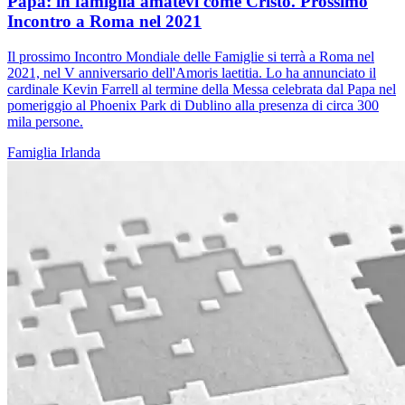
Papa: in famiglia amatevi come Cristo. Prossimo
Incontro a Roma nel 2021
Il prossimo Incontro Mondiale delle Famiglie si terrà a Roma nel
2021, nel V anniversario dell'Amoris laetitia. Lo ha annunciato il
cardinale Kevin Farrell al termine della Messa celebrata dal Papa nel
pomeriggio al Phoenix Park di Dublino alla presenza di circa 300
mila persone.
Famiglia
Irlanda