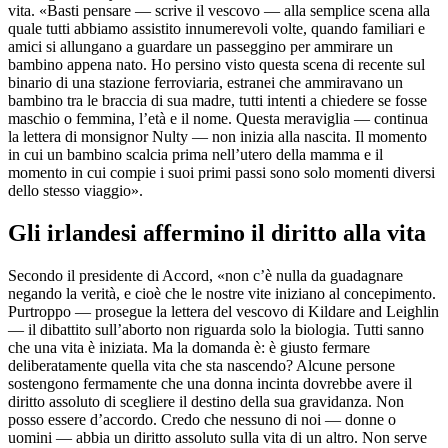
vita. «Basti pensare — scrive il vescovo — alla semplice scena alla
quale tutti abbiamo assistito innumerevoli volte, quando familiari e
amici si allungano a guardare un passeggino per ammirare un
bambino appena nato. Ho persino visto questa scena di recente sul
binario di una stazione ferroviaria, estranei che ammiravano un
bambino tra le braccia di sua madre, tutti intenti a chiedere se fosse
maschio o femmina, l’età e il nome. Questa meraviglia — continua
la lettera di monsignor Nulty — non inizia alla nascita. Il momento
in cui un bambino scalcia prima nell’utero della mamma e il
momento in cui compie i suoi primi passi sono solo momenti diversi
dello stesso viaggio».
Gli irlandesi affermino il diritto alla vita
Secondo il presidente di Accord, «non c’è nulla da guadagnare
negando la verità, e cioè che le nostre vite iniziano al concepimento.
Purtroppo — prosegue la lettera del vescovo di Kildare and Leighlin
— il dibattito sull’aborto non riguarda solo la biologia. Tutti sanno
che una vita è iniziata. Ma la domanda è: è giusto fermare
deliberatamente quella vita che sta nascendo? Alcune persone
sostengono fermamente che una donna incinta dovrebbe avere il
diritto assoluto di scegliere il destino della sua gravidanza. Non
posso essere d’accordo. Credo che nessuno di noi — donne o
uomini — abbia un diritto assoluto sulla vita di un altro. Non serve