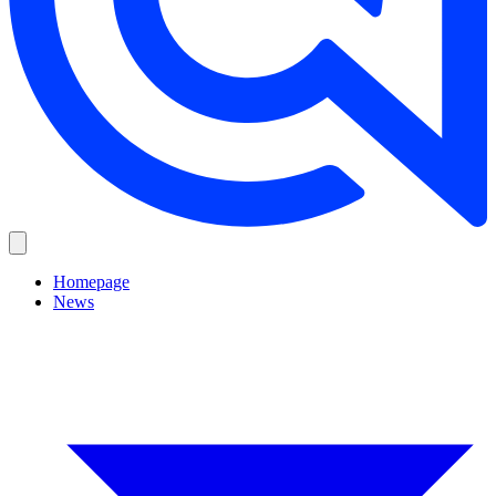
Homepage
News