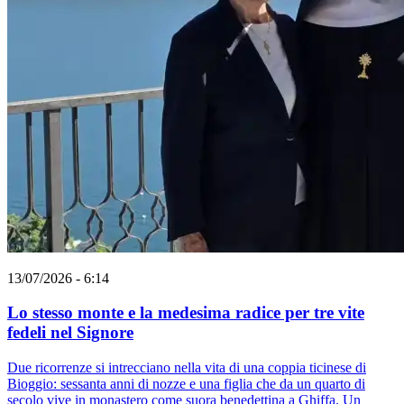
13/07/2026 - 6:14
Lo stesso monte e la medesima radice per tre vite
fedeli nel Signore
Due ricorrenze si intrecciano nella vita di una coppia ticinese di
Bioggio: sessanta anni di nozze e una figlia che da un quarto di
secolo vive in monastero come suora benedettina a Ghiffa. Un