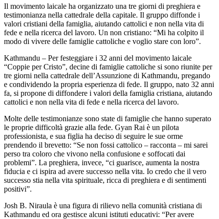
Il movimento laicale ha organizzato una tre giorni di preghiera e
testimonianza nella cattedrale della capitale. Il gruppo diffonde i
valori cristiani della famiglia, aiutando cattolici e non nella vita di
fede e nella ricerca del lavoro. Un non cristiano: “Mi ha colpito il
modo di vivere delle famiglie cattoliche e voglio stare con loro”.
Kathmandu – Per festeggiare i 32 anni del movimento laicale
“Coppie per Cristo”, decine di famiglie cattoliche si sono riunite per
tre giorni nella cattedrale dell’Assunzione di Kathmandu, pregando
e condividendo la propria esperienza di fede. Il gruppo, nato 32 anni
fa, si propone di diffondere i valori della famiglia cristiana, aiutando
cattolici e non nella vita di fede e nella ricerca del lavoro.
Molte delle testimonianze sono state di famiglie che hanno superato
le proprie difficoltà grazie alla fede. Gyan Rai è un pilota
professionista, e sua figlia ha deciso di seguire le sue orme
prendendo il brevetto: “Se non fossi cattolico – racconta – mi sarei
perso tra coloro che vivono nella confusione e soffocati dai
problemi”. La preghiera, invece, “ci guarisce, aumenta la nostra
fiducia e ci ispira ad avere successo nella vita. Io credo che il vero
successo stia nella vita spirituale, ricca di preghiera e di sentimenti
positivi”.
Josh B. Niraula è una figura di rilievo nella comunità cristiana di
Kathmandu ed ora gestisce alcuni istituti educativi: “Per avere