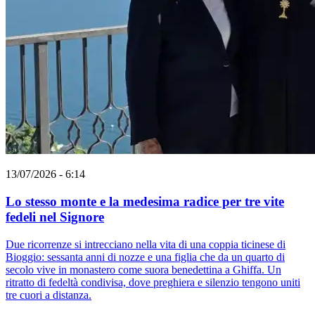
13/07/2026 - 6:14
Lo stesso monte e la medesima radice per tre vite
fedeli nel Signore
Due ricorrenze si intrecciano nella vita di una coppia ticinese di
Bioggio: sessanta anni di nozze e una figlia che da un quarto di
secolo vive in monastero come suora benedettina a Ghiffa. Un
ritratto di fedeltà condivisa, dove preghiera e silenzio tengono uniti
tre cuori a distanza.