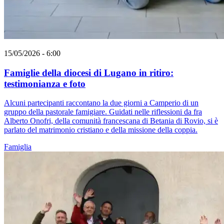
15/05/2026 - 6:00
Famiglie della diocesi di Lugano in ritiro:
testimonianza e foto
Alcuni partecipanti raccontano la due giorni a Camperio di un
gruppo della pastorale famigiare. Guidati nelle riflessioni da fra
Alberto Onofri, della comunità francescana di Betania di Rovio, si è
parlato del matrimonio cristiano e della missione della coppia.
Famiglia