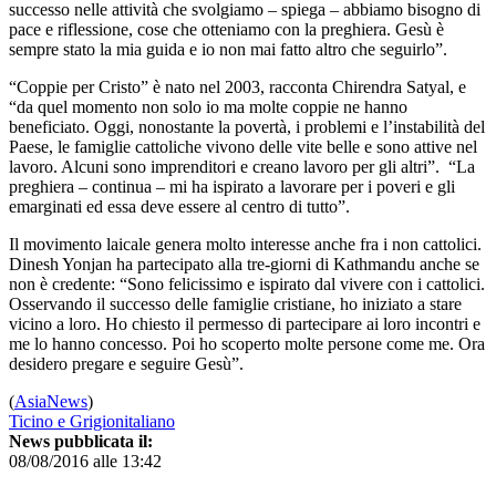
successo nelle attività che svolgiamo – spiega – abbiamo bisogno di
pace e riflessione, cose che otteniamo con la preghiera. Gesù è
sempre stato la mia guida e io non mai fatto altro che seguirlo”.
“Coppie per Cristo” è nato nel 2003, racconta Chirendra Satyal, e
“da quel momento non solo io ma molte coppie ne hanno
beneficiato. Oggi, nonostante la povertà, i problemi e l’instabilità del
Paese, le famiglie cattoliche vivono delle vite belle e sono attive nel
lavoro. Alcuni sono imprenditori e creano lavoro per gli altri”. “La
preghiera – continua – mi ha ispirato a lavorare per i poveri e gli
emarginati ed essa deve essere al centro di tutto”.
Il movimento laicale genera molto interesse anche fra i non cattolici.
Dinesh Yonjan ha partecipato alla tre-giorni di Kathmandu anche se
non è credente: “Sono felicissimo e ispirato dal vivere con i cattolici.
Osservando il successo delle famiglie cristiane, ho iniziato a stare
vicino a loro. Ho chiesto il permesso di partecipare ai loro incontri e
me lo hanno concesso. Poi ho scoperto molte persone come me. Ora
desidero pregare e seguire Gesù”.
(
AsiaNews
)
Ticino e Grigionitaliano
News pubblicata il:
08/08/2016 alle 13:42