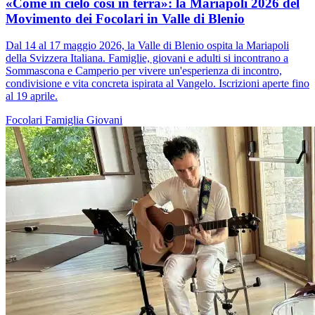
«Come in cielo così in terra»: la Mariapoli 2026 del
Movimento dei Focolari in Valle di Blenio
Dal 14 al 17 maggio 2026, la Valle di Blenio ospita la Mariapoli
della Svizzera Italiana. Famiglie, giovani e adulti si incontrano a
Sommascona e Camperio per vivere un'esperienza di incontro,
condivisione e vita concreta ispirata al Vangelo. Iscrizioni aperte fino
al 19 aprile.
Focolari
Famiglia
Giovani