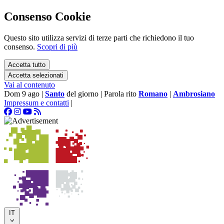
Consenso Cookie
Questo sito utilizza servizi di terze parti che richiedono il tuo
consenso.
Scopri di più
Accetta tutto
Accetta selezionati
Vai al contenuto
Dom 9 ago
|
Santo
del giorno
|
Parola rito
Romano
|
Ambrosiano
Impressum e contatti
|
IT