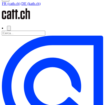
FR (cath.ch)
DE (kath.ch)