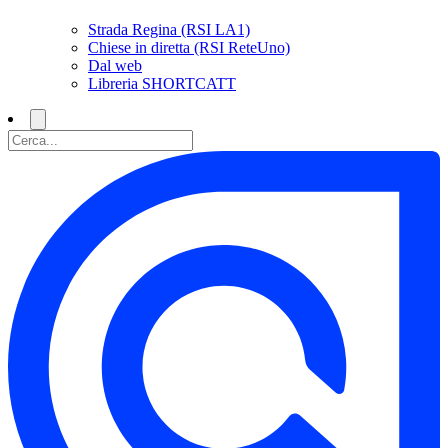
Strada Regina (RSI LA1)
Chiese in diretta (RSI ReteUno)
Dal web
Libreria SHORTCATT