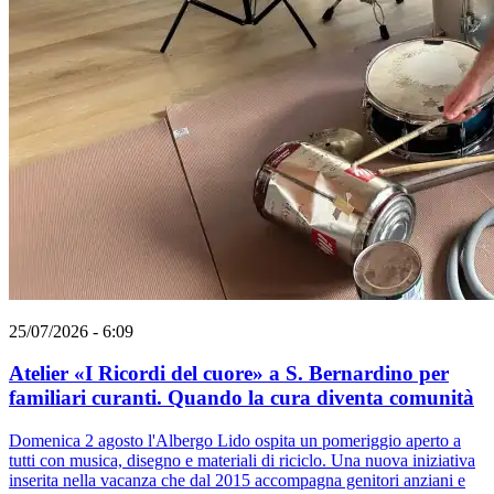
25/07/2026 - 6:09
Atelier «I Ricordi del cuore» a S. Bernardino per
familiari curanti. Quando la cura diventa comunità
Domenica 2 agosto l'Albergo Lido ospita un pomeriggio aperto a
tutti con musica, disegno e materiali di riciclo. Una nuova iniziativa
inserita nella vacanza che dal 2015 accompagna genitori anziani e