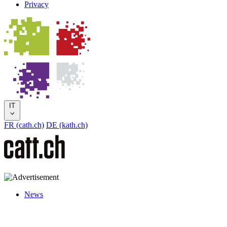
Privacy
IT
FR (cath.ch)
DE (kath.ch)
News