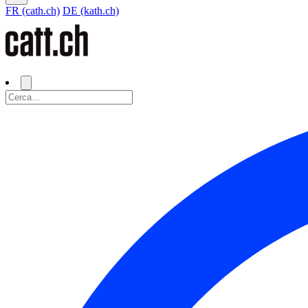
FR (cath.ch)
DE (kath.ch)