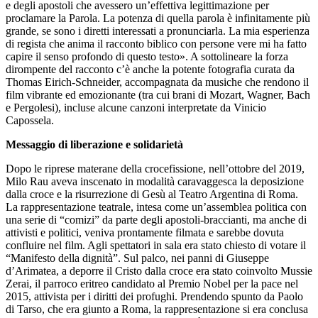
e degli apostoli che avessero un’effettiva legittimazione per
proclamare la Parola. La potenza di quella parola è infinitamente più
grande, se sono i diretti interessati a pronunciarla. La mia esperienza
di regista che anima il racconto biblico con persone vere mi ha fatto
capire il senso profondo di questo testo». A sottolineare la forza
dirompente del racconto c’è anche la potente fotografia curata da
Thomas Eirich-Schneider, accompagnata da musiche che rendono il
film vibrante ed emozionante (tra cui brani di Mozart, Wagner, Bach
e Pergolesi), incluse alcune canzoni interpretate da Vinicio
Capossela.
Messaggio di liberazione e solidarietà
Dopo le riprese materane della crocefissione, nell’ottobre del 2019,
Milo Rau aveva inscenato in modalità caravaggesca la deposizione
dalla croce e la risurrezione di Gesù al Teatro Argentina di Roma.
La rappresentazione teatrale, intesa come un’assemblea politica con
una serie di “comizi” da parte degli apostoli-braccianti, ma anche di
attivisti e politici, veniva prontamente filmata e sarebbe dovuta
confluire nel film. Agli spettatori in sala era stato chiesto di votare il
“Manifesto della dignità”. Sul palco, nei panni di Giuseppe
d’Arimatea, a deporre il Cristo dalla croce era stato coinvolto Mussie
Zerai, il parroco eritreo candidato al Premio Nobel per la pace nel
2015, attivista per i diritti dei profughi. Prendendo spunto da Paolo
di Tarso, che era giunto a Roma, la rappresentazione si era conclusa