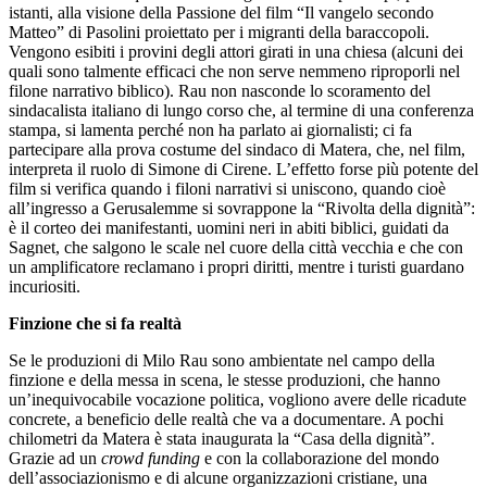
istanti, alla visione della Passione del film “Il vangelo secondo
Matteo” di Pasolini proiettato per i migranti della baraccopoli.
Vengono esibiti i provini degli attori girati in una chiesa (alcuni dei
quali sono talmente efficaci che non serve nemmeno riproporli nel
filone narrativo biblico). Rau non nasconde lo scoramento del
sindacalista italiano di lungo corso che, al termine di una conferenza
stampa, si lamenta perché non ha parlato ai giornalisti; ci fa
partecipare alla prova costume del sindaco di Matera, che, nel film,
interpreta il ruolo di Simone di Cirene. L’effetto forse più potente del
film si verifica quando i filoni narrativi si uniscono, quando cioè
all’ingresso a Gerusalemme si sovrappone la “Rivolta della dignità”:
è il corteo dei manifestanti, uomini neri in abiti biblici, guidati da
Sagnet, che salgono le scale nel cuore della città vecchia e che con
un amplificatore reclamano i propri diritti, mentre i turisti guardano
incuriositi.
Finzione che si fa realtà
Se le produzioni di Milo Rau sono ambientate nel campo della
finzione e della messa in scena, le stesse produzioni, che hanno
un’inequivocabile vocazione politica, vogliono avere delle ricadute
concrete, a beneficio delle realtà che va a documentare. A pochi
chilometri da Matera è stata inaugurata la “Casa della dignità”.
Grazie ad un
crowd funding
e con la collaborazione del mondo
dell’associazionismo e di alcune organizzazioni cristiane, una