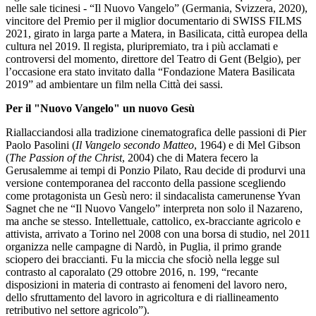
nelle sale ticinesi - “Il Nuovo Vangelo” (Germania, Svizzera, 2020),
vincitore del Premio per il miglior documentario di SWISS FILMS
2021, girato in larga parte a Matera, in Basilicata, città europea della
cultura nel 2019. Il regista, pluripremiato, tra i più acclamati e
controversi del momento, direttore del Teatro di Gent (Belgio), per
l’occasione era stato invitato dalla “Fondazione Matera Basilicata
2019” ad ambientare un film nella Città dei sassi.
Per il "Nuovo Vangelo" un nuovo Gesù
Riallacciandosi alla tradizione cinematografica delle passioni di Pier
Paolo Pasolini (
Il Vangelo secondo Matteo
, 1964) e di Mel Gibson
(
The Passion of the Christ
, 2004) che di Matera fecero la
Gerusalemme ai tempi di Ponzio Pilato, Rau decide di produrvi una
versione contemporanea del racconto della passione scegliendo
come protagonista un Gesù nero: il sindacalista camerunense Yvan
Sagnet che ne “Il Nuovo Vangelo” interpreta non solo il Nazareno,
ma anche se stesso. Intellettuale, cattolico, ex-bracciante agricolo e
attivista, arrivato a Torino nel 2008 con una borsa di studio, nel 2011
organizza nelle campagne di Nardò, in Puglia, il primo grande
sciopero dei braccianti. Fu la miccia che sfociò nella legge sul
contrasto al caporalato (29 ottobre 2016, n. 199, “recante
disposizioni in materia di contrasto ai fenomeni del lavoro nero,
dello sfruttamento del lavoro in agricoltura e di riallineamento
retributivo nel settore agricolo”).