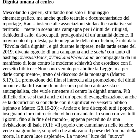
Dignità umana al centro
Mescolando i generi, sfruttando non solo il linguaggio
cinematografico, ma anche quello teatrale e documentaristico del
reportage, Rau – insieme alle associazioni sindacali e caritative sul
territorio – mette in scena una campagna per i diritti dei rifugiati,
richiedenti asilo, disoccupati, protagonisti di un’umanità dolente. Il
movimento di protesta, parte integrante della docufiction, è intitolato
“Rivolta della dignità”, e già durante le riprese, nella tarda estate del
2019, diventa oggetto di una campagna anche
social
con tanto di
hashtag:
#JesusIsBack, #ThisLandIsYourLand,
accompagnata da un
manifesto di lotta contro le moderne schiavitù che esordisce con il
versetto biblico: «Non sono venuto per abolire la Legge, ma per
darle compimento», tratto dal discorso della montagna (Matteo
5,17). La promozione del film si intreccia alla promozione dei diritti
umani e alla diffusione di un discorso politico antirazzista e
anticapitalista, che vuole rimettere al centro la dignità umana. Più
difficile dire se si tratti anche di un’opera di evangelizzazione, anche
se la docufiction si conclude con il significativo versetto biblico
ispirato a Matteo (28,19-20): «Andate e fate discepoli tutti i popoli,
insegnando loro tutto ciò che vi ho comandato. Io sono con voi tutti
i giorni, fino alla fine del mondo», appena preceduto da una
rivisitazione di Isaia (9,1): «Il popolo che camminava nelle tenebre
vede una gran luce; su quelli che abitavano il paese dell’ombra della
morte, la nuova luce risplende». La “nuova” luce del “nuovo”