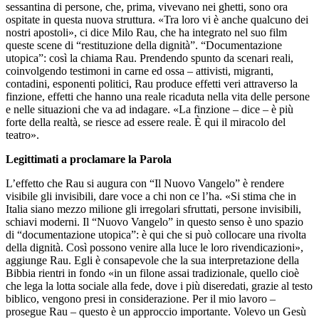
sessantina di persone, che, prima, vivevano nei ghetti, sono ora
ospitate in questa nuova struttura. «Tra loro vi è anche qualcuno dei
nostri apostoli», ci dice Milo Rau, che ha integrato nel suo film
queste scene di “restituzione della dignità”. “Documentazione
utopica”: così la chiama Rau. Prendendo spunto da scenari reali,
coinvolgendo testimoni in carne ed ossa – attivisti, migranti,
contadini, esponenti politici, Rau produce effetti veri attraverso la
finzione, effetti che hanno una reale ricaduta nella vita delle persone
e nelle situazioni che va ad indagare. «La finzione – dice – è più
forte della realtà, se riesce ad essere reale. È qui il miracolo del
teatro».
Legittimati a proclamare la Parola
L’effetto che Rau si augura con “Il Nuovo Vangelo” è rendere
visibile gli invisibili, dare voce a chi non ce l’ha. «Si stima che in
Italia siano mezzo milione gli irregolari sfruttati, persone invisibili,
schiavi moderni. Il “Nuovo Vangelo” in questo senso è uno spazio
di “documentazione utopica”: è qui che si può collocare una rivolta
della dignità. Così possono venire alla luce le loro rivendicazioni»,
aggiunge Rau. Egli è consapevole che la sua interpretazione della
Bibbia rientri in fondo «in un filone assai tradizionale, quello cioè
che lega la lotta sociale alla fede, dove i più diseredati, grazie al testo
biblico, vengono presi in considerazione. Per il mio lavoro –
prosegue Rau – questo è un approccio importante. Volevo un Gesù