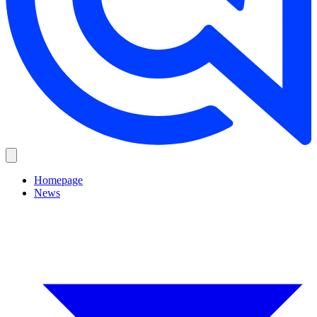
Homepage
News