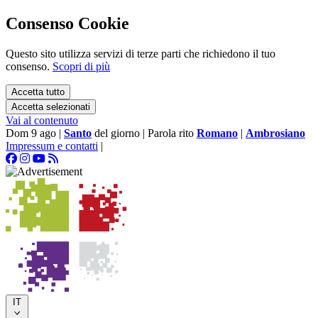
Consenso Cookie
Questo sito utilizza servizi di terze parti che richiedono il tuo
consenso.
Scopri di più
Accetta tutto
Accetta selezionati
Vai al contenuto
Dom 9 ago
|
Santo
del giorno
|
Parola rito
Romano
|
Ambrosiano
Impressum e contatti
|
IT