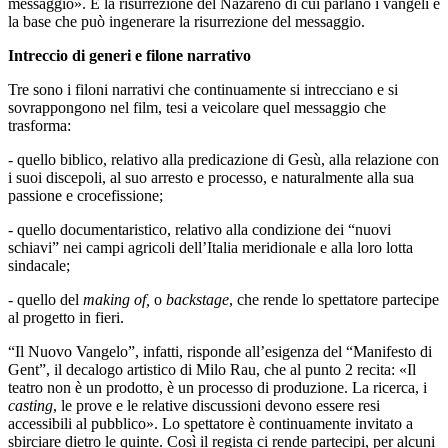
messaggio». E la risurrezione del Nazareno di cui parlano i vangeli è
la base che può ingenerare la risurrezione del messaggio.
Intreccio di generi e filone narrativo
Tre sono i filoni narrativi che continuamente si intrecciano e si
sovrappongono nel film, tesi a veicolare quel messaggio che
trasforma:
- quello biblico, relativo alla predicazione di Gesù, alla relazione con
i suoi discepoli, al suo arresto e processo, e naturalmente alla sua
passione e crocefissione;
- quello documentaristico, relativo alla condizione dei “nuovi
schiavi” nei campi agricoli dell’Italia meridionale e alla loro lotta
sindacale;
- quello del
making of,
o
backstage
, che rende lo spettatore partecipe
al progetto in fieri.
“Il Nuovo Vangelo”, infatti, risponde all’esigenza del “Manifesto di
Gent”, il decalogo artistico di Milo Rau, che al punto 2 recita: «Il
teatro non è un prodotto, è un processo di produzione. La ricerca, i
casting
, le prove e le relative discussioni devono essere resi
accessibili al pubblico». Lo spettatore è continuamente invitato a
sbirciare dietro le quinte. Così il regista ci rende partecipi, per alcuni