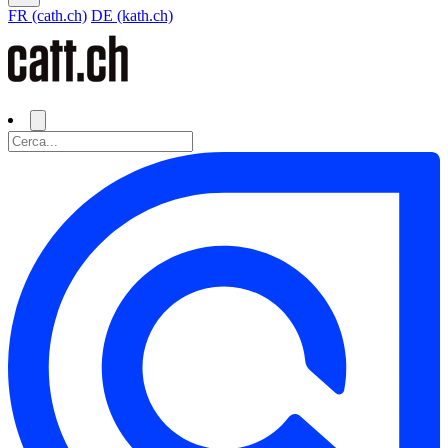
FR (cath.ch)
DE (kath.ch)