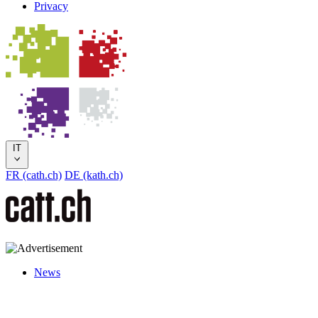
Privacy
IT
FR (cath.ch)
DE (kath.ch)
News