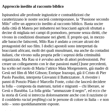
Approccio inedito al racconto biblico
Ispirandosi alle profonde ingiustizie e contraddizioni che
caratterizzano le nostre società contemporanee, la “Passione secondo
Milo” offre un approccio inedito al racconto biblico. Basta uscire
dalla città di Matera per imbattersi nei braccianti agricoli sfruttati a
decine di migliaia nei campi di pomodoro, persone senza diritti, che
vivono in condizioni disumane nei ghetti. E proprio qui, in mezzo
alle baracche fatiscenti, Milo Rau è andato a cercare alcuni dei
protagonisti del suo film. I dodici apostoli sono interpretati da
braccianti africani, molti dei quali musulmani, ma anche da contadini
italiani, che vivono sulla propria pelle i soprusi della criminalità
organizzata. Ma Rau si è avvalso anche di attori professionisti. Per
creare un collegamento con le due passioni mate[1]rane precedenti,
ha scelto nel ruolo di Maria l’attrice Maia Morgenstern, già madre di
Gesù nel film di Mel Gibson; Enrique Irazoqui, già il Cristo di Pier
Paolo Pasolini, interpreta Giovanni il Battezzatore. A rivestire i
panni di Ponzio Pilato è Marcello Fonte, colui che lascerà decidere
la folla – composta da materani, turisti e migranti – chi liberare, se
Gesù o Barabba. La folla grida: “ammazzate il negro”, ed ecco che
la storia di Gesù si intreccia dolorosamente anche con il razzismo (e
il cosiddetto
racial profiling
) cui le persone di colore in Italia – e non
solo – sono quotidianamente esposte.