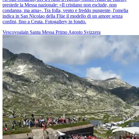
presiede la Messa nazionale: «Il cristiano non esclude, non
condanna, ma ama». Tra folla, vento e freddo pungente, l'omelia
indica in San Nicolao della Flüe il modello di un amore senza
confini, fino a Ceuta. Fotogallery in fondo.
Vescovoalain
Santa Messa
Primo Agosto
Svizzera