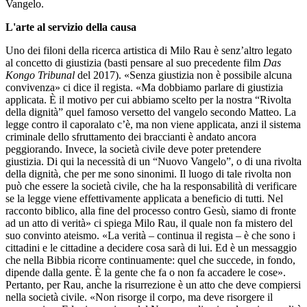
Vangelo.
L'arte al servizio della causa
Uno dei filoni della ricerca artistica di Milo Rau è senz’altro legato
al concetto di giustizia (basti pensare al suo precedente film
Das
Kongo Tribunal
del 2017). «Senza giustizia non è possibile alcuna
convivenza» ci dice il regista. «Ma dobbiamo parlare di giustizia
applicata. È il motivo per cui abbiamo scelto per la nostra “Rivolta
della dignità” quel famoso versetto del vangelo secondo Matteo. La
legge contro il caporalato c’è, ma non viene applicata, anzi il sistema
criminale dello sfruttamento dei braccianti è andato ancora
peggiorando. Invece, la società civile deve poter pretendere
giustizia. Di qui la necessità di un “Nuovo Vangelo”, o di una rivolta
della dignità, che per me sono sinonimi. Il luogo di tale rivolta non
può che essere la società civile, che ha la responsabilità di verificare
se la legge viene effettivamente applicata a beneficio di tutti. Nel
racconto biblico, alla fine del processo contro Gesù, siamo di fronte
ad un atto di verità» ci spiega Milo Rau, il quale non fa mistero del
suo convinto ateismo. «La verità – continua il regista – è che sono i
cittadini e le cittadine a decidere cosa sarà di lui. Ed è un messaggio
che nella Bibbia ricorre continuamente: quel che succede, in fondo,
dipende dalla gente. È la gente che fa o non fa accadere le cose».
Pertanto, per Rau, anche la risurrezione è un atto che deve compiersi
nella società civile. «Non risorge il corpo, ma deve risorgere il