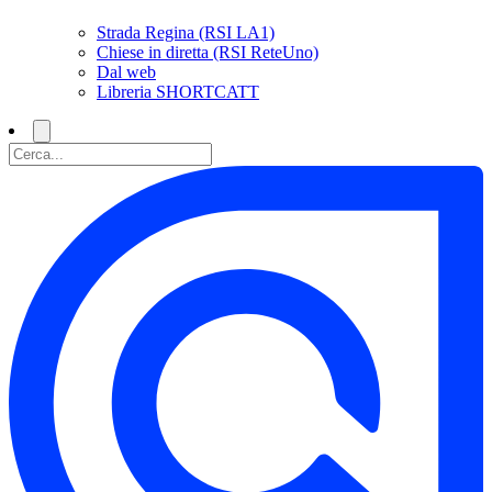
Strada Regina (RSI LA1)
Chiese in diretta (RSI ReteUno)
Dal web
Libreria SHORTCATT