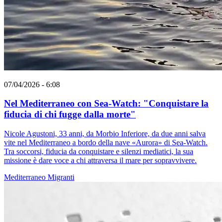
07/04/2026 - 6:08
Nel Mediterraneo con Sea-Watch: "Conquistare la
fiducia di chi fugge dalla morte"
Nicole Agustoni, 33 anni, da Morbio Inferiore, da due anni salva
vite nel Mediterraneo a bordo della nave «Aurora» di Sea-Watch.
Tra soccorsi, fiducia da conquistare e silenzi mediatici, la sua
missione è dare voce a chi attraversa il mare per sopravvivere.
Mediterraneo
Migranti