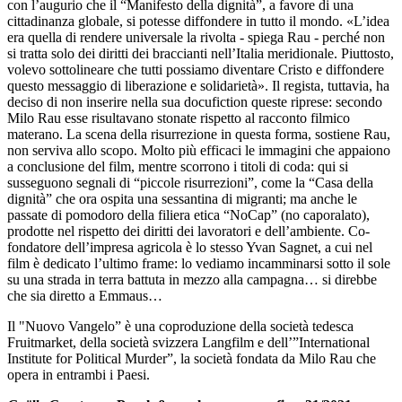
con l’augurio che il “Manifesto della dignità”, a favore di una
cittadinanza globale, si potesse diffondere in tutto il mondo. «L’idea
era quella di rendere universale la rivolta - spiega Rau - perché non
si tratta solo dei diritti dei braccianti nell’Italia meridionale. Piuttosto,
volevo sottolineare che tutti possiamo diventare Cristo e diffondere
questo messaggio di liberazione e solidarietà». Il regista, tuttavia, ha
deciso di non inserire nella sua docufiction queste riprese: secondo
Milo Rau esse risultavano stonate rispetto al racconto filmico
materano. La scena della risurrezione in questa forma, sostiene Rau,
non serviva allo scopo. Molto più efficaci le immagini che appaiono
a conclusione del film, mentre scorrono i titoli di coda: qui si
susseguono segnali di “piccole risurrezioni”, come la “Casa della
dignità” che ora ospita una sessantina di migranti; ma anche le
passate di pomodoro della filiera etica “NoCap” (no caporalato),
prodotte nel rispetto dei diritti dei lavoratori e dell’ambiente. Co-
fondatore dell’impresa agricola è lo stesso Yvan Sagnet, a cui nel
film è dedicato l’ultimo frame: lo vediamo incamminarsi sotto il sole
su una strada in terra battuta in mezzo alla campagna… si direbbe
che sia diretto a Emmaus…
Il "Nuovo Vangelo” è una coproduzione della società tedesca
Fruitmarket, della società svizzera Langfilm e dell’”International
Institute for Political Murder”, la società fondata da Milo Rau che
opera in entrambi i Paesi.