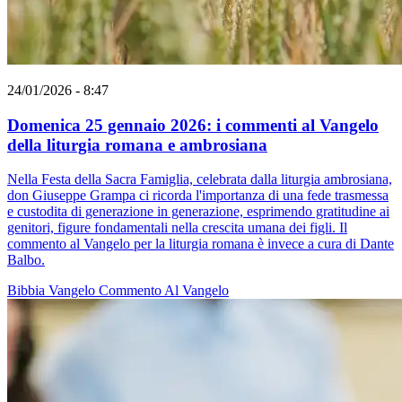
24/01/2026 - 8:47
Domenica 25 gennaio 2026: i commenti al Vangelo
della liturgia romana e ambrosiana
Nella Festa della Sacra Famiglia, celebrata dalla liturgia ambrosiana,
don Giuseppe Grampa ci ricorda l'importanza di una fede trasmessa
e custodita di generazione in generazione, esprimendo gratitudine ai
genitori, figure fondamentali nella crescita umana dei figli. Il
commento al Vangelo per la liturgia romana è invece a cura di Dante
Balbo.
Bibbia
Vangelo
Commento Al Vangelo