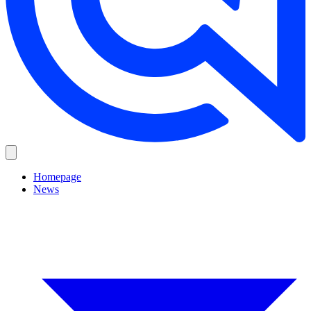
Homepage
News