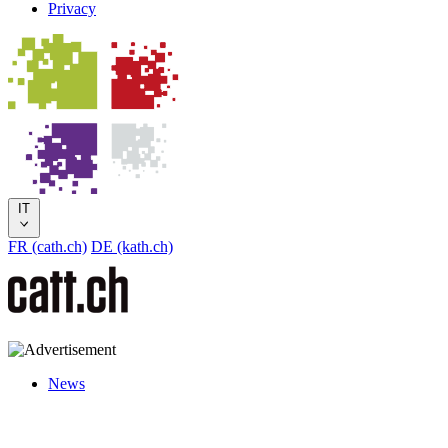
Privacy
IT
FR (cath.ch)
DE (kath.ch)
News