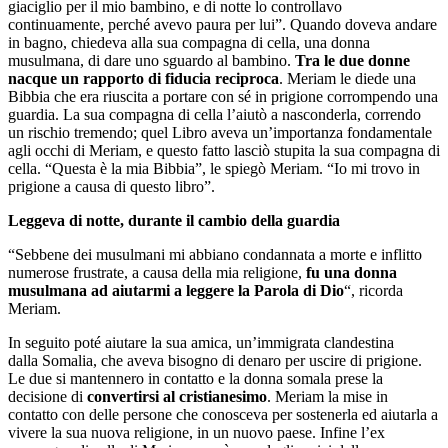
giaciglio per il mio bambino, e di notte lo controllavo
continuamente, perché avevo paura per lui”. Quando doveva andare
in bagno, chiedeva alla sua compagna di cella, una donna
musulmana, di dare uno sguardo al bambino.
Tra le due donne
nacque un rapporto di fiducia reciproca
. Meriam le diede una
Bibbia che era riuscita a portare con sé in prigione corrompendo una
guardia. La sua compagna di cella l’aiutò a nasconderla, correndo
un rischio tremendo; quel Libro aveva un’importanza fondamentale
agli occhi di Meriam, e questo fatto lasciò stupita la sua compagna di
cella. “Questa è la mia Bibbia”, le spiegò Meriam. “Io mi trovo in
prigione a causa di questo libro”.
Leggeva di notte, durante il cambio della guardia
“Sebbene dei musulmani mi abbiano condannata a morte e inflitto
numerose frustrate, a causa della mia religione,
fu una donna
musulmana ad aiutarmi a leggere la Parola di Dio
“, ricorda
Meriam.
In seguito poté aiutare la sua amica, un’immigrata clandestina
dalla Somalia, che aveva bisogno di denaro per uscire di prigione.
Le due si mantennero in contatto e la donna somala prese la
decisione di
convertirsi al cristianesimo
. Meriam la mise in
contatto con delle persone che conosceva per sostenerla ed aiutarla a
vivere la sua nuova religione, in un nuovo paese. Infine l’ex