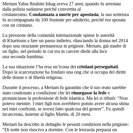
Meriam Yahia Ibrahim Ishag aveva 27 anni, quando fu arrestata
dalla polizia sudanese perché convertita al
cristianesimo.
Condannata a morte per apostasia
, la sua sentenza
fu accompagnata da 100 frustrate per adulterio, perché era sposata
con un cristiano.
La pressione della comunità internazionale spinse le autorità
di Khartoum a fare un passo indietro, rilasciando la donna nel 2014
dopo una straziante permanenza in prigione. Meriam, già madre di
un figlio, nel periodo in cui era in carcere diede alla luce
una seconda bambina.
La sua situazione l’ha resa un’icona dei
cristiani perseguitati
.
Dopo la scarcerazione ha fondato una ong che si occupa dei diritti
delle donne e di libertà religiosa.
Durante il processo, a Meriam fu garantito che il suo reato sarebbe
stato condonato a condizione che lei
rinnegasse la fede
e
pronunciasse la professione di fede islamica. Ma lei si rifiutò: “Non
potevo mentire. I miei figli non avrebbero potuto avere alcuna stima
nei miei confronti, se avessi fatto qualcosa del genere”. Fu quindi
incarcerata, insieme al figlio Martin, di 20 mesi.
Meriam ha descritto in dettaglio le pesanti condizioni nella prigione:
“Di notte non riuscivo a dormire. Con le lenzuola preparai un