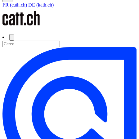
FR (cath.ch)
DE (kath.ch)