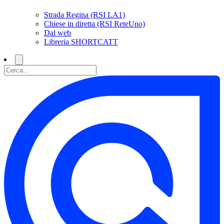
Strada Regina (RSI LA1)
Chiese in diretta (RSI ReteUno)
Dal web
Libreria SHORTCATT