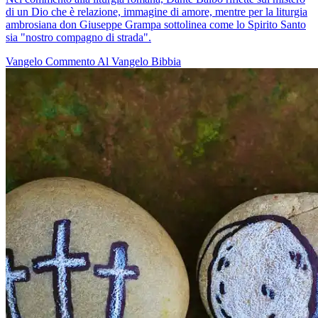
di un Dio che è relazione, immagine di amore, mentre per la liturgia
ambrosiana don Giuseppe Grampa sottolinea come lo Spirito Santo
sia "nostro compagno di strada".
Vangelo
Commento Al Vangelo
Bibbia