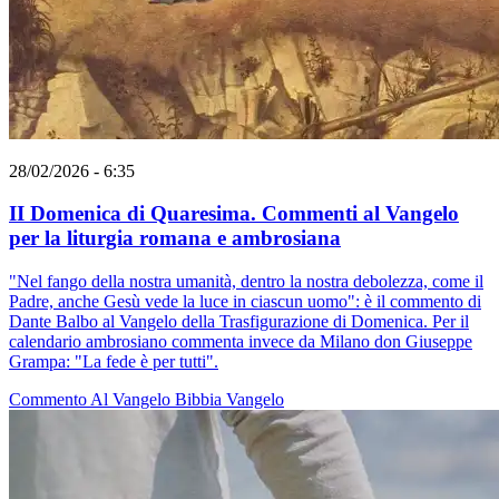
28/02/2026 - 6:35
II Domenica di Quaresima. Commenti al Vangelo
per la liturgia romana e ambrosiana
"Nel fango della nostra umanità, dentro la nostra debolezza, come il
Padre, anche Gesù vede la luce in ciascun uomo": è il commento di
Dante Balbo al Vangelo della Trasfigurazione di Domenica. Per il
calendario ambrosiano commenta invece da Milano don Giuseppe
Grampa: "La fede è per tutti".
Commento Al Vangelo
Bibbia
Vangelo