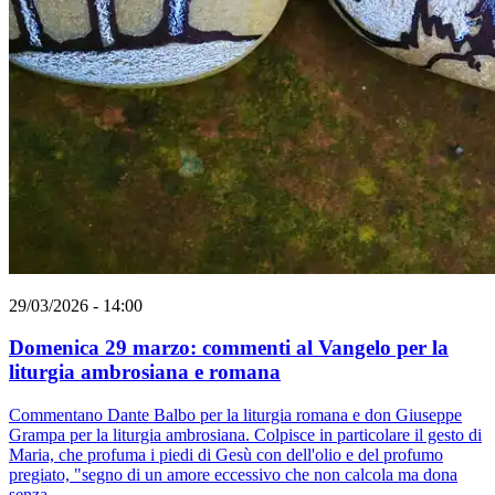
29/03/2026 - 14:00
Domenica 29 marzo: commenti al Vangelo per la
liturgia ambrosiana e romana
Commentano Dante Balbo per la liturgia romana e don Giuseppe
Grampa per la liturgia ambrosiana. Colpisce in particolare il gesto di
Maria, che profuma i piedi di Gesù con dell'olio e del profumo
pregiato, "segno di un amore eccessivo che non calcola ma dona
senza