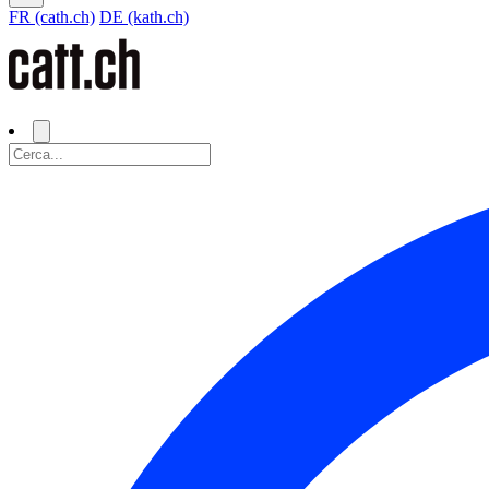
FR (cath.ch)
DE (kath.ch)