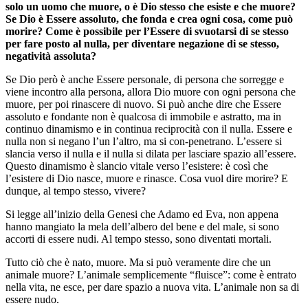
solo un uomo che muore, o è Dio stesso che esiste e che muore?
Se Dio è Essere assoluto, che fonda e crea ogni cosa, come può
morire? Come è possibile per l’Essere di svuotarsi di se stesso
per fare posto al nulla, per diventare negazione di se stesso,
negatività assoluta?
Se Dio però è anche Essere personale, di persona che sorregge e
viene incontro alla persona, allora Dio muore con ogni persona che
muore, per poi rinascere di nuovo. Si può anche dire che Essere
assoluto e fondante non è qualcosa di immobile e astratto, ma in
continuo dinamismo e in continua reciprocità con il nulla. Essere e
nulla non si negano l’un l’altro, ma si con-penetrano. L’essere si
slancia verso il nulla e il nulla si dilata per lasciare spazio all’essere.
Questo dinamismo è slancio vitale verso l’esistere: è così che
l’esistere di Dio nasce, muore e rinasce. Cosa vuol dire morire? E
dunque, al tempo stesso, vivere?
Si legge all’inizio della Genesi che Adamo ed Eva, non appena
hanno mangiato la mela dell’albero del bene e del male, si sono
accorti di essere nudi. Al tempo stesso, sono diventati mortali.
Tutto ciò che è nato, muore. Ma si può veramente dire che un
animale muore? L’animale semplicemente “fluisce”: come è entrato
nella vita, ne esce, per dare spazio a nuova vita. L’animale non sa di
essere nudo.