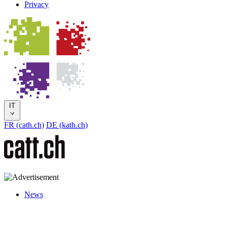
Privacy
IT
FR (cath.ch)
DE (kath.ch)
News