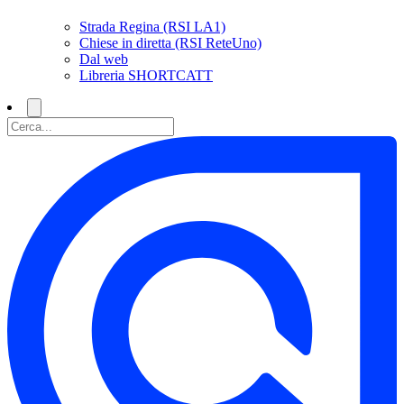
Strada Regina (RSI LA1)
Chiese in diretta (RSI ReteUno)
Dal web
Libreria SHORTCATT