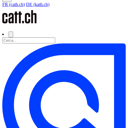
FR (cath.ch)
DE (kath.ch)