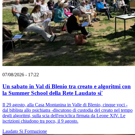
07/08/2026 - 17:22
Un sabato in Val di Blenio tra creato e algoritmi con
la Summer School della Rete Laudato si'
Il 29 agosto, alla Casa Montanina in Valle di Blenio, cinque voci -
dal biblista allo psichiatra -discutono di custodia del creato nel tempo
degli algoritmi, sulla scia dell'enciclica firmata da Leone XIV. Le
iscrizioni chiudono tra poco, il 9 agosto.
Laudato Si
Formazione