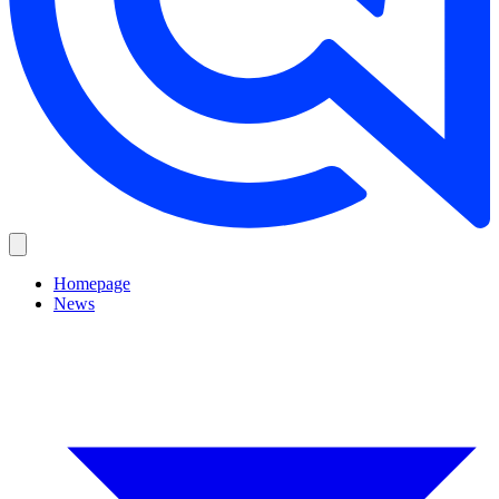
Homepage
News