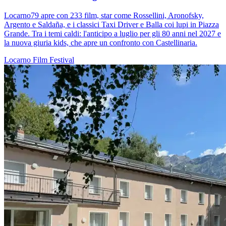
Locarno79 apre con 233 film, star come Rossellini, Aronofsky,
Argento e Saldaña, e i classici Taxi Driver e Balla coi lupi in Piazza
Grande. Tra i temi caldi: l'anticipo a luglio per gli 80 anni nel 2027 e
la nuova giuria kids, che apre un confronto con Castellinaria.
Locarno
Film
Festival