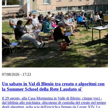
07/08/2026 - 17:22
Un sabato in Val di Blenio tra creato e algoritmi con
la Summer School della Rete Laudato si'
Il 29 agosto, alla Casa Montanina in Valle di Blenio, cinque voci -
dal biblista allo psichiatra -discutono di custodia del creato nel tempo
degli algoritmi, sulla scia dell'enciclica firmata da Leone XIV. Le