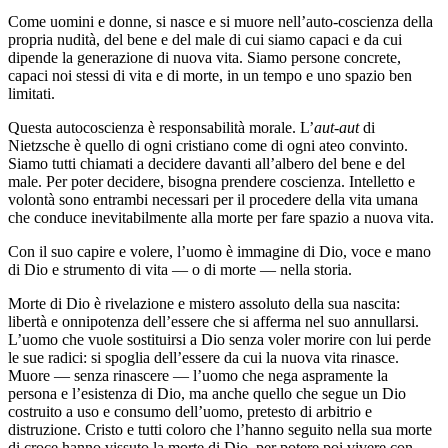
Come uomini e donne, si nasce e si muore nell’auto-coscienza della
propria nudità, del bene e del male di cui siamo capaci e da cui
dipende la generazione di nuova vita. Siamo persone concrete,
capaci noi stessi di vita e di morte, in un tempo e uno spazio ben
limitati.
Questa autocoscienza è responsabilità morale. L’
aut-aut
di
Nietzsche è quello di ogni cristiano come di ogni ateo convinto.
Siamo tutti chiamati a decidere davanti all’albero del bene e del
male. Per poter decidere, bisogna prendere coscienza. Intelletto e
volontà sono entrambi necessari per il procedere della vita umana
che conduce inevitabilmente alla morte per fare spazio a nuova vita.
Con il suo capire e volere, l’uomo è immagine di Dio, voce e mano
di Dio e strumento di vita — o di morte — nella storia.
Morte di Dio è rivelazione e mistero assoluto della sua nascita:
libertà e onnipotenza dell’essere che si afferma nel suo annullarsi.
L’uomo che vuole sostituirsi a Dio senza voler morire con lui perde
le sue radici: si spoglia dell’essere da cui la nuova vita rinasce.
Muore — senza rinascere — l’uomo che nega aspramente la
persona e l’esistenza di Dio, ma anche quello che segue un Dio
costruito a uso e consumo dell’uomo, pretesto di arbitrio e
distruzione. Cristo e tutti coloro che l’hanno seguito nella sua morte
di croce hanno vissuto la morte di Dio, per potere poi vivere con