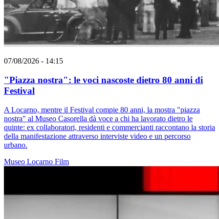
07/08/2026 - 14:15
"Piazza nostra": le voci nascoste dietro 80 anni di
Festival
A Locarno, mentre il Festival compie 80 anni, la mostra "piazza
nostra" al Museo Casorella dà voce a chi ha lavorato dietro le
quinte: ex collaboratori, residenti e commercianti raccontano la storia
della manifestazione attraverso interviste video e un percorso
urbano.
Museo
Locarno
Film