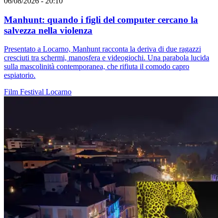
06/08/2026 - 20:10
Manhunt: quando i figli del computer cercano la
salvezza nella violenza
Presentato a Locarno, Manhunt racconta la deriva di due ragazzi
cresciuti tra schermi, manosfera e videogiochi. Una parabola lucida
sulla mascolinità contemporanea, che rifiuta il comodo capro
espiatorio.
Film
Festival
Locarno