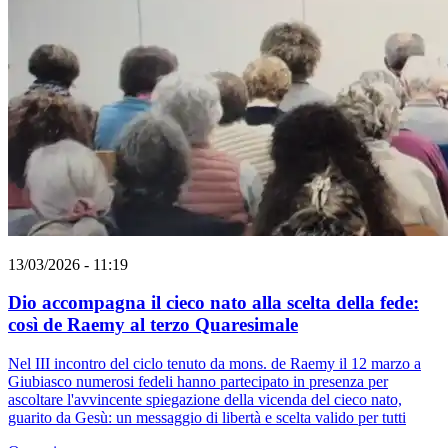
13/03/2026 - 11:19
Dio accompagna il cieco nato alla scelta della fede:
così de Raemy al terzo Quaresimale
Nel III incontro del ciclo tenuto da mons. de Raemy il 12 marzo a
Giubiasco numerosi fedeli hanno partecipato in presenza per
ascoltare l'avvincente spiegazione della vicenda del cieco nato,
guarito da Gesù: un messaggio di libertà e scelta valido per tutti