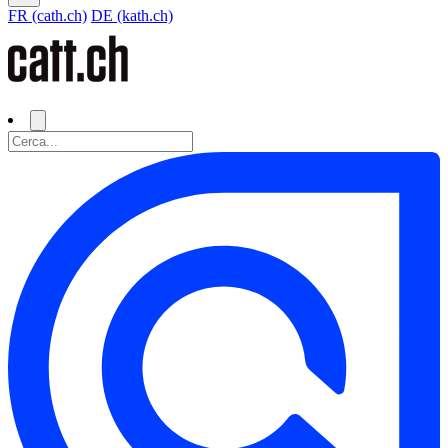
FR (cath.ch)
DE (kath.ch)