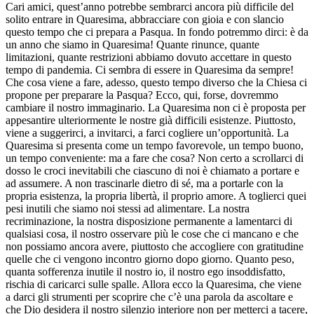
Cari amici, quest’anno potrebbe sembrarci ancora più difficile del
solito entrare in Quaresima, abbracciare con gioia e con slancio
questo tempo che ci prepara a Pasqua. In fondo potremmo dirci: è da
un anno che siamo in Quaresima! Quante rinunce, quante
limitazioni, quante restrizioni abbiamo dovuto accettare in questo
tempo di pandemia. Ci sembra di essere in Quaresima da sempre!
Che cosa viene a fare, adesso, questo tempo diverso che la Chiesa ci
propone per preparare la Pasqua? Ecco, qui, forse, dovremmo
cambiare il nostro immaginario. La Quaresima non ci è proposta per
appesantire ulteriormente le nostre già difficili esistenze. Piuttosto,
viene a suggerirci, a invitarci, a farci cogliere un’opportunità. La
Quaresima si presenta come un tempo favorevole, un tempo buono,
un tempo conveniente: ma a fare che cosa? Non certo a scrollarci di
dosso le croci inevitabili che ciascuno di noi è chiamato a portare e
ad assumere. A non trascinarle dietro di sé, ma a portarle con la
propria esistenza, la propria libertà, il proprio amore. A toglierci quei
pesi inutili che siamo noi stessi ad alimentare. La nostra
recriminazione, la nostra disposizione permanente a lamentarci di
qualsiasi cosa, il nostro osservare più le cose che ci mancano e che
non possiamo ancora avere, piuttosto che accogliere con gratitudine
quelle che ci vengono incontro giorno dopo giorno. Quanto peso,
quanta sofferenza inutile il nostro io, il nostro ego insoddisfatto,
rischia di caricarci sulle spalle. Allora ecco la Quaresima, che viene
a darci gli strumenti per scoprire che c’è una parola da ascoltare e
che Dio desidera il nostro silenzio interiore non per metterci a tacere,