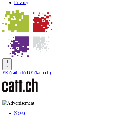
Privacy
IT
FR (cath.ch)
DE (kath.ch)
News