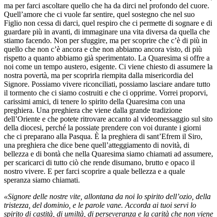
ma per farci ascoltare quello che ha da dirci nel profondo del cuore.
Quell’amore che ci vuole far sentire, quel sostegno che nel suo
Figlio non cessa di darci, quel respiro che ci permette di sognare e di
guardare più in avanti, di immaginare una vita diversa da quella che
stiamo facendo. Non per sfuggire, ma per scoprire che c’è di più in
quello che non c’è ancora e che non abbiamo ancora visto, di più
rispetto a quanto abbiamo già sperimentato. La Quaresima si offre a
noi come un tempo austero, esigente. Ci viene chiesto di assumere la
nostra povertà, ma per scoprirla riempita dalla misericordia del
Signore. Possiamo vivere riconciliati, possiamo lasciare andare tutto
il tormento che ci siamo costruiti e che ci opprime. Vorrei proporvi,
carissimi amici, di tenere lo spirito della Quaresima con una
preghiera. Una preghiera che viene dalla grande tradizione
dell’Oriente e che potete ritrovare accanto al videomessaggio sul sito
della diocesi, perché la possiate prendere con voi durante i giorni
che ci preparano alla Pasqua. È la preghiera di sant’Efrem il Siro,
una preghiera che dice bene quell’atteggiamento di novità, di
bellezza e di bontà che nella Quaresima siamo chiamati ad assumere,
per scaricarci di tutto ciò che rende disumano, brutto e opaco il
nostro vivere. E per farci scoprire a quale bellezza e a quale
speranza siamo chiamati.
«Signore delle nostre vite, allontana da noi lo spirito dell’ozio, della
tristezza, del dominio, e le parole vane. Accorda ai tuoi servi lo
spirito di castità, di umiltà, di perseveranza e la carità che non viene