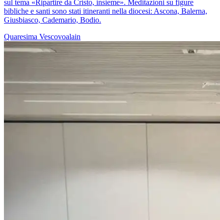
sul tema «Ripartire da Cristo, insieme». Meditazioni su figure
bibliche e santi sono stati itineranti nella diocesi: Ascona, Balerna,
Giusbiasco, Cademario, Bodio.
Quaresima
Vescovoalain