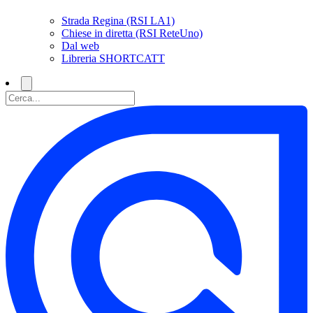
Strada Regina (RSI LA1)
Chiese in diretta (RSI ReteUno)
Dal web
Libreria SHORTCATT