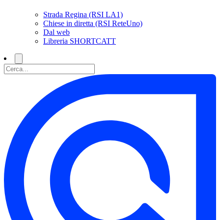
Strada Regina (RSI LA1)
Chiese in diretta (RSI ReteUno)
Dal web
Libreria SHORTCATT