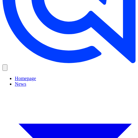
Homepage
News