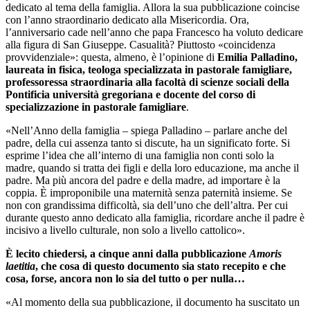
dedicato al tema della famiglia. Allora la sua pubblicazione coincise
con l’anno straordinario dedicato alla Misericordia. Ora,
l’anniversario cade nell’anno che papa Francesco ha voluto dedicare
alla figura di San Giuseppe. Casualità? Piuttosto «coincidenza
provvidenziale»: questa, almeno, è l’opinione di
Emilia Palladino,
laureata in fisica, teologa specializzata in pastorale famigliare,
professoressa straordinaria alla facoltà di scienze sociali della
Pontificia università gregoriana e docente del corso di
specializzazione in pastorale famigliare
.
«Nell’Anno della famiglia – spiega Palladino – parlare anche del
padre, della cui assenza tanto si discute, ha un significato forte. Si
esprime l’idea che all’interno di una famiglia non conti solo la
madre, quando si tratta dei figli e della loro educazione, ma anche il
padre. Ma più ancora del padre e della madre, ad importare è la
coppia. È improponibile una maternità senza paternità insieme. Se
non con grandissima difficoltà, sia dell’uno che dell’altra. Per cui
durante questo anno dedicato alla famiglia, ricordare anche il padre è
incisivo a livello culturale, non solo a livello cattolico».
È lecito chiedersi, a cinque anni dalla pubblicazione
Amoris
laetitia
, che cosa di questo documento sia stato recepito e che
cosa, forse, ancora non lo sia del tutto o per nulla…
«Al momento della sua pubblicazione, il documento ha suscitato un