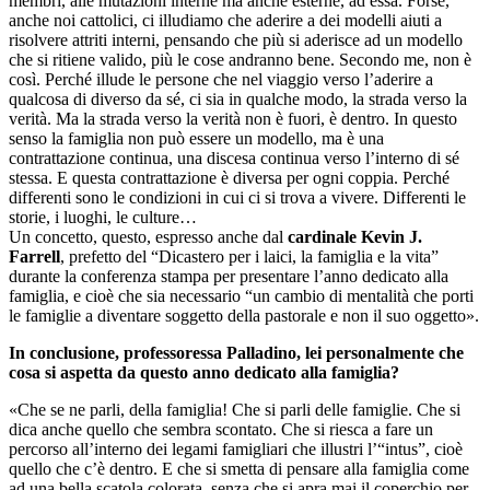
membri, alle mutazioni interne ma anche esterne, ad essa. Forse,
anche noi cattolici, ci illudiamo che aderire a dei modelli aiuti a
risolvere attriti interni, pensando che più si aderisce ad un modello
che si ritiene valido, più le cose andranno bene. Secondo me, non è
così. Perché illude le persone che nel viaggio verso l’aderire a
qualcosa di diverso da sé, ci sia in qualche modo, la strada verso la
verità. Ma la strada verso la verità non è fuori, è dentro. In questo
senso la famiglia non può essere un modello, ma è una
contrattazione continua, una discesa continua verso l’interno di sé
stessa. E questa contrattazione è diversa per ogni coppia. Perché
differenti sono le condizioni in cui ci si trova a vivere. Differenti le
storie, i luoghi, le culture…
Un concetto, questo, espresso anche dal
cardinale
Kevin J.
Farrell
, prefetto del “Dicastero per i laici, la famiglia e la vita”
durante la conferenza stampa per presentare l’anno dedicato alla
famiglia, e cioè che sia necessario “un cambio di mentalità che porti
le famiglie a diventare soggetto della pastorale e non il suo oggetto».
In conclusione, professoressa Palladino, lei personalmente che
cosa si aspetta da questo anno dedicato alla famiglia?
«Che se ne parli, della famiglia! Che si parli delle famiglie. Che si
dica anche quello che sembra scontato. Che si riesca a fare un
percorso all’interno dei legami famigliari che illustri l’“intus”, cioè
quello che c’è dentro. E che si smetta di pensare alla famiglia come
ad una bella scatola colorata, senza che si apra mai il coperchio per