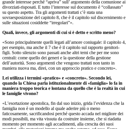
grande interesse perché “apriva” sull’ argomento della comunione ai
divorziati-risposati. E tutto l’interesse sul documento è “collassato”
su questo aspetto. Tra gli argomenti trattati c’è stata una
sovraesposizione del capitolo 8, che è il capitolo sul discernimento e
sulle situazioni cosiddette “irregolari”».
Quali, invece, gli argomenti di cui si è detto e scritto meno?
«Sono principalmente quelli legati all’amore coniugale: il capitolo 4,
per esempio, ma anche il 7 che è il capitolo sul rapporto genitori-
figli. Sotto silenzio sono passati anche altri temi che per me sono
centrali: come quello dei generi e la questione della gestione
dell’autorità. Sono argomenti che vengono trattati non tanto in
maniera nuova ma, direi, con un approccio pratico e concreto».
Lei utilizza i termini «pratico» e «concreto». Secondo lei,
quando la Chiesa parla istituzionalmente di «famiglia» lo fa in
maniera troppo teorica e lontana da quello che è la realtà in cui
le famiglie vivono?
«L’esortazione apostolica, fin dal suo inizio, grida l’evidenza che la
famiglia non è un modello al quale aderire più o meno
faticosamente, sacrificandosi perché questo accada nel migliore dei
modi possibili, ma vita vissuta da costruire insieme, che si riadatta
momento per momento agli accadimenti, alla crescita dei suoi