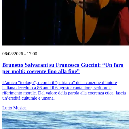
06/08/2026 - 17:00
Brunetto Salvarani su Francesco Guccini: “Un faro
per molti: coerente fino alla fine”
L'amico “teologo”, ricorda il “patriarca” della canzone d’autore
italiana deceduto a 86 anni il 6 agosto: cantautore, scrittore e
riferimento morale. Dal valore della parola alla coerenza etica, lascia
un’eredità culturale e umana.
Lutto
Musica