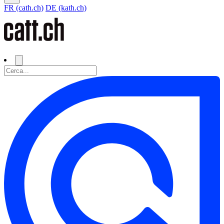
FR (cath.ch)
DE (kath.ch)