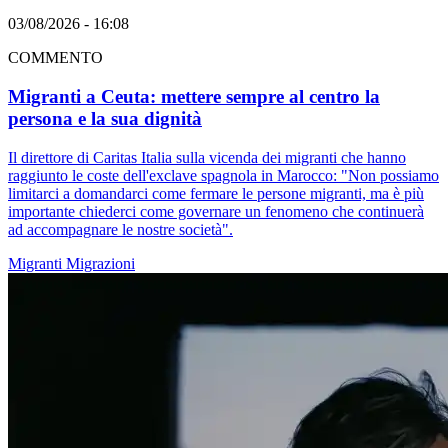
03/08/2026 - 16:08
COMMENTO
Migranti a Ceuta: mettere sempre al centro la
persona e la sua dignità
Il direttore di Caritas Italia sulla vicenda dei migranti che hanno
raggiunto le coste dell'exclave spagnola in Marocco: "Non possiamo
limitarci a domandarci come fermare le persone migranti, ma è più
importante chiederci come governare un fenomeno che continuerà
ad accompagnare le nostre società".
Migranti
Migrazioni