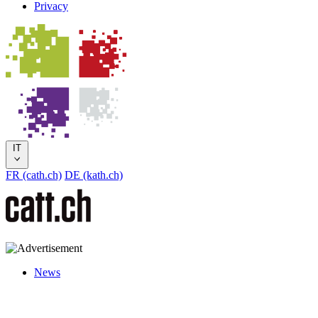
Privacy
IT
FR (cath.ch)
DE (kath.ch)
News