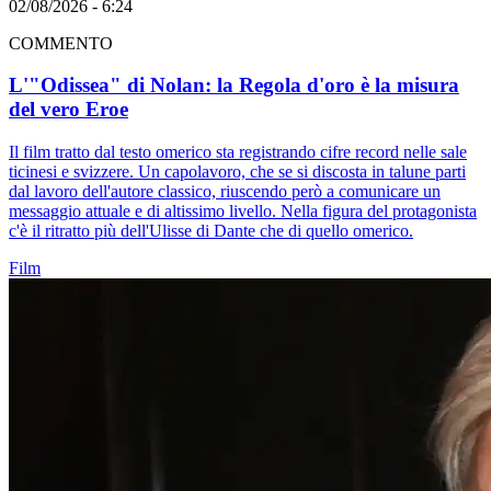
02/08/2026 - 6:24
COMMENTO
L'"Odissea" di Nolan: la Regola d'oro è la misura
del vero Eroe
Il film tratto dal testo omerico sta registrando cifre record nelle sale
ticinesi e svizzere. Un capolavoro, che se si discosta in talune parti
dal lavoro dell'autore classico, riuscendo però a comunicare un
messaggio attuale e di altissimo livello. Nella figura del protagonista
c'è il ritratto più dell'Ulisse di Dante che di quello omerico.
Film