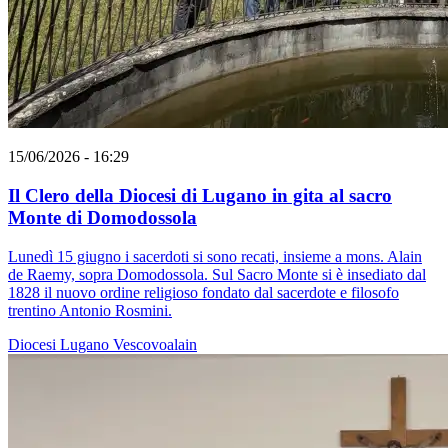
15/06/2026 - 16:29
Il Clero della Diocesi di Lugano in gita al sacro
Monte di Domodossola
Lunedì 15 giugno i sacerdoti si sono recati, insieme a mons. Alain
de Raemy, sopra Domodossola. Sul Sacro Monte si è insediato dal
1828 il nuovo ordine religioso fondato dal sacerdote e filosofo
trentino Antonio Rosmini.
Diocesi Lugano
Vescovoalain