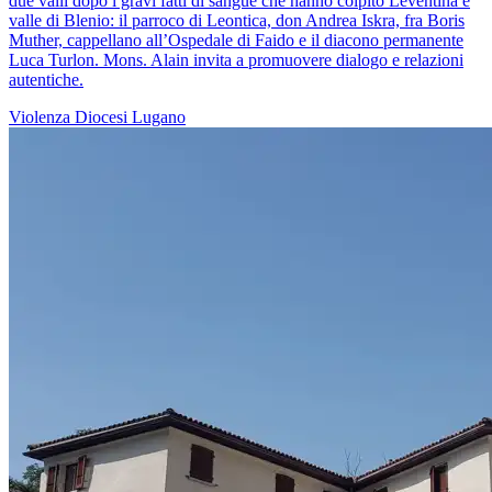
due valli dopo i gravi fatti di sangue che hanno colpito Leventina e
valle di Blenio: il parroco di Leontica, don Andrea Iskra, fra Boris
Muther, cappellano all’Ospedale di Faido e il diacono permanente
Luca Turlon. Mons. Alain invita a promuovere dialogo e relazioni
autentiche.
Violenza
Diocesi Lugano