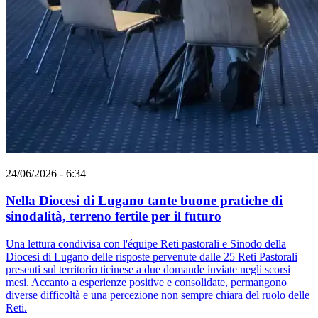
24/06/2026 - 6:34
Nella Diocesi di Lugano tante buone pratiche di
sinodalità, terreno fertile per il futuro
Una lettura condivisa con l'équipe Reti pastorali e Sinodo della
Diocesi di Lugano delle risposte pervenute dalle 25 Reti Pastorali
presenti sul territorio ticinese a due domande inviate negli scorsi
mesi. Accanto a esperienze positive e consolidate, permangono
diverse difficoltà e una percezione non sempre chiara del ruolo delle
Reti.