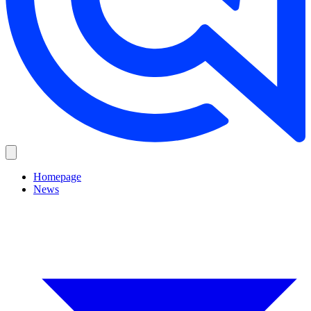
Homepage
News