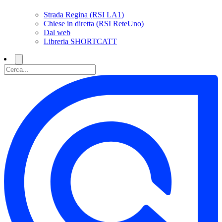
Strada Regina (RSI LA1)
Chiese in diretta (RSI ReteUno)
Dal web
Libreria SHORTCATT