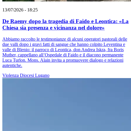
13/07/2026 - 18:25
De Raemy dopo la tragedia di Faido e Leontica: «La
Chiesa sia presenza e vicinanza nel dolore»
Abbiamo raccolto le testimonianze di alcuni operatori pastorali delle
due valli dopo i gravi fatti di sangue che hanno colpito Leventina e
valle di Blenio: il parroco di Leontica, don Andrea Iskra, fra Boris
Muther, cappellano all’Ospedale di Faido e il diacono permanente
Luca Turlon. Mons. Alain invita a promuovere dialogo e relazioni
autentiche.
Violenza
Diocesi Lugano