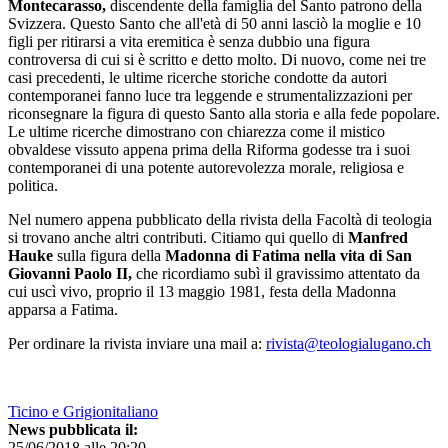
Montecarasso,
discendente della famiglia del Santo patrono della
Svizzera. Questo Santo che all'età di 50 anni lasciò la moglie e 10
figli per ritirarsi a vita eremitica è senza dubbio una figura
controversa di cui si è scritto e detto molto. Di nuovo, come nei tre
casi precedenti, le ultime ricerche storiche condotte da autori
contemporanei fanno luce tra leggende e strumentalizzazioni per
riconsegnare la figura di questo Santo alla storia e alla fede popolare.
Le ultime ricerche dimostrano con chiarezza come il mistico
obvaldese vissuto appena prima della Riforma godesse tra i suoi
contemporanei di una potente autorevolezza morale, religiosa e
politica.
Nel numero appena pubblicato della rivista della Facoltà di teologia
si trovano anche altri contributi. Citiamo qui quello di
Manfred
Hauke
sulla figura della
Madonna di Fatima nella vita di San
Giovanni Paolo II,
che ricordiamo subì il gravissimo attentato da
cui uscì vivo, proprio il 13 maggio 1981, festa della Madonna
apparsa a Fatima.
Per ordinare la rivista inviare una mail a:
rivista@teologialugano.ch
Ticino e Grigionitaliano
News pubblicata il:
25/06/2018 alle 20:20