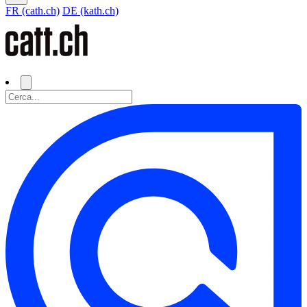
FR (cath.ch)
DE (kath.ch)