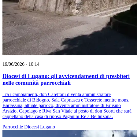
19/06/2026 - 10:14
Diocesi di Lugano: gli avvicendamenti di presbiteri
nelle comunità parrocchiali
Tra i cambiamenti, don Carettoni diventa amministratore
parrocchiale di Bidogno, Sala Capriasca e Tesserete mentre mons.
Barlassina, attuale parroco, diventa amministratore di Brusino
Arsizio, Capolago e Riva San Vitale al posto di don Scorti che sarà
cappellano della casa di riposo Paganini-Rè a Bellinzona.
Parrocchie
Diocesi Lugano