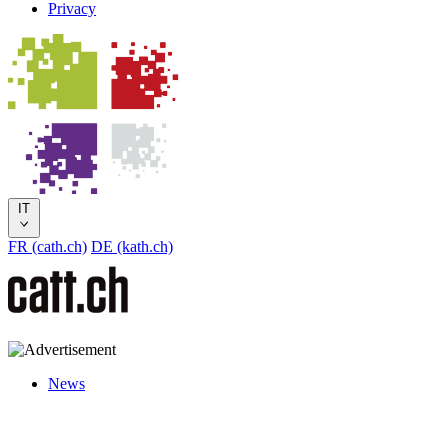
Privacy
IT
FR (cath.ch)
DE (kath.ch)
News