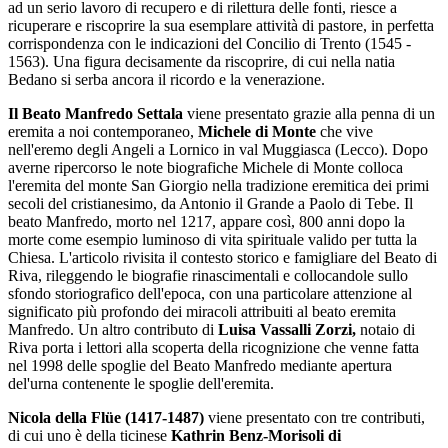
ad un serio lavoro di recupero e di rilettura delle fonti, riesce a
ricuperare e riscoprire la sua esemplare attività di pastore, in perfetta
corrispondenza con le indicazioni del Concilio di Trento (1545 -
1563). Una figura decisamente da riscoprire, di cui nella natia
Bedano si serba ancora il ricordo e la venerazione.
Il Beato Manfredo Settala
viene presentato grazie alla penna di un
eremita a noi contemporaneo,
Michele di Monte
che vive
nell'eremo degli Angeli a Lornico in val Muggiasca (Lecco). Dopo
averne ripercorso le note biografiche Michele di Monte colloca
l'eremita del monte San Giorgio nella tradizione eremitica dei primi
secoli del cristianesimo, da Antonio il Grande a Paolo di Tebe. Il
beato Manfredo, morto nel 1217, appare così, 800 anni dopo la
morte come esempio luminoso di vita spirituale valido per tutta la
Chiesa. L'articolo rivisita il contesto storico e famigliare del Beato di
Riva, rileggendo le biografie rinascimentali e collocandole sullo
sfondo storiografico dell'epoca, con una particolare attenzione al
significato più profondo dei miracoli attribuiti al beato eremita
Manfredo. Un altro contributo di
Luisa Vassalli Zorzi,
notaio di
Riva porta i lettori alla scoperta della ricognizione che venne fatta
nel 1998 delle spoglie del Beato Manfredo mediante apertura
del'urna contenente le spoglie dell'eremita.
Nicola della Flüe (1417-1487)
viene presentato con tre contributi,
di cui uno è della ticinese
Kathrin Benz-Morisoli di