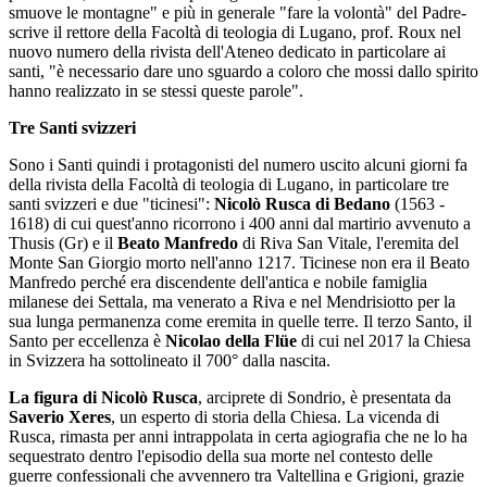
smuove le montagne" e più in generale "fare la volontà" del Padre-
scrive il rettore della Facoltà di teologia di Lugano, prof. Roux nel
nuovo numero della rivista dell'Ateneo dedicato in particolare ai
santi, "è necessario dare uno sguardo a coloro che mossi dallo spirito
hanno realizzato in se stessi queste parole".
Tre Santi svizzeri
Sono i Santi quindi i protagonisti del numero uscito alcuni giorni fa
della rivista della Facoltà di teologia di Lugano, in particolare tre
santi svizzeri e due "ticinesi":
Nicolò Rusca di Bedano
(1563 -
1618) di cui quest'anno ricorrono i 400 anni dal martirio avvenuto a
Thusis (Gr) e il
Beato Manfredo
di Riva San Vitale, l'eremita del
Monte San Giorgio morto nell'anno 1217. Ticinese non era il Beato
Manfredo perché era discendente dell'antica e nobile famiglia
milanese dei Settala, ma venerato a Riva e nel Mendrisiotto per la
sua lunga permanenza come eremita in quelle terre. Il terzo Santo, il
Santo per eccellenza è
Nicolao della Flüe
di cui nel 2017 la Chiesa
in Svizzera ha sottolineato il 700° dalla nascita.
La figura di Nicolò Rusca
, arciprete di Sondrio, è presentata da
Saverio Xeres
, un esperto di storia della Chiesa. La vicenda di
Rusca, rimasta per anni intrappolata in certa agiografia che ne lo ha
sequestrato dentro l'episodio della sua morte nel contesto delle
guerre confessionali che avvennero tra Valtellina e Grigioni, grazie