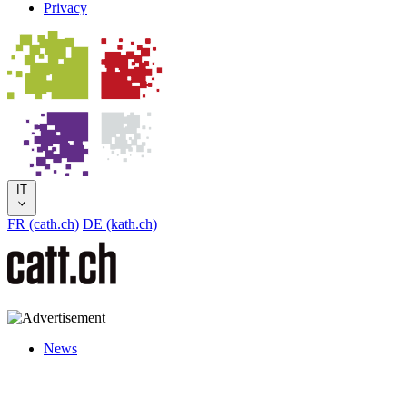
Privacy
IT
FR (cath.ch)
DE (kath.ch)
News