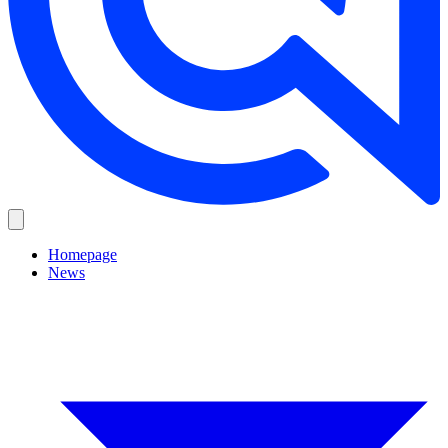
Homepage
News