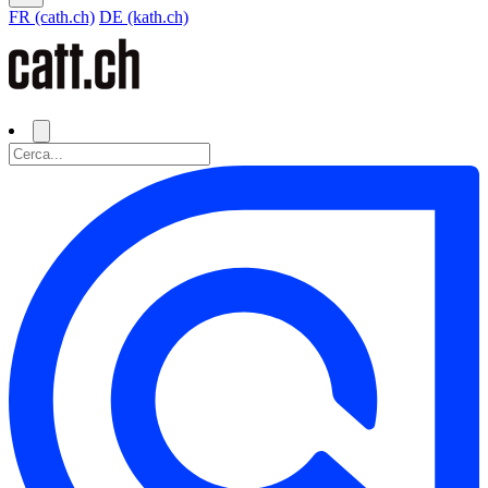
FR (cath.ch)
DE (kath.ch)