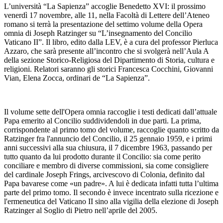
L’università “La Sapienza” accoglie Benedetto XVI: il prossimo
venerdì 17 novembre, alle 11, nella Facoltà di Lettere dell’Ateneo
romano si terrà la presentazione del settimo volume della Opera
omnia di Joseph Ratzinger su “L’insegnamento del Concilio
Vaticano II”. Il libro, edito dalla LEV, è a cura del professor Pierluca
Azzaro, che sarà presente all’incontro che si svolgerà nell’Aula A
della sezione Storico-Religiosa del Dipartimento di Storia, cultura e
religioni. Relatori saranno gli storici Francesca Cocchini, Giovanni
Vian, Elena Zocca, ordinari de “La Sapienza”.
Il volume sette dell'Opera omnia raccoglie i testi dedicati dall’attuale
Papa emerito al Concilio suddividendoli in due parti. La prima,
corrispondente al primo tomo del volume, raccoglie quanto scritto da
Ratzinger fra l'annuncio del Concilio, il 25 gennaio 1959, e i primi
anni successivi alla sua chiusura, il 7 dicembre 1963, passando per
tutto quanto da lui prodotto durante il Concilio: sia come perito
conciliare e membro di diverse commissioni, sia come consigliere
del cardinale Joseph Frings, arcivescovo di Colonia, definito dal
Papa bavarese come «un padre». A lui è dedicata infatti tutta l’ultima
parte del primo tomo. Il secondo è invece incentrato sulla ricezione e
l'ermeneutica del Vaticano II sino alla vigilia della elezione di Joseph
Ratzinger al Soglio di Pietro nell’aprile del 2005.