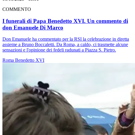
COMMENTO
I funerali di Papa Benedetto XVI. Un commento di
don Emanuele Di Marco
Don Emanuele ha commentato per la RSI la celebrazione in diretta
assieme a Bruno Boccaletti. Da Roma, a caldo, ci trasmette alcune
sensazioni e l'opinione dei fedeli radunati a Piazza S. Pietro.
Roma
Benedetto XVI