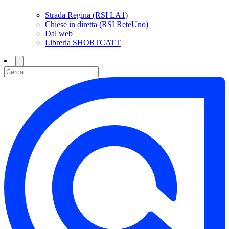
Strada Regina (RSI LA1)
Chiese in diretta (RSI ReteUno)
Dal web
Libreria SHORTCATT