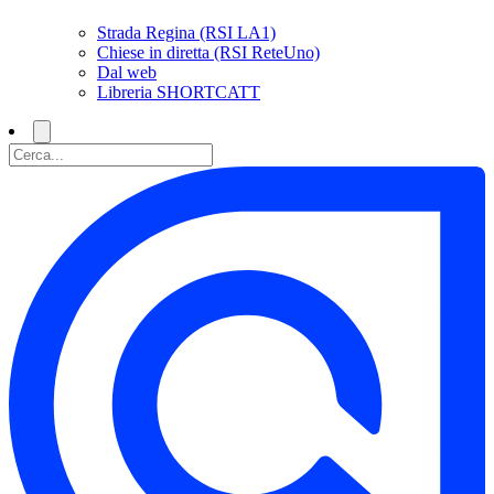
Strada Regina (RSI LA1)
Chiese in diretta (RSI ReteUno)
Dal web
Libreria SHORTCATT