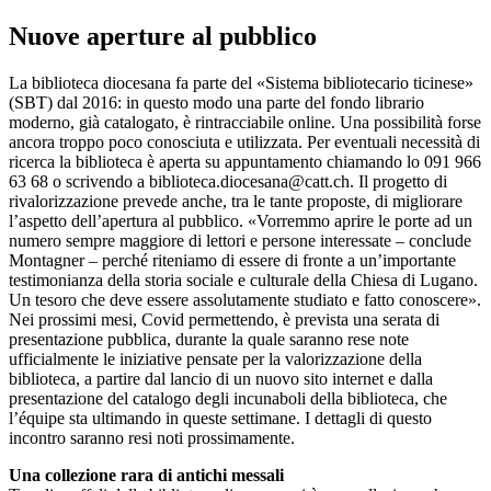
Nuove aperture al pubblico
La biblioteca diocesana fa parte del «Sistema bibliotecario ticinese»
(SBT) dal 2016: in questo modo una parte del fondo librario
moderno, già catalogato, è rintracciabile online. Una possibilità forse
ancora troppo poco conosciuta e utilizzata. Per eventuali necessità di
ricerca la biblioteca è aperta su appuntamento chiamando lo 091 966
63 68 o scrivendo a biblioteca.diocesana@catt.ch. Il progetto di
rivalorizzazione prevede anche, tra le tante proposte, di migliorare
l’aspetto dell’apertura al pubblico. «Vorremmo aprire le porte ad un
numero sempre maggiore di lettori e persone interessate – conclude
Montagner – perché riteniamo di essere di fronte a un’importante
testimonianza della storia sociale e culturale della Chiesa di Lugano.
Un tesoro che deve essere assolutamente studiato e fatto conoscere».
Nei prossimi mesi, Covid permettendo, è prevista una serata di
presentazione pubblica, durante la quale saranno rese note
ufficialmente le iniziative pensate per la valorizzazione della
biblioteca, a partire dal lancio di un nuovo sito internet e dalla
presentazione del catalogo degli incunaboli della biblioteca, che
l’équipe sta ultimando in queste settimane. I dettagli di questo
incontro saranno resi noti prossimamente.
Una collezione rara di antichi messali