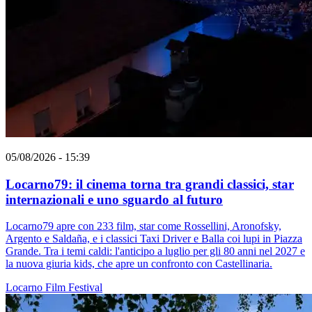
05/08/2026 - 15:39
Locarno79: il cinema torna tra grandi classici, star
internazionali e uno sguardo al futuro
Locarno79 apre con 233 film, star come Rossellini, Aronofsky,
Argento e Saldaña, e i classici Taxi Driver e Balla coi lupi in Piazza
Grande. Tra i temi caldi: l'anticipo a luglio per gli 80 anni nel 2027 e
la nuova giuria kids, che apre un confronto con Castellinaria.
Locarno
Film
Festival