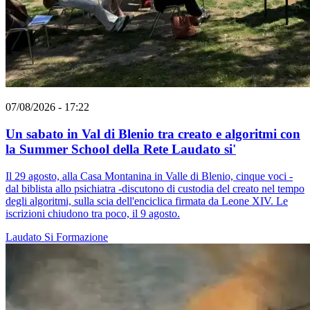
07/08/2026 - 17:22
Un sabato in Val di Blenio tra creato e algoritmi con
la Summer School della Rete Laudato si'
Il 29 agosto, alla Casa Montanina in Valle di Blenio, cinque voci -
dal biblista allo psichiatra -discutono di custodia del creato nel tempo
degli algoritmi, sulla scia dell'enciclica firmata da Leone XIV. Le
iscrizioni chiudono tra poco, il 9 agosto.
Laudato Si
Formazione