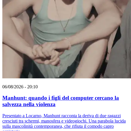
06/08/2026 - 20:10
Manhunt: quando i figli del computer cercano la
salvezza nella violenza
Presentato a Locarno, Manhunt racconta la deriva di due ragazzi
cresciuti tra schermi, manosfera e videogiochi. Una parabola lucida
sulla mascolinità contemporanea, che rifiuta il comodo capro