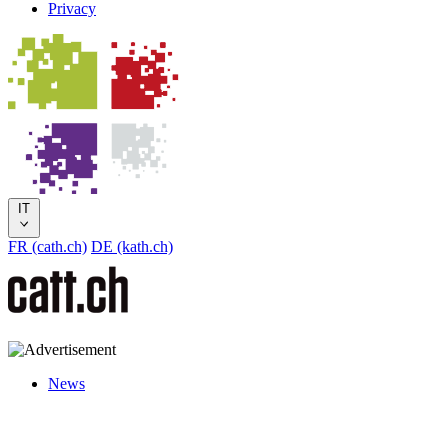
Privacy
IT
FR (cath.ch)
DE (kath.ch)
News