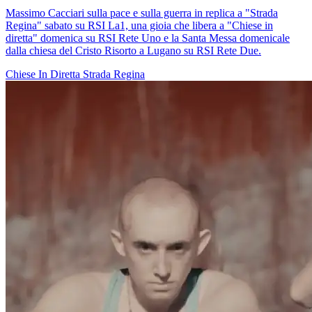
Massimo Cacciari sulla pace e sulla guerra in replica a "Strada
Regina" sabato su RSI La1, una gioia che libera a "Chiese in
diretta" domenica su RSI Rete Uno e la Santa Messa domenicale
dalla chiesa del Cristo Risorto a Lugano su RSI Rete Due.
Chiese In Diretta
Strada Regina