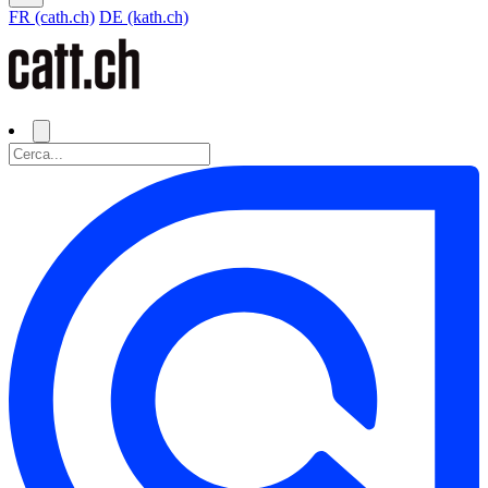
FR (cath.ch)
DE (kath.ch)