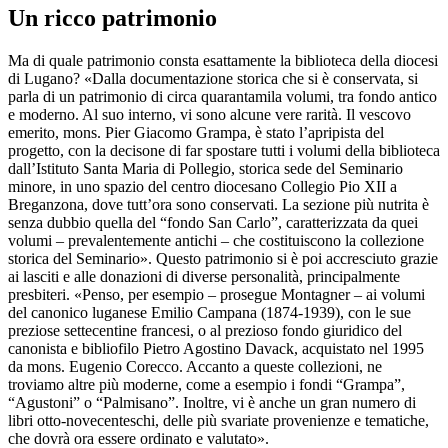
Un ricco patrimonio
Ma di quale patrimonio consta esattamente la biblioteca della diocesi
di Lugano? «Dalla documentazione storica che si è conservata, si
parla di un patrimonio di circa quarantamila volumi, tra fondo antico
e moderno. Al suo interno, vi sono alcune vere rarità. Il vescovo
emerito, mons. Pier Giacomo Grampa, è stato l’apripista del
progetto, con la decisone di far spostare tutti i volumi della biblioteca
dall’Istituto Santa Maria di Pollegio, storica sede del Seminario
minore, in uno spazio del centro diocesano Collegio Pio XII a
Breganzona, dove tutt’ora sono conservati. La sezione più nutrita è
senza dubbio quella del “fondo San Carlo”, caratterizzata da quei
volumi – prevalentemente antichi – che costituiscono la collezione
storica del Seminario». Questo patrimonio si è poi accresciuto grazie
ai lasciti e alle donazioni di diverse personalità, principalmente
presbiteri. «Penso, per esempio – prosegue Montagner – ai volumi
del canonico luganese Emilio Campana (1874-1939), con le sue
preziose settecentine francesi, o al prezioso fondo giuridico del
canonista e bibliofilo Pietro Agostino Davack, acquistato nel 1995
da mons. Eugenio Corecco. Accanto a queste collezioni, ne
troviamo altre più moderne, come a esempio i fondi “Grampa”,
“Agustoni” o “Palmisano”. Inoltre, vi è anche un gran numero di
libri otto-novecenteschi, delle più svariate provenienze e tematiche,
che dovrà ora essere ordinato e valutato».