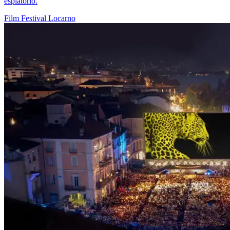
espiatorio.
Film
Festival
Locarno