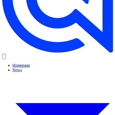
Homepage
News