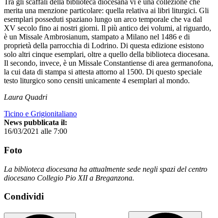
Tra gli scaffali della biblioteca diocesana vi è una collezione che
merita una menzione particolare: quella relativa ai libri liturgici. Gli
esemplari posseduti spaziano lungo un arco temporale che va dal
XV secolo fino ai nostri giorni. Il più antico dei volumi, al riguardo,
è un Missale Ambrosianum, stampato a Milano nel 1486 e di
proprietà della parrocchia di Lodrino. Di questa edizione esistono
solo altri cinque esemplari, oltre a quello della biblioteca diocesana.
Il secondo, invece, è un Missale Constantiense di area germanofona,
la cui data di stampa si attesta attorno al 1500. Di questo speciale
testo liturgico sono censiti unicamente 4 esemplari al mondo.
Laura Quadri
Ticino e Grigionitaliano
News pubblicata il:
16/03/2021 alle 7:00
Foto
La biblioteca diocesana ha attualmente sede negli spazi del centro
diocesano Collegio Pio XII a Breganzona.
Condividi