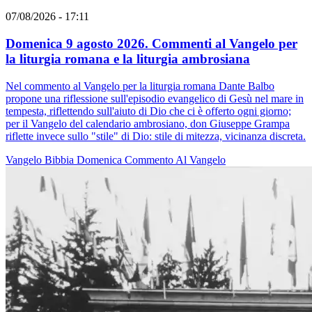
07/08/2026 - 17:11
Domenica 9 agosto 2026. Commenti al Vangelo per
la liturgia romana e la liturgia ambrosiana
Nel commento al Vangelo per la liturgia romana Dante Balbo
propone una riflessione sull'episodio evangelico di Gesù nel mare in
tempesta, riflettendo sull'aiuto di Dio che ci è offerto ogni giorno;
per il Vangelo del calendario ambrosiano, don Giuseppe Grampa
riflette invece sullo "stile" di Dio: stile di mitezza, vicinanza discreta.
Vangelo
Bibbia
Domenica
Commento Al Vangelo