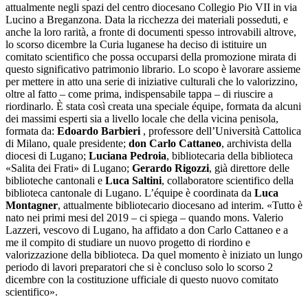
attualmente negli spazi del centro diocesano Collegio Pio VII in via
Lucino a Breganzona. Data la ricchezza dei materiali posseduti, e
anche la loro rarità, a fronte di documenti spesso introvabili altrove,
lo scorso dicembre la Curia luganese ha deciso di istituire un
comitato scientifico che possa occuparsi della promozione mirata di
questo significativo patrimonio librario. Lo scopo è lavorare assieme
per mettere in atto una serie di iniziative culturali che lo valorizzino,
oltre al fatto – come prima, indispensabile tappa – di riuscire a
riordinarlo. È stata così creata una speciale équipe, formata da alcuni
dei massimi esperti sia a livello locale che della vicina penisola,
formata da:
Edoardo Barbieri
, professore dell’Università Cattolica
di Milano, quale presidente;
don Carlo Cattaneo
, archivista della
diocesi di Lugano;
Luciana Pedroia
, bibliotecaria della biblioteca
«Salita dei Frati» di Lugano;
Gerardo Rigozzi
, già direttore delle
biblioteche cantonali e
Luca Saltini
, collaboratore scientifico della
biblioteca cantonale di Lugano. L’équipe è coordinata da
Luca
Montagner
, attualmente bibliotecario diocesano ad interim. «Tutto è
nato nei primi mesi del 2019 – ci spiega – quando mons. Valerio
Lazzeri, vescovo di Lugano, ha affidato a don Carlo Cattaneo e a
me il compito di studiare un nuovo progetto di riordino e
valorizzazione della biblioteca. Da quel momento è iniziato un lungo
periodo di lavori preparatori che si è concluso solo lo scorso 2
dicembre con la costituzione ufficiale di questo nuovo comitato
scientifico».