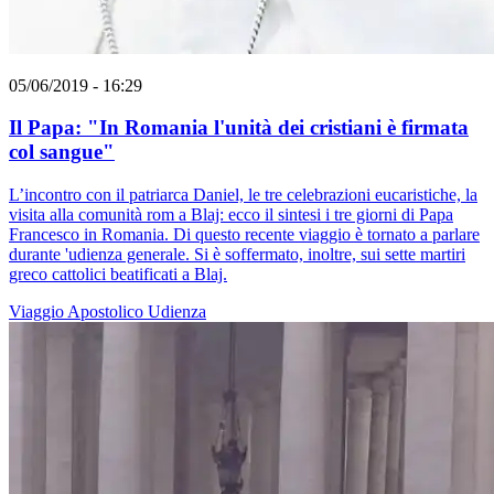
05/06/2019 - 16:29
Il Papa: "In Romania l'unità dei cristiani è firmata
col sangue"
L’incontro con il patriarca Daniel, le tre celebrazioni eucaristiche, la
visita alla comunità rom a Blaj: ecco il sintesi i tre giorni di Papa
Francesco in Romania. Di questo recente viaggio è tornato a parlare
durante 'udienza generale. Si è soffermato, inoltre, sui sette martiri
greco cattolici beatificati a Blaj.
Viaggio Apostolico
Udienza