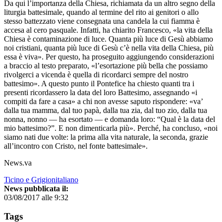
Da qui l’importanza della Chiesa, richiamata da un altro segno della
liturgia battesimale, quando al termine del rito ai genitori o allo
stesso battezzato viene consegnata una candela la cui fiamma è
accesa al cero pasquale. Infatti, ha chiarito Francesco, «la vita della
Chiesa è contaminazione di luce. Quanta più luce di Gesù abbiamo
noi cristiani, quanta più luce di Gesù c’è nella vita della Chiesa, più
essa è viva». Per questo, ha proseguito aggiungendo considerazioni
a braccio al testo preparato, «l’esortazione più bella che possiamo
rivolgerci a vicenda è quella di ricordarci sempre del nostro
battesimo». A questo punto il Pontefice ha chiesto quanti tra i
presenti ricordassero la data del loro Battesimo, assegnando «i
compiti da fare a casa» a chi non avesse saputo rispondere: «va’
dalla tua mamma, dal tuo papà, dalla tua zia, dal tuo zio, dalla tua
nonna, nonno — ha esortato — e domanda loro: “Qual è la data del
mio battesimo?”. E non dimenticarla più». Perché, ha concluso, «noi
siamo nati due volte: la prima alla vita naturale, la seconda, grazie
all’incontro con Cristo, nel fonte battesimale».
News.va
Ticino e Grigionitaliano
News pubblicata il:
03/08/2017 alle 9:32
Tags