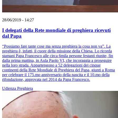
28/06/2019 - 14:27
I delegati della Rete mondiale di preghiera ricevuti
dal Papa
“Possiamo fare tante cose ma senza preghiera la cosa non va”. La
preghiera è, infatti, il cuore della missione della Chiesa. Lo ricorda
stamani Papa Francesco alle circa 6mila persone festanti riunite, fin
dalla prima mattina, in Aula Paolo VI, che incoraggia a proseguire
nella loro strada. Appartengono a 52 delegazioni dei cinque
continenti della Rete Mondiale di Preghiera del Papa, giunti a Roma
per celebrare il 175.mo anniversario della nascita e il 10.mo della
rifondazione, approvata nel 2014 da Papa Francesco.
Udienza
Preghiera