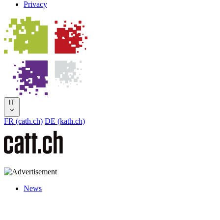
Privacy
IT
FR (cath.ch)
DE (kath.ch)
News