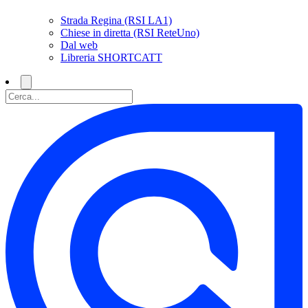
Strada Regina (RSI LA1)
Chiese in diretta (RSI ReteUno)
Dal web
Libreria SHORTCATT