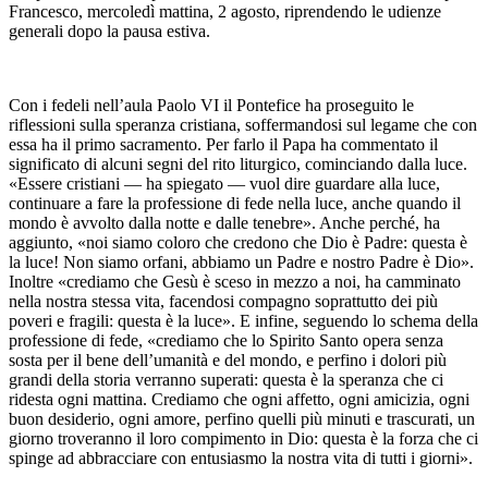
Francesco, mercoledì mattina, 2 agosto, riprendendo le udienze
generali dopo la pausa estiva.
Con i fedeli nell’aula Paolo VI il Pontefice ha proseguito le
riflessioni sulla speranza cristiana, soffermandosi sul legame che con
essa ha il primo sacramento. Per farlo il Papa ha commentato il
significato di alcuni segni del rito liturgico, cominciando dalla luce.
«Essere cristiani — ha spiegato — vuol dire guardare alla luce,
continuare a fare la professione di fede nella luce, anche quando il
mondo è avvolto dalla notte e dalle tenebre». Anche perché, ha
aggiunto, «noi siamo coloro che credono che Dio è Padre: questa è
la luce! Non siamo orfani, abbiamo un Padre e nostro Padre è Dio».
Inoltre «crediamo che Gesù è sceso in mezzo a noi, ha camminato
nella nostra stessa vita, facendosi compagno soprattutto dei più
poveri e fragili: questa è la luce». E infine, seguendo lo schema della
professione di fede, «crediamo che lo Spirito Santo opera senza
sosta per il bene dell’umanità e del mondo, e perfino i dolori più
grandi della storia verranno superati: questa è la speranza che ci
ridesta ogni mattina. Crediamo che ogni affetto, ogni amicizia, ogni
buon desiderio, ogni amore, perfino quelli più minuti e trascurati, un
giorno troveranno il loro compimento in Dio: questa è la forza che ci
spinge ad abbracciare con entusiasmo la nostra vita di tutti i giorni».