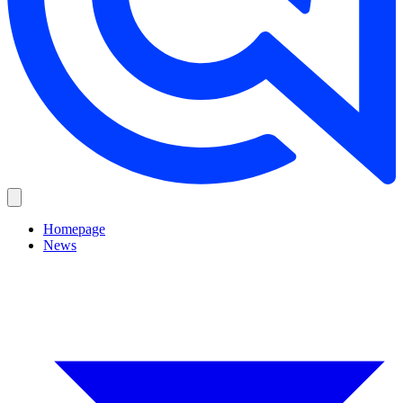
Homepage
News