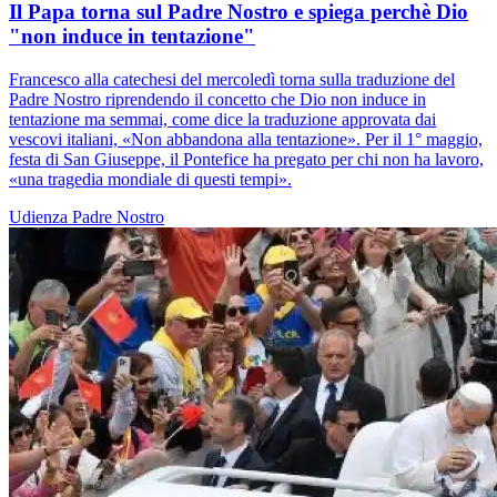
Il Papa torna sul Padre Nostro e spiega perchè Dio
"non induce in tentazione"
Francesco alla catechesi del mercoledì torna sulla traduzione del
Padre Nostro riprendendo il concetto che Dio non induce in
tentazione ma semmai, come dice la traduzione approvata dai
vescovi italiani, «Non abbandona alla tentazione». Per il 1° maggio,
festa di San Giuseppe, il Pontefice ha pregato per chi non ha lavoro,
«una tragedia mondiale di questi tempi».
Udienza
Padre Nostro