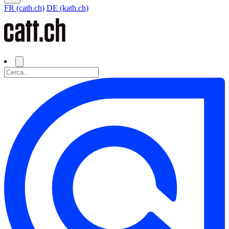
FR (cath.ch)
DE (kath.ch)