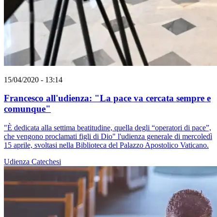
15/04/2020 - 13:14
Francesco all'udienza: "La pace va cercata sempre e
comunque"
"È dedicata alla settima beatitudine, quella degli “operatori di pace”,
che vengono proclamati figli di Dio" l'udienza generale di mercoledì
15 aprile, svoltasi nella Biblioteca del Palazzo Apostolico Vaticano.
Udienza
Catechesi