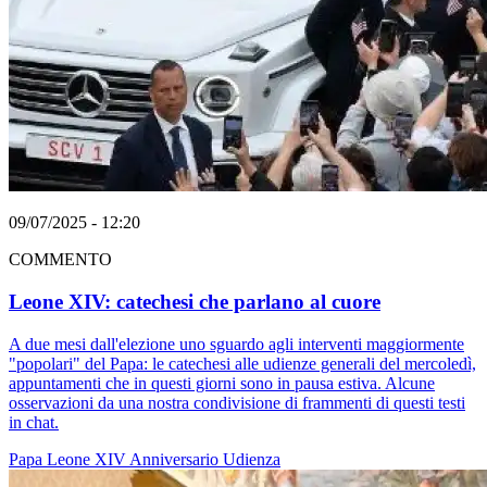
09/07/2025 - 12:20
COMMENTO
Leone XIV: catechesi che parlano al cuore
A due mesi dall'elezione uno sguardo agli interventi maggiormente
"popolari" del Papa: le catechesi alle udienze generali del mercoledì,
appuntamenti che in questi giorni sono in pausa estiva. Alcune
osservazioni da una nostra condivisione di frammenti di questi testi
in chat.
Papa Leone XIV
Anniversario
Udienza