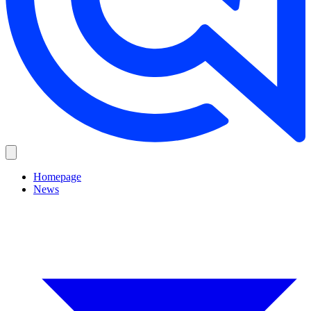
Homepage
News