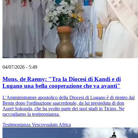
04/07/2026 - 5:49
Mons. de Raemy: "Tra la Diocesi di Kandi e di
Lugano una bella cooperazione che va avanti"
L'Amministratore apostolico della Diocesi di Lugano è di rientro dal
Benin dopo l'ordinazione saacerdotale, da lui presieduta di don
Aurel Sokouda, che ha svolto parte dei suoi studi in Ticino. Ne
raccogliamo la testimonianza.
Testimonianza
Vescovoalain
Africa