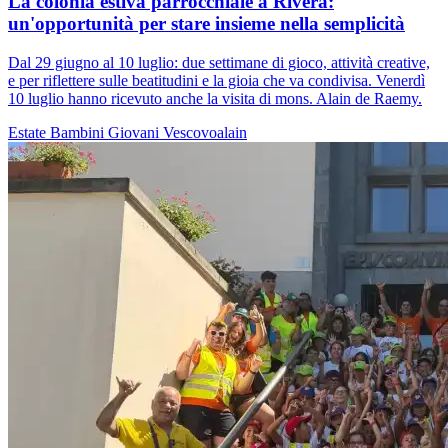
La colonia estiva parrocchiale a Rivera:
un'opportunità per stare insieme nella semplicità
Dal 29 giugno al 10 luglio: due settimane di gioco, attività creative,
e per riflettere sulle beatitudini e la gioia che va condivisa. Venerdì
10 luglio hanno ricevuto anche la visita di mons. Alain de Raemy.
Estate
Bambini
Giovani
Vescovoalain