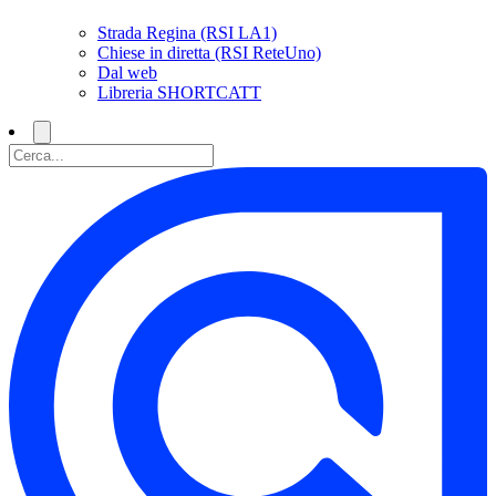
Strada Regina (RSI LA1)
Chiese in diretta (RSI ReteUno)
Dal web
Libreria SHORTCATT