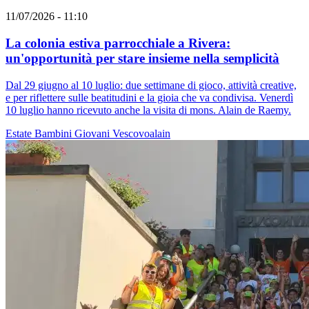
11/07/2026 - 11:10
La colonia estiva parrocchiale a Rivera:
un'opportunità per stare insieme nella semplicità
Dal 29 giugno al 10 luglio: due settimane di gioco, attività creative,
e per riflettere sulle beatitudini e la gioia che va condivisa. Venerdì
10 luglio hanno ricevuto anche la visita di mons. Alain de Raemy.
Estate
Bambini
Giovani
Vescovoalain