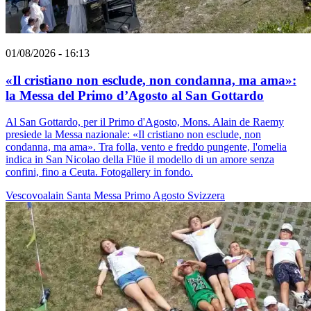
01/08/2026 - 16:13
«Il cristiano non esclude, non condanna, ma ama»:
la Messa del Primo d’Agosto al San Gottardo
Al San Gottardo, per il Primo d'Agosto, Mons. Alain de Raemy
presiede la Messa nazionale: «Il cristiano non esclude, non
condanna, ma ama». Tra folla, vento e freddo pungente, l'omelia
indica in San Nicolao della Flüe il modello di un amore senza
confini, fino a Ceuta. Fotogallery in fondo.
Vescovoalain
Santa Messa
Primo Agosto
Svizzera