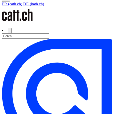
FR (cath.ch)
DE (kath.ch)