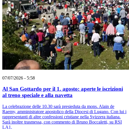
07/07/2026 - 5:58
Al San Gottardo per il 1. agosto: aperte le iscrizioni
al treno speciale e alla navetta
La celebrazione delle 10.30 sarà presieduta da mons. Alain de
Raemy, amministratore apostolico della Diocesi di Lugano. Con lui i
rappresentanti di altre confessioni cristiane nella Svizzera italiana.
Sarà inoltre trasmessa, con commento di Bruno Boccaletti, su RSI
LA1.