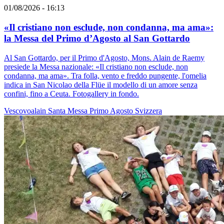
01/08/2026 - 16:13
«Il cristiano non esclude, non condanna, ma ama»:
la Messa del Primo d’Agosto al San Gottardo
Al San Gottardo, per il Primo d'Agosto, Mons. Alain de Raemy
presiede la Messa nazionale: «Il cristiano non esclude, non
condanna, ma ama». Tra folla, vento e freddo pungente, l'omelia
indica in San Nicolao della Flüe il modello di un amore senza
confini, fino a Ceuta. Fotogallery in fondo.
Vescovoalain
Santa Messa
Primo Agosto
Svizzera