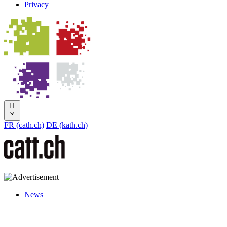
Privacy
IT
FR (cath.ch)
DE (kath.ch)
News