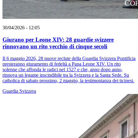
30/04/2026 - 12:05
Giurano per Leone XIV: 28 guardie svizzere
rinnovano un rito vecchio di cinque secoli
Il 6 maggio 2026, 28 nuove reclute della Guardia Svizzera Pontificia
presteranno giuramento di fedeltà a Papa Leone XIV. Un rito
solenne che affonda le radici nel 1527 e che, anno dopo anno,
rinnova un legame inscindibile tra la Svizzera e la Santa Sede. Su
catholica di sabato prossimo, 2 maggio, la testimonianza dei ticinesi.
Guardia Svizzera