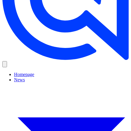
Homepage
News