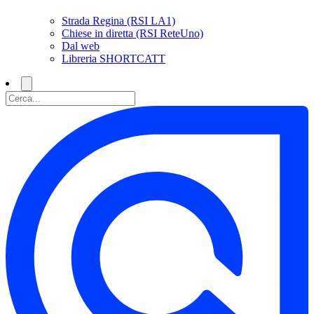
Strada Regina (RSI LA1)
Chiese in diretta (RSI ReteUno)
Dal web
Libreria SHORTCATT