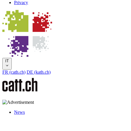
Privacy
IT
FR (cath.ch)
DE (kath.ch)
News