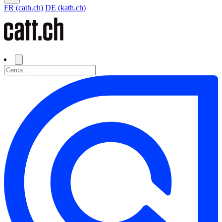
FR (cath.ch)
DE (kath.ch)